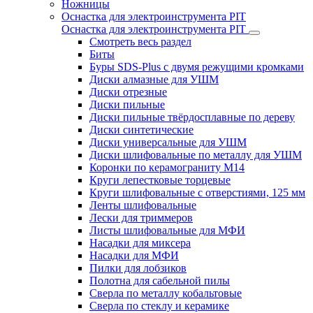
Ножницы
Оснастка для электроинструмента PIT
Оснастка для электроинструмента PIT
Смотреть весь раздел
Биты
Буры SDS-Plus c двумя режущими кромками
Диски алмазные для УШМ
Диски отрезные
Диски пильные
Диски пильные твёрдосплавные по дереву
Диски синтетические
Диски универсальные для УШМ
Диски шлифовальные по металлу для УШМ
Коронки по керамограниту M14
Круги лепестковые торцевые
Круги шлифовальные с отверстиями, 125 мм
Ленты шлифовальные
Лески для триммеров
Листы шлифовальные для МФИ
Насадки для миксера
Насадки для МФИ
Пилки для лобзиков
Полотна для сабельной пилы
Сверла по металлу кобальтовые
Сверла по стеклу и керамике