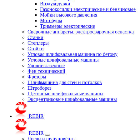
Воздуходувки
Газонокосилки электрические и бензиновые
Мойки высокого давления
Мотобуры
Триммеры электрические
Сварочные аппараты, электросварочная оснастка
Станки
Степлеры
Стойки
Угловая шлифовальная машина по бетону
Угловые шлифовальные машины
Уровни лазерные
Фен технический
Фрезеры
Шлифмашина для стен и потолков
Штроборез
Щеточные шлифовальные машины
Эксцентриковые шлифовальные машины
REBIR
REBIR
Дрели и шуруповёрты