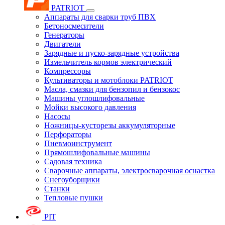
PATRIOT
Аппараты для сварки труб ПВХ
Бетоносмесители
Генераторы
Двигатели
Зарядные и пуско-зарядные устройства
Измельчитель кормов электрический
Компрессоры
Культиваторы и мотоблоки PATRIOT
Масла, смазки для бензопил и бензокос
Машины углошлифовальные
Мойки высокого давления
Насосы
Ножницы-кусторезы аккумуляторные
Перфораторы
Пневмоинструмент
Прямошлифовальные машины
Садовая техника
Сварочные аппараты, электросварочная оснастка
Снегоуборщики
Станки
Тепловые пушки
PIT