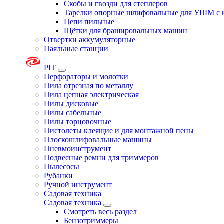
Скобы и гвозди для степлеров
Тарелки опорные шлифовальные для УШМ с 
Цепи пильные
Щётки для брашировальных машин
Отвертки аккумуляторные
Паяльные станции
PIT
Перфораторы и молотки
Пила отрезная по металлу
Пила цепная электрическая
Пилы дисковые
Пилы сабельные
Пилы торцовочные
Пистолеты клеящие и для монтажной пены
Плоскошлифовальные машины
Пневмоинструмент
Подвесные ремни для триммеров
Пылесосы
Рубанки
Ручной инструмент
Садовая техника
Садовая техника
Смотреть весь раздел
Бензотриммеры