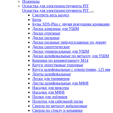
Ножницы
Оснастка для электроинструмента PIT
Оснастка для электроинструмента PIT
Смотреть весь раздел
Биты
Буры SDS-Plus c двумя режущими кромками
Диски алмазные для УШМ
Диски отрезные
Диски пильные
Диски пильные твёрдосплавные по дереву
Диски синтетические
Диски универсальные для УШМ
Диски шлифовальные по металлу для УШМ
Коронки по керамограниту M14
Круги лепестковые торцевые
Круги шлифовальные с отверстиями, 125 мм
Ленты шлифовальные
Лески для триммеров
Листы шлифовальные для МФИ
Насадки для миксера
Насадки для МФИ
Пилки для лобзиков
Полотна для сабельной пилы
Сверла по металлу кобальтовые
Сверла по стеклу и керамике