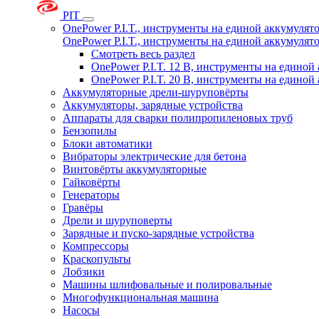
PIT
OnePower P.I.T., инструменты на единой аккумуля
OnePower P.I.T., инструменты на единой аккумуля
Смотреть весь раздел
OnePower P.I.T. 12 В, инструменты на едино
OnePower P.I.T. 20 В, инструменты на едино
Аккумуляторные дрели-шуруповёрты
Аккумуляторы, зарядные устройства
Аппараты для сварки полипропиленовых труб
Бензопилы
Блоки автоматики
Вибраторы электрические для бетона
Винтовёрты аккумуляторные
Гайковёрты
Генераторы
Гравёры
Дрели и шуруповерты
Зарядные и пуско-зарядные устройства
Компрессоры
Краскопульты
Лобзики
Машины шлифовальные и полировальные
Многофункциональная машина
Насосы