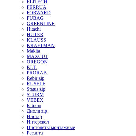
ELITECH
FERRUA
FORWARD
FUBAG
GREENLINE
Hitachi
HUTER
KLAUSS
KRAFTMAN
Makita
MAXCUT
OREGON
P.I.T.
PRORAB
Rebir zip
RUSELF
Status zip
STURM
VEBEX
Байкал
Диолд zip
Инстар
Интерскол
Пистолеты монтажные
Ресанта