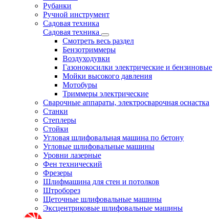
Рубанки
Ручной инструмент
Садовая техника
Садовая техника
Смотреть весь раздел
Бензотриммеры
Воздуходувки
Газонокосилки электрические и бензиновые
Мойки высокого давления
Мотобуры
Триммеры электрические
Сварочные аппараты, электросварочная оснастка
Станки
Степлеры
Стойки
Угловая шлифовальная машина по бетону
Угловые шлифовальные машины
Уровни лазерные
Фен технический
Фрезеры
Шлифмашина для стен и потолков
Штроборез
Щеточные шлифовальные машины
Эксцентриковые шлифовальные машины