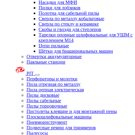
Насадки для МФИ
Пилки для лобзиков
Полотна для сабельной пилы
Сверла по металлу кобальтовые
Сверла по стеклу и керамике
Скобы и гвозди для степлеров
Тарелки опорные шлифовальные для УШМ с
креплением М14
Цепи пильные
Щётки для брашировальных машин
Отвертки аккумуляторные
Паяльные станции
PIT
Перфораторы и молотки
Пила отрезная по металлу
Пила цепная электрическая
Пилы дисковые
Пилы сабельные
Пилы торцовочные
Пистолеты клеящие и для монтажной пены
Плоскошлифовальные машины
Пневмоинструмент
Подвесные ремни для триммеров
Пылесосы