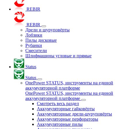
REBIR
REBIR
Дрели и шуруповёрты
Лобзики
Пилы дисковые
Рубанки
Смесители
Шлифмашины угловые и прямые
Status
Status
OnePower STATUS, инструменты на единой
аккумуляторной платформе
OnePower STATUS, инструменты на единой
аккумуляторной платформе
Смотреть весь раздел
Аккумуляторные гайковёрты
Аккумуляторные дрели-шуруповёрты
Аккумуляторные перфораторы
Аккумуляторные пилы