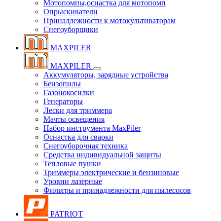
Мотопомпы,оснастка для мотопомп
Опрыскиватели
Принадлежности к мотокультиваторам
Снегоуборщики
MAXPILER
MAXPILER
Аккумуляторы, зарядные устройства
Бензопилы
Газонокосилки
Генераторы
Лески для триммера
Мачты освещения
Набор инструмента MaxPiler
Оснастка для сварки
Снегоуборочная техника
Средства индивидуальной защиты
Тепловые пушки
Триммеры электрические и бензиновые
Уровни лазерные
Фильтры и принадлежности для пылесосов
PATRIOT