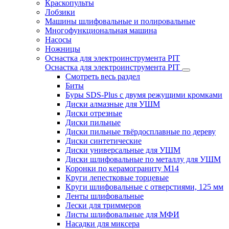
Краскопульты
Лобзики
Машины шлифовальные и полировальные
Многофункциональная машина
Насосы
Ножницы
Оснастка для электроинструмента PIT
Оснастка для электроинструмента PIT
Смотреть весь раздел
Биты
Буры SDS-Plus c двумя режущими кромками
Диски алмазные для УШМ
Диски отрезные
Диски пильные
Диски пильные твёрдосплавные по дереву
Диски синтетические
Диски универсальные для УШМ
Диски шлифовальные по металлу для УШМ
Коронки по керамограниту M14
Круги лепестковые торцевые
Круги шлифовальные с отверстиями, 125 мм
Ленты шлифовальные
Лески для триммеров
Листы шлифовальные для МФИ
Насадки для миксера