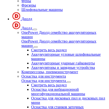
Фены
Фрезеры
Шлифовальные машины
Диолд
Диолд
OnePower Диолд семейство аккумуляторных
машин
OnePower Диолд семейство аккумуляторных
машин
Смотреть весь раздел
Аккумуляторные угловые шлифовальные
машины
Аккумуляторные ударные гайковерты
Аккумуляторы и зарядные устройства
Компрессоры, пневмоинструмент
Оснастка для инструмента
Оснастка для инструмента
Смотреть весь раздел
Оснастка для вибрационной
многофункциональной машины
Оснастка для дисковых пил и дисковых пил
мини
Оснастка для станков заточных