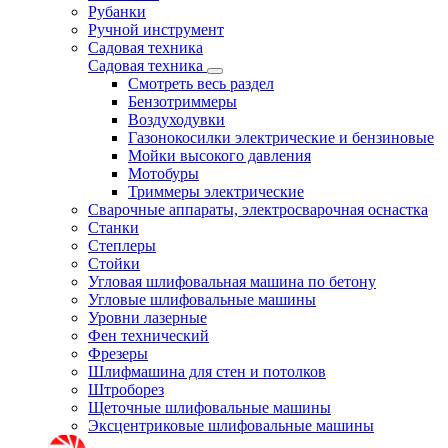
Рубанки
Ручной инструмент
Садовая техника
Садовая техника
Смотреть весь раздел
Бензотриммеры
Воздуходувки
Газонокосилки электрические и бензиновые
Мойки высокого давления
Мотобуры
Триммеры электрические
Сварочные аппараты, электросварочная оснастка
Станки
Степлеры
Стойки
Угловая шлифовальная машина по бетону
Угловые шлифовальные машины
Уровни лазерные
Фен технический
Фрезеры
Шлифмашина для стен и потолков
Штроборез
Щеточные шлифовальные машины
Эксцентриковые шлифовальные машины