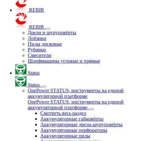
REBIR
REBIR
Дрели и шуруповёрты
Лобзики
Пилы дисковые
Рубанки
Смесители
Шлифмашины угловые и прямые
Status
Status
OnePower STATUS, инструменты на единой
аккумуляторной платформе
OnePower STATUS, инструменты на единой
аккумуляторной платформе
Смотреть весь раздел
Аккумуляторные гайковёрты
Аккумуляторные дрели-шуруповёрты
Аккумуляторные перфораторы
Аккумуляторные пилы