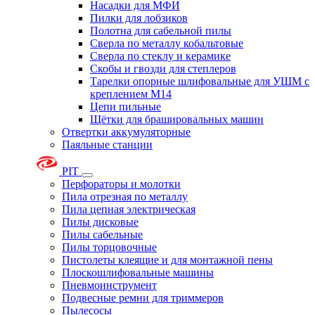
Насадки для МФИ
Пилки для лобзиков
Полотна для сабельной пилы
Сверла по металлу кобальтовые
Сверла по стеклу и керамике
Скобы и гвозди для степлеров
Тарелки опорные шлифовальные для УШМ с
креплением М14
Цепи пильные
Щётки для брашировальных машин
Отвертки аккумуляторные
Паяльные станции
PIT
Перфораторы и молотки
Пила отрезная по металлу
Пила цепная электрическая
Пилы дисковые
Пилы сабельные
Пилы торцовочные
Пистолеты клеящие и для монтажной пены
Плоскошлифовальные машины
Пневмоинструмент
Подвесные ремни для триммеров
Пылесосы