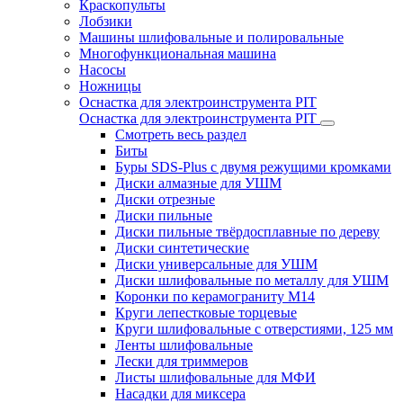
Краскопульты
Лобзики
Машины шлифовальные и полировальные
Многофункциональная машина
Насосы
Ножницы
Оснастка для электроинструмента PIT
Оснастка для электроинструмента PIT
Смотреть весь раздел
Биты
Буры SDS-Plus c двумя режущими кромками
Диски алмазные для УШМ
Диски отрезные
Диски пильные
Диски пильные твёрдосплавные по дереву
Диски синтетические
Диски универсальные для УШМ
Диски шлифовальные по металлу для УШМ
Коронки по керамограниту M14
Круги лепестковые торцевые
Круги шлифовальные с отверстиями, 125 мм
Ленты шлифовальные
Лески для триммеров
Листы шлифовальные для МФИ
Насадки для миксера