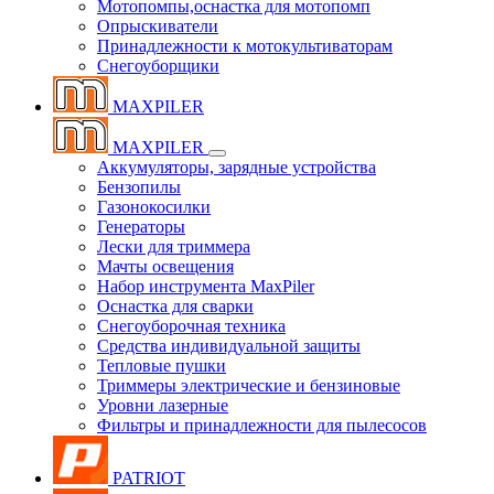
Мотопомпы,оснастка для мотопомп
Опрыскиватели
Принадлежности к мотокультиваторам
Снегоуборщики
MAXPILER
MAXPILER
Аккумуляторы, зарядные устройства
Бензопилы
Газонокосилки
Генераторы
Лески для триммера
Мачты освещения
Набор инструмента MaxPiler
Оснастка для сварки
Снегоуборочная техника
Средства индивидуальной защиты
Тепловые пушки
Триммеры электрические и бензиновые
Уровни лазерные
Фильтры и принадлежности для пылесосов
PATRIOT