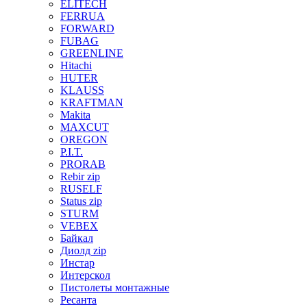
ELITECH
FERRUA
FORWARD
FUBAG
GREENLINE
Hitachi
HUTER
KLAUSS
KRAFTMAN
Makita
MAXCUT
OREGON
P.I.T.
PRORAB
Rebir zip
RUSELF
Status zip
STURM
VEBEX
Байкал
Диолд zip
Инстар
Интерскол
Пистолеты монтажные
Ресанта