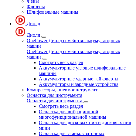
Фены
Фрезеры
Шлифовальные машины
Диолд
Диолд
OnePower Диолд семейство аккумуляторных
машин
OnePower Диолд семейство аккумуляторных
машин
Смотреть весь раздел
Аккумуляторные угловые шлифовальные
машины
Аккумуляторные ударные гайковерты
Аккумуляторы и зарядные устройства
Компрессоры, пневмоинструмент
Оснастка для инструмента
Оснастка для инструмента
Смотреть весь раздел
Оснастка для вибрационной
многофункциональной машины
Оснастка для дисковых пил и дисковых пил
мини
Оснастка для станков заточных