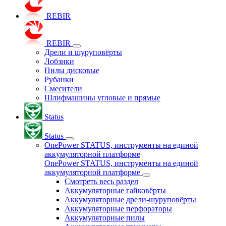
REBIR
REBIR
Дрели и шуруповёрты
Лобзики
Пилы дисковые
Рубанки
Смесители
Шлифмашины угловые и прямые
Status
Status
OnePower STATUS, инструменты на единой
аккумуляторной платформе
OnePower STATUS, инструменты на единой
аккумуляторной платформе
Смотреть весь раздел
Аккумуляторные гайковёрты
Аккумуляторные дрели-шуруповёрты
Аккумуляторные перфораторы
Аккумуляторные пилы