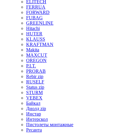
ELITECH
FERRUA
FORWARD
FUBAG
GREENLINE
Hitachi
HUTER
KLAUSS
KRAFTMAN
Makita
MAXCUT
OREGON
P.I.T.
PRORAB
Rebir zip
RUSELF
Status zip
STURM
VEBEX
Байкал
Диолд zip
Инстар
Интерскол
Пистолеты монтажные
Ресанта