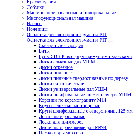
Краскопульты
Лобзики
Машины шлифовальные и полировальные
Многофункциональная машина
Насосы
Ножницы
Оснастка для электроинструмента PIT
Оснастка для электроинструмента PIT
Смотреть весь раздел
Биты
Буры SDS-Plus c двумя режущими кромками
Диски алмазные для УШМ
Диски отрезные
Диски пильные
Диски пильные твёрдосплавные по дереву
Диски синтетические
Диски универсальные для УШМ
Диски шлифовальные по металлу для УШМ
Коронки по керамограниту M14
Круги лепестковые торцевые
Круги шлифовальные с отверстиями, 125 мм
Ленты шлифовальные
Лески для триммеров
Листы шлифовальные для МФИ
Насадки для миксера