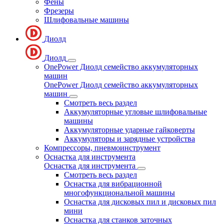
Фены
Фрезеры
Шлифовальные машины
Диолд
Диолд
OnePower Диолд семейство аккумуляторных
машин
OnePower Диолд семейство аккумуляторных
машин
Смотреть весь раздел
Аккумуляторные угловые шлифовальные
машины
Аккумуляторные ударные гайковерты
Аккумуляторы и зарядные устройства
Компрессоры, пневмоинструмент
Оснастка для инструмента
Оснастка для инструмента
Смотреть весь раздел
Оснастка для вибрационной
многофункциональной машины
Оснастка для дисковых пил и дисковых пил
мини
Оснастка для станков заточных