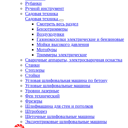
Рубанки
Ручной инструмент
Садовая техника
Садовая техника
Смотреть весь раздел
Бензотриммеры
Воздуходувки
Газонокосилки электрические и бензиновые
Мойки высокого давления
Мотобуры
Триммеры электрические
Сварочные аппараты, электросварочная оснастка
Станки
Степлеры
Стойки
Угловая шлифовальная машина по бетону
Угловые шлифовальные машины
Уровни лазерные
Фен технический
Фрезеры
Шлифмашина для стен и потолков
Штроборез
Щеточные шлифовальные машины
Эксцентриковые шлифовальные машины