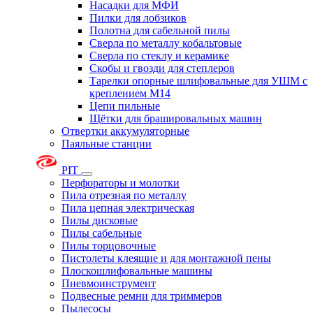
Насадки для МФИ
Пилки для лобзиков
Полотна для сабельной пилы
Сверла по металлу кобальтовые
Сверла по стеклу и керамике
Скобы и гвозди для степлеров
Тарелки опорные шлифовальные для УШМ с
креплением М14
Цепи пильные
Щётки для брашировальных машин
Отвертки аккумуляторные
Паяльные станции
PIT
Перфораторы и молотки
Пила отрезная по металлу
Пила цепная электрическая
Пилы дисковые
Пилы сабельные
Пилы торцовочные
Пистолеты клеящие и для монтажной пены
Плоскошлифовальные машины
Пневмоинструмент
Подвесные ремни для триммеров
Пылесосы