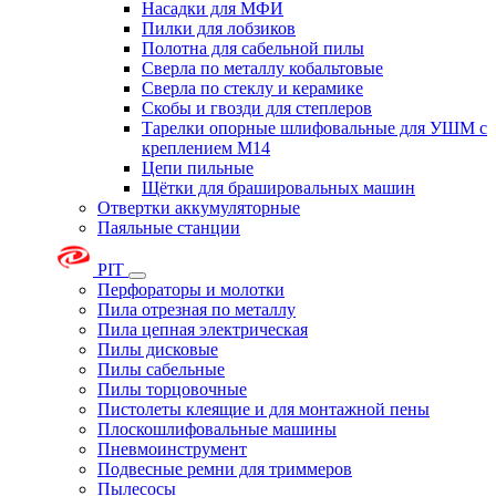
Насадки для МФИ
Пилки для лобзиков
Полотна для сабельной пилы
Сверла по металлу кобальтовые
Сверла по стеклу и керамике
Скобы и гвозди для степлеров
Тарелки опорные шлифовальные для УШМ с
креплением М14
Цепи пильные
Щётки для брашировальных машин
Отвертки аккумуляторные
Паяльные станции
PIT
Перфораторы и молотки
Пила отрезная по металлу
Пила цепная электрическая
Пилы дисковые
Пилы сабельные
Пилы торцовочные
Пистолеты клеящие и для монтажной пены
Плоскошлифовальные машины
Пневмоинструмент
Подвесные ремни для триммеров
Пылесосы