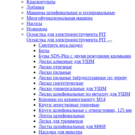
Краскопульты
Лобзики
Машины шлифовальные и полировальные
Многофункциональная машина
Насосы
Ножницы
Оснастка для электроинструмента PIT
Оснастка для электроинструмента PIT
Смотреть весь раздел
Биты
Буры SDS-Plus c двумя режущими кромками
Диски алмазные для УШМ
Диски отрезные
Диски пильные
Диски пильные твёрдосплавные по дереву
Диски синтетические
Диски универсальные для УШМ
Диски шлифовальные по металлу для УШМ
Коронки по керамограниту M14
Круги лепестковые торцевые
Круги шлифовальные с отверстиями, 125 мм
Ленты шлифовальные
Лески для триммеров
Листы шлифовальные для МФИ
Насадки для миксера