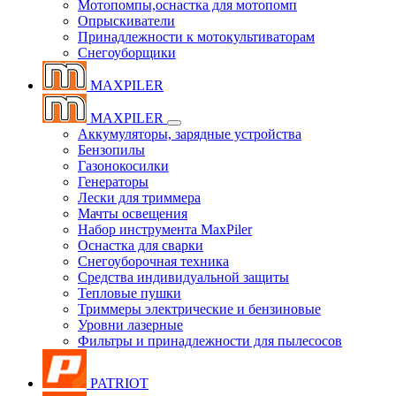
Мотопомпы,оснастка для мотопомп
Опрыскиватели
Принадлежности к мотокультиваторам
Снегоуборщики
MAXPILER
MAXPILER
Аккумуляторы, зарядные устройства
Бензопилы
Газонокосилки
Генераторы
Лески для триммера
Мачты освещения
Набор инструмента MaxPiler
Оснастка для сварки
Снегоуборочная техника
Средства индивидуальной защиты
Тепловые пушки
Триммеры электрические и бензиновые
Уровни лазерные
Фильтры и принадлежности для пылесосов
PATRIOT