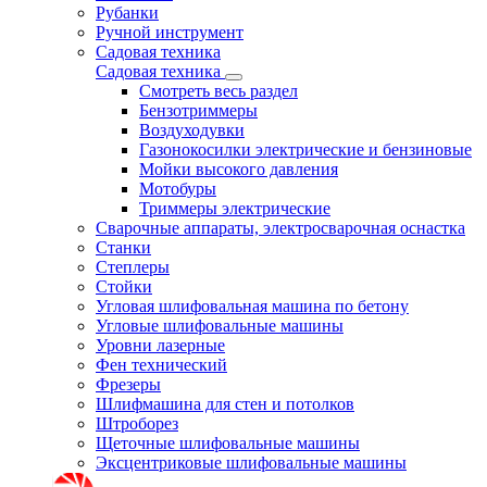
Рубанки
Ручной инструмент
Садовая техника
Садовая техника
Смотреть весь раздел
Бензотриммеры
Воздуходувки
Газонокосилки электрические и бензиновые
Мойки высокого давления
Мотобуры
Триммеры электрические
Сварочные аппараты, электросварочная оснастка
Станки
Степлеры
Стойки
Угловая шлифовальная машина по бетону
Угловые шлифовальные машины
Уровни лазерные
Фен технический
Фрезеры
Шлифмашина для стен и потолков
Штроборез
Щеточные шлифовальные машины
Эксцентриковые шлифовальные машины