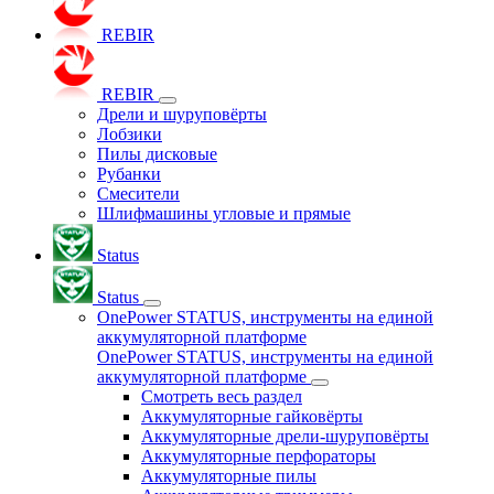
REBIR
REBIR
Дрели и шуруповёрты
Лобзики
Пилы дисковые
Рубанки
Смесители
Шлифмашины угловые и прямые
Status
Status
OnePower STATUS, инструменты на единой
аккумуляторной платформе
OnePower STATUS, инструменты на единой
аккумуляторной платформе
Смотреть весь раздел
Аккумуляторные гайковёрты
Аккумуляторные дрели-шуруповёрты
Аккумуляторные перфораторы
Аккумуляторные пилы