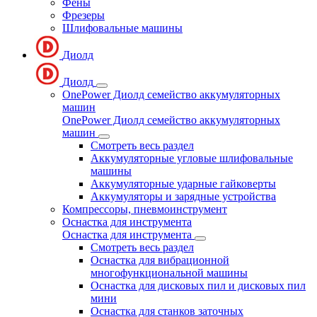
Фены
Фрезеры
Шлифовальные машины
Диолд
Диолд
OnePower Диолд семейство аккумуляторных
машин
OnePower Диолд семейство аккумуляторных
машин
Смотреть весь раздел
Аккумуляторные угловые шлифовальные
машины
Аккумуляторные ударные гайковерты
Аккумуляторы и зарядные устройства
Компрессоры, пневмоинструмент
Оснастка для инструмента
Оснастка для инструмента
Смотреть весь раздел
Оснастка для вибрационной
многофункциональной машины
Оснастка для дисковых пил и дисковых пил
мини
Оснастка для станков заточных