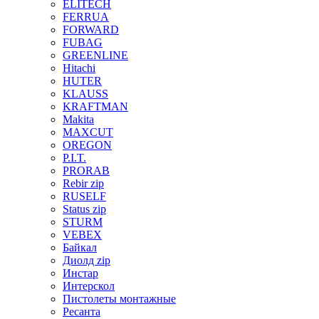
ELITECH
FERRUA
FORWARD
FUBAG
GREENLINE
Hitachi
HUTER
KLAUSS
KRAFTMAN
Makita
MAXCUT
OREGON
P.I.T.
PRORAB
Rebir zip
RUSELF
Status zip
STURM
VEBEX
Байкал
Диолд zip
Инстар
Интерскол
Пистолеты монтажные
Ресанта