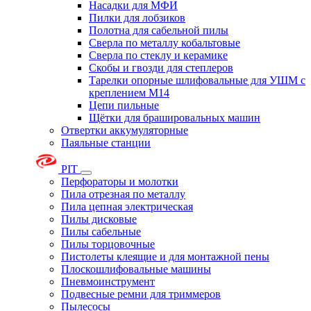
Насадки для МФИ
Пилки для лобзиков
Полотна для сабельной пилы
Сверла по металлу кобальтовые
Сверла по стеклу и керамике
Скобы и гвозди для степлеров
Тарелки опорные шлифовальные для УШМ с
креплением М14
Цепи пильные
Щётки для брашировальных машин
Отвертки аккумуляторные
Паяльные станции
PIT
Перфораторы и молотки
Пила отрезная по металлу
Пила цепная электрическая
Пилы дисковые
Пилы сабельные
Пилы торцовочные
Пистолеты клеящие и для монтажной пены
Плоскошлифовальные машины
Пневмоинструмент
Подвесные ремни для триммеров
Пылесосы