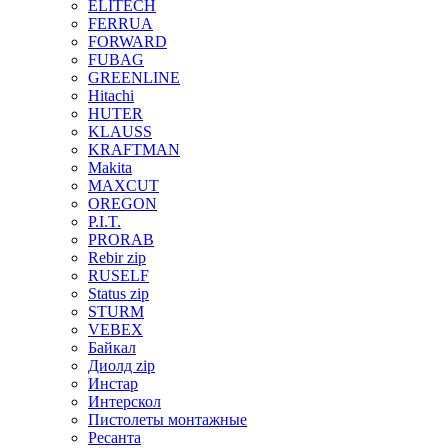
ELITECH
FERRUA
FORWARD
FUBAG
GREENLINE
Hitachi
HUTER
KLAUSS
KRAFTMAN
Makita
MAXCUT
OREGON
P.I.T.
PRORAB
Rebir zip
RUSELF
Status zip
STURM
VEBEX
Байкал
Диолд zip
Инстар
Интерскол
Пистолеты монтажные
Ресанта