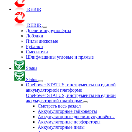
REBIR
REBIR
Дрели и шуруповёрты
Лобзики
Пилы дисковые
Рубанки
Смесители
Шлифмашины угловые и прямые
Status
Status
OnePower STATUS, инструменты на единой
аккумуляторной платформе
OnePower STATUS, инструменты на единой
аккумуляторной платформе
Смотреть весь раздел
Аккумуляторные гайковёрты
Аккумуляторные дрели-шуруповёрты
Аккумуляторные перфораторы
Аккумуляторные пилы