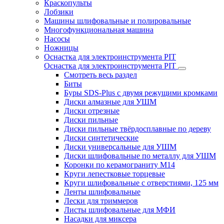
Краскопульты
Лобзики
Машины шлифовальные и полировальные
Многофункциональная машина
Насосы
Ножницы
Оснастка для электроинструмента PIT
Оснастка для электроинструмента PIT
Смотреть весь раздел
Биты
Буры SDS-Plus c двумя режущими кромками
Диски алмазные для УШМ
Диски отрезные
Диски пильные
Диски пильные твёрдосплавные по дереву
Диски синтетические
Диски универсальные для УШМ
Диски шлифовальные по металлу для УШМ
Коронки по керамограниту M14
Круги лепестковые торцевые
Круги шлифовальные с отверстиями, 125 мм
Ленты шлифовальные
Лески для триммеров
Листы шлифовальные для МФИ
Насадки для миксера