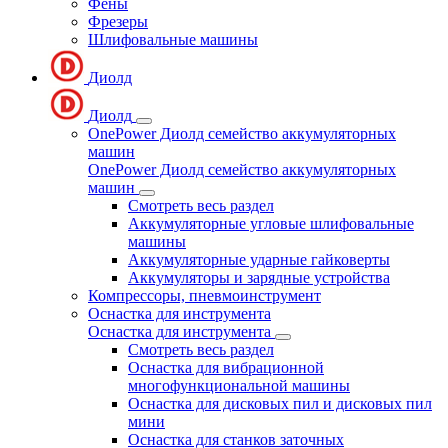
Фены
Фрезеры
Шлифовальные машины
Диолд
Диолд
OnePower Диолд семейство аккумуляторных
машин
OnePower Диолд семейство аккумуляторных
машин
Смотреть весь раздел
Аккумуляторные угловые шлифовальные
машины
Аккумуляторные ударные гайковерты
Аккумуляторы и зарядные устройства
Компрессоры, пневмоинструмент
Оснастка для инструмента
Оснастка для инструмента
Смотреть весь раздел
Оснастка для вибрационной
многофункциональной машины
Оснастка для дисковых пил и дисковых пил
мини
Оснастка для станков заточных