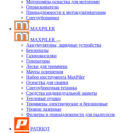
Мотопомпы,оснастка для мотопомп
Опрыскиватели
Принадлежности к мотокультиваторам
Снегоуборщики
MAXPILER
MAXPILER
Аккумуляторы, зарядные устройства
Бензопилы
Газонокосилки
Генераторы
Лески для триммера
Мачты освещения
Набор инструмента MaxPiler
Оснастка для сварки
Снегоуборочная техника
Средства индивидуальной защиты
Тепловые пушки
Триммеры электрические и бензиновые
Уровни лазерные
Фильтры и принадлежности для пылесосов
PATRIOT