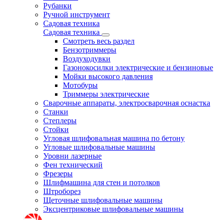
Рубанки
Ручной инструмент
Садовая техника
Садовая техника
Смотреть весь раздел
Бензотриммеры
Воздуходувки
Газонокосилки электрические и бензиновые
Мойки высокого давления
Мотобуры
Триммеры электрические
Сварочные аппараты, электросварочная оснастка
Станки
Степлеры
Стойки
Угловая шлифовальная машина по бетону
Угловые шлифовальные машины
Уровни лазерные
Фен технический
Фрезеры
Шлифмашина для стен и потолков
Штроборез
Щеточные шлифовальные машины
Эксцентриковые шлифовальные машины