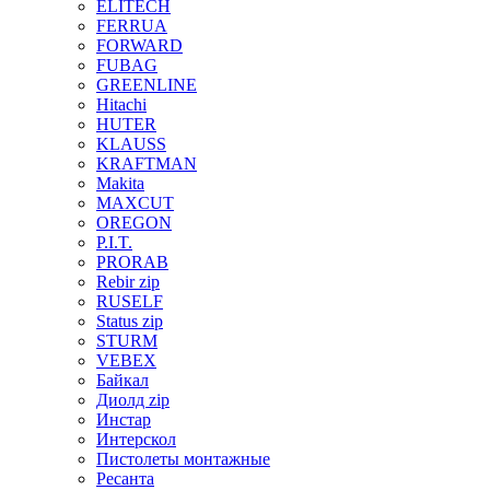
ELITECH
FERRUA
FORWARD
FUBAG
GREENLINE
Hitachi
HUTER
KLAUSS
KRAFTMAN
Makita
MAXCUT
OREGON
P.I.T.
PRORAB
Rebir zip
RUSELF
Status zip
STURM
VEBEX
Байкал
Диолд zip
Инстар
Интерскол
Пистолеты монтажные
Ресанта