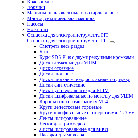
Краскопульты
Лобзики
Машины шлифовальные и полировальные
Многофункциональная машина
Насосы
Ножницы
Оснастка для электроинструмента PIT
Оснастка для электроинструмента PIT
Смотреть весь раздел
Биты
Буры SDS-Plus c двумя режущими кромками
Диски алмазные для УШМ
Диски отрезные
Диски пильные
Диски пильные твёрдосплавные по дереву
Диски синтетические
Диски универсальные для УШМ
Диски шлифовальные по металлу для УШМ
Коронки по керамограниту M14
Круги лепестковые торцевые
Круги шлифовальные с отверстиями, 125 мм
Ленты шлифовальные
Лески для триммеров
Листы шлифовальные для МФИ
Насадки для миксера