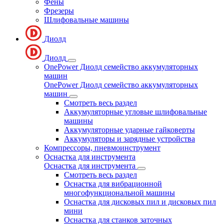
Фены
Фрезеры
Шлифовальные машины
Диолд
Диолд
OnePower Диолд семейство аккумуляторных
машин
OnePower Диолд семейство аккумуляторных
машин
Смотреть весь раздел
Аккумуляторные угловые шлифовальные
машины
Аккумуляторные ударные гайковерты
Аккумуляторы и зарядные устройства
Компрессоры, пневмоинструмент
Оснастка для инструмента
Оснастка для инструмента
Смотреть весь раздел
Оснастка для вибрационной
многофункциональной машины
Оснастка для дисковых пил и дисковых пил
мини
Оснастка для станков заточных