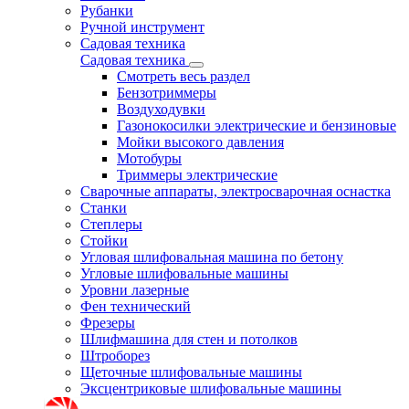
Рубанки
Ручной инструмент
Садовая техника
Садовая техника
Смотреть весь раздел
Бензотриммеры
Воздуходувки
Газонокосилки электрические и бензиновые
Мойки высокого давления
Мотобуры
Триммеры электрические
Сварочные аппараты, электросварочная оснастка
Станки
Степлеры
Стойки
Угловая шлифовальная машина по бетону
Угловые шлифовальные машины
Уровни лазерные
Фен технический
Фрезеры
Шлифмашина для стен и потолков
Штроборез
Щеточные шлифовальные машины
Эксцентриковые шлифовальные машины