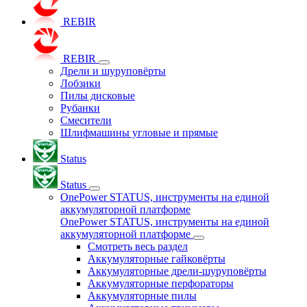
REBIR
REBIR
Дрели и шуруповёрты
Лобзики
Пилы дисковые
Рубанки
Смесители
Шлифмашины угловые и прямые
Status
Status
OnePower STATUS, инструменты на единой
аккумуляторной платформе
OnePower STATUS, инструменты на единой
аккумуляторной платформе
Смотреть весь раздел
Аккумуляторные гайковёрты
Аккумуляторные дрели-шуруповёрты
Аккумуляторные перфораторы
Аккумуляторные пилы