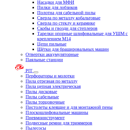
Насадки для МФИ
Пилки для лобзиков
Полотна для сабельной пилы
Сверла по металлу кобальтовые
Сверла по стеклу и керамике
Скобы и гвозди для степлеров
Тарелки опорные шлифовальные для УШМ с
креплением М14
Цепи пильные
Щётки для брашировальных машин
Отвертки аккумуляторные
Паяльные станции
PIT
Перфораторы и молотки
Пила отрезная по металлу
Пила цепная электрическая
Пилы дисковые
Пилы сабельные
Пилы торцовочные
Пистолеты клеящие и для монтажной пены
Плоскошлифовальные машины
Пневмоинструмент
Подвесные ремни для триммеров
Пылесосы