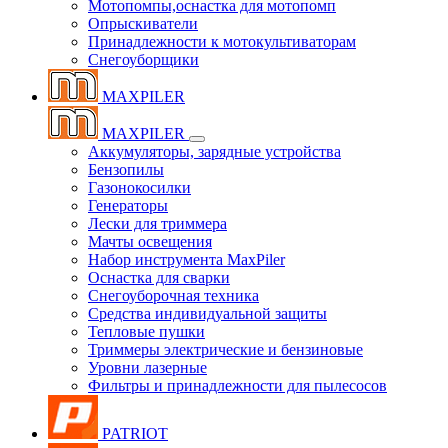
Мотопомпы,оснастка для мотопомп
Опрыскиватели
Принадлежности к мотокультиваторам
Снегоуборщики
MAXPILER
MAXPILER
Аккумуляторы, зарядные устройства
Бензопилы
Газонокосилки
Генераторы
Лески для триммера
Мачты освещения
Набор инструмента MaxPiler
Оснастка для сварки
Снегоуборочная техника
Средства индивидуальной защиты
Тепловые пушки
Триммеры электрические и бензиновые
Уровни лазерные
Фильтры и принадлежности для пылесосов
PATRIOT