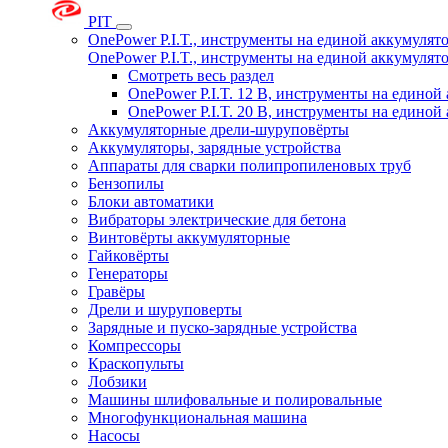
PIT
OnePower P.I.T., инструменты на единой аккумуля
OnePower P.I.T., инструменты на единой аккумуля
Смотреть весь раздел
OnePower P.I.T. 12 В, инструменты на едино
OnePower P.I.T. 20 В, инструменты на едино
Аккумуляторные дрели-шуруповёрты
Аккумуляторы, зарядные устройства
Аппараты для сварки полипропиленовых труб
Бензопилы
Блоки автоматики
Вибраторы электрические для бетона
Винтовёрты аккумуляторные
Гайковёрты
Генераторы
Гравёры
Дрели и шуруповерты
Зарядные и пуско-зарядные устройства
Компрессоры
Краскопульты
Лобзики
Машины шлифовальные и полировальные
Многофункциональная машина
Насосы