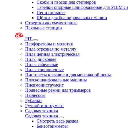
Скобы и гвозди для степлеров
Тарелки опорные шлифовальные для УШМ с 
Цепи пильные
Щётки для брашировальных машин
Отвертки аккумуляторные
Паяльные станции
PIT
Перфораторы и молотки
Пила отрезная по металлу
Пила цепная электрическая
Пилы дисковые
Пилы сабельные
Пилы торцовочные
Пистолеты клеящие и для монтажной пены
Плоскошлифовальные машины
Пневмоинструмент
Подвесные ремни для триммеров
Пылесосы
Рубанки
Ручной инструмент
Садовая техника
Садовая техника
Смотреть весь раздел
Бензотриммеры