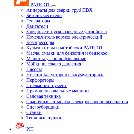
PATRIOT
Аппараты для сварки труб ПВХ
Бетоносмесители
Генераторы
Двигатели
Зарядные и пуско-зарядные устройства
Измельчитель кормов электрический
Компрессоры
Культиваторы и мотоблоки PATRIOT
Масла, смазки для бензопил и бензокос
Машины углошлифовальные
Мойки высокого давления
Насосы
Ножницы-кусторезы аккумуляторные
Перфораторы
Пневмоинструмент
Прямошлифовальные машины
Садовая техника
Сварочные аппараты, электросварочная оснастка
Снегоуборщики
Станки
Тепловые пушки
PIT