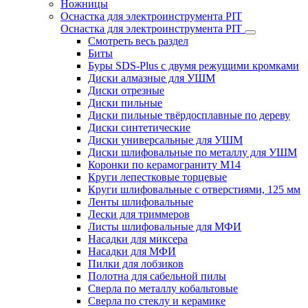
Ножницы
Оснастка для электроинструмента PIT
Оснастка для электроинструмента PIT
Смотреть весь раздел
Биты
Буры SDS-Plus c двумя режущими кромками
Диски алмазные для УШМ
Диски отрезные
Диски пильные
Диски пильные твёрдосплавные по дереву
Диски синтетические
Диски универсальные для УШМ
Диски шлифовальные по металлу для УШМ
Коронки по керамограниту M14
Круги лепестковые торцевые
Круги шлифовальные с отверстиями, 125 мм
Ленты шлифовальные
Лески для триммеров
Листы шлифовальные для МФИ
Насадки для миксера
Насадки для МФИ
Пилки для лобзиков
Полотна для сабельной пилы
Сверла по металлу кобальтовые
Сверла по стеклу и керамике