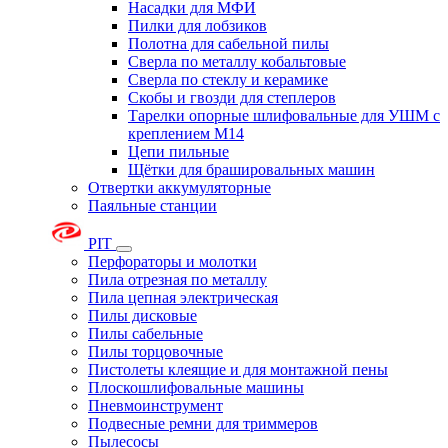
Насадки для МФИ
Пилки для лобзиков
Полотна для сабельной пилы
Сверла по металлу кобальтовые
Сверла по стеклу и керамике
Скобы и гвозди для степлеров
Тарелки опорные шлифовальные для УШМ с
креплением М14
Цепи пильные
Щётки для брашировальных машин
Отвертки аккумуляторные
Паяльные станции
PIT
Перфораторы и молотки
Пила отрезная по металлу
Пила цепная электрическая
Пилы дисковые
Пилы сабельные
Пилы торцовочные
Пистолеты клеящие и для монтажной пены
Плоскошлифовальные машины
Пневмоинструмент
Подвесные ремни для триммеров
Пылесосы