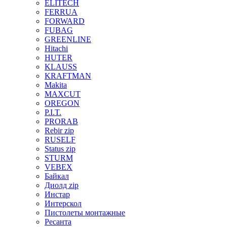
ELITECH
FERRUA
FORWARD
FUBAG
GREENLINE
Hitachi
HUTER
KLAUSS
KRAFTMAN
Makita
MAXCUT
OREGON
P.I.T.
PRORAB
Rebir zip
RUSELF
Status zip
STURM
VEBEX
Байкал
Диолд zip
Инстар
Интерскол
Пистолеты монтажные
Ресанта