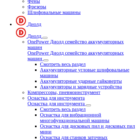
Фены
Фрезеры
Шлифовальные машины
Диолд
Диолд
OnePower Диолд семейство аккумуляторных
машин
OnePower Диолд семейство аккумуляторных
машин
Смотреть весь раздел
Аккумуляторные угловые шлифовальные
машины
Аккумуляторные ударные гайковерты
Аккумуляторы и зарядные устройства
Компрессоры, пневмоинструмент
Оснастка для инструмента
Оснастка для инструмента
Смотреть весь раздел
Оснастка для вибрационной
многофункциональной машины
Оснастка для дисковых пил и дисковых пил
мини
Оснастка для станков заточных