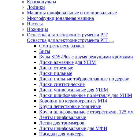
Краскопульты
Лобзики
Машины шлифовальные и полировальные
Многофункциональная машина
Насосы
Ножницы
Оснастка для электроинструмента PIT
Оснастка для электроинструмента PIT
Смотреть весь раздел
Биты
Буры SDS-Plus c двумя режущими кромками
Диски алмазные для УШМ
Диски отрезные
Диски пильные
Диски пильные твёрдосплавные по дереву
Диски синтетические
Диски универсальные для УШМ
Диски шлифовальные по металлу для УШМ
Коронки по керамограниту M14
Круги лепестковые торцевые
Круги шлифовальные с отверстиями, 125 мм
Ленты шлифовальные
Лески для триммеров
Листы шлифовальные для МФИ
Насадки для миксера