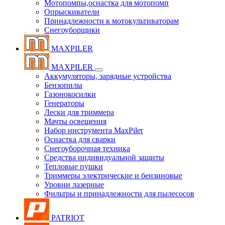
Мотопомпы,оснастка для мотопомп
Опрыскиватели
Принадлежности к мотокультиваторам
Снегоуборщики
MAXPILER
MAXPILER
Аккумуляторы, зарядные устройства
Бензопилы
Газонокосилки
Генераторы
Лески для триммера
Мачты освещения
Набор инструмента MaxPiler
Оснастка для сварки
Снегоуборочная техника
Средства индивидуальной защиты
Тепловые пушки
Триммеры электрические и бензиновые
Уровни лазерные
Фильтры и принадлежности для пылесосов
PATRIOT