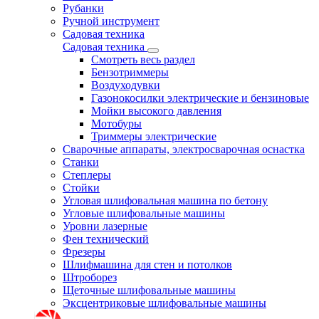
Рубанки
Ручной инструмент
Садовая техника
Садовая техника
Смотреть весь раздел
Бензотриммеры
Воздуходувки
Газонокосилки электрические и бензиновые
Мойки высокого давления
Мотобуры
Триммеры электрические
Сварочные аппараты, электросварочная оснастка
Станки
Степлеры
Стойки
Угловая шлифовальная машина по бетону
Угловые шлифовальные машины
Уровни лазерные
Фен технический
Фрезеры
Шлифмашина для стен и потолков
Штроборез
Щеточные шлифовальные машины
Эксцентриковые шлифовальные машины