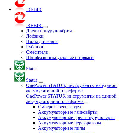
REBIR
REBIR
Дрели и шуруповёрты
Лобзики
Пилы дисковые
Рубанки
Смесители
Шлифмашины угловые и прямые
Status
Status
OnePower STATUS, инструменты на единой
аккумуляторной платформе
OnePower STATUS, инструменты на единой
аккумуляторной платформе
Смотреть весь раздел
Аккумуляторные гайковёрты
Аккумуляторные дрели-шуруповёрты
Аккумуляторные перфораторы
Аккумуляторные пилы