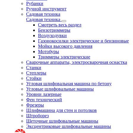
Рубанки
Ручной инструмент
Садовая техника
Садовая техника
Смотреть весь раздел
Бензотриммеры
Воздуходувки
Газонокосилки электрические и бензиновые
Мойки высокого давления
Мотобуры
Триммеры электрические
Сварочные аппараты, электросварочная оснастка
Станки
Степлеры
Стойки
Угловая шлифовальная машина по бетону
Угловые шлифовальные машины
Уровни лазерные
Фен технический
Фрезеры
Шлифмашина для стен и потолков
Штроборез
Щеточные шлифовальные машины
Эксцентриковые шлифовальные машины