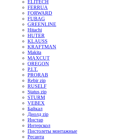
ELITECH
FERRUA
FORWARD
FUBAG
GREENLINE
Hitachi
HUTER
KLAUSS
KRAFTMAN
Makita
MAXCUT
OREGON
P.I.T.
PRORAB
Rebir zip
RUSELF
Status zip
STURM
VEBEX
Байкал
Диолд zip
Инстар
Интерскол
Пистолеты монтажные
Ресанта