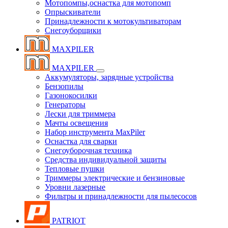
Мотопомпы,оснастка для мотопомп
Опрыскиватели
Принадлежности к мотокультиваторам
Снегоуборщики
MAXPILER
MAXPILER
Аккумуляторы, зарядные устройства
Бензопилы
Газонокосилки
Генераторы
Лески для триммера
Мачты освещения
Набор инструмента MaxPiler
Оснастка для сварки
Снегоуборочная техника
Средства индивидуальной защиты
Тепловые пушки
Триммеры электрические и бензиновые
Уровни лазерные
Фильтры и принадлежности для пылесосов
PATRIOT