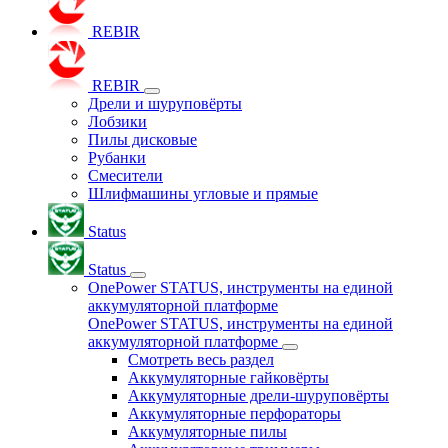
REBIR
REBIR
Дрели и шуруповёрты
Лобзики
Пилы дисковые
Рубанки
Смесители
Шлифмашины угловые и прямые
Status
Status
OnePower STATUS, инструменты на единой
аккумуляторной платформе
OnePower STATUS, инструменты на единой
аккумуляторной платформе
Смотреть весь раздел
Аккумуляторные гайковёрты
Аккумуляторные дрели-шуруповёрты
Аккумуляторные перфораторы
Аккумуляторные пилы