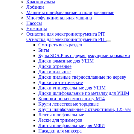
Краскопульты
Лобзики
Машины шлифовальные и полировальные
Многофункциональная машина
Насосы
Ножницы
Оснастка для электроинструмента PIT
Оснастка для электроинструмента PIT
Смотреть весь раздел
Биты
Буры SDS-Plus c двумя режущими кромками
Диски алмазные для УШМ
Диски отрезные
Диски пильные
Диски пильные твёрдосплавные по дереву
Диски синтетические
Диски универсальные для УШМ
Диски шлифовальные по металлу для УШМ
Коронки по керамограниту M14
Круги лепестковые торцевые
Круги шлифовальные с отверстиями, 125 мм
Ленты шлифовальные
Лески для триммеров
Листы шлифовальные для МФИ
Насадки для миксера