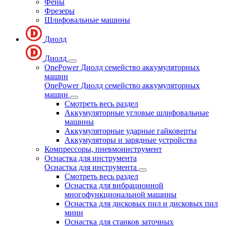
Фены
Фрезеры
Шлифовальные машины
Диолд
Диолд
OnePower Диолд семейство аккумуляторных
машин
OnePower Диолд семейство аккумуляторных
машин
Смотреть весь раздел
Аккумуляторные угловые шлифовальные
машины
Аккумуляторные ударные гайковерты
Аккумуляторы и зарядные устройства
Компрессоры, пневмоинструмент
Оснастка для инструмента
Оснастка для инструмента
Смотреть весь раздел
Оснастка для вибрационной
многофункциональной машины
Оснастка для дисковых пил и дисковых пил
мини
Оснастка для станков заточных