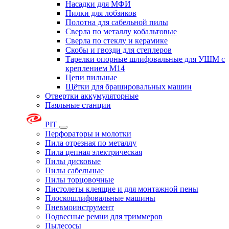
Насадки для МФИ
Пилки для лобзиков
Полотна для сабельной пилы
Сверла по металлу кобальтовые
Сверла по стеклу и керамике
Скобы и гвозди для степлеров
Тарелки опорные шлифовальные для УШМ с
креплением М14
Цепи пильные
Щётки для брашировальных машин
Отвертки аккумуляторные
Паяльные станции
PIT
Перфораторы и молотки
Пила отрезная по металлу
Пила цепная электрическая
Пилы дисковые
Пилы сабельные
Пилы торцовочные
Пистолеты клеящие и для монтажной пены
Плоскошлифовальные машины
Пневмоинструмент
Подвесные ремни для триммеров
Пылесосы