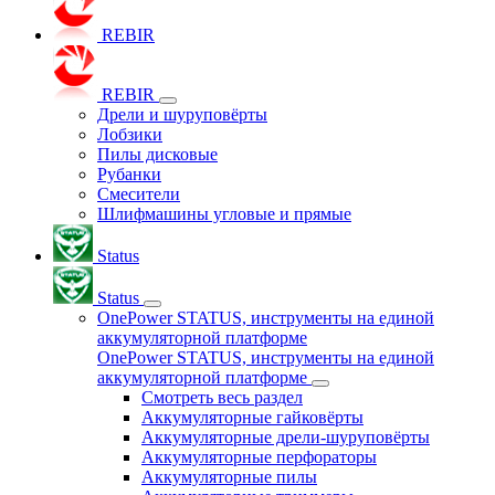
REBIR
REBIR
Дрели и шуруповёрты
Лобзики
Пилы дисковые
Рубанки
Смесители
Шлифмашины угловые и прямые
Status
Status
OnePower STATUS, инструменты на единой
аккумуляторной платформе
OnePower STATUS, инструменты на единой
аккумуляторной платформе
Смотреть весь раздел
Аккумуляторные гайковёрты
Аккумуляторные дрели-шуруповёрты
Аккумуляторные перфораторы
Аккумуляторные пилы