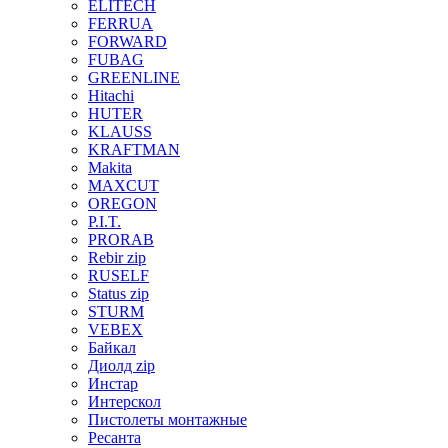
ELITECH
FERRUA
FORWARD
FUBAG
GREENLINE
Hitachi
HUTER
KLAUSS
KRAFTMAN
Makita
MAXCUT
OREGON
P.I.T.
PRORAB
Rebir zip
RUSELF
Status zip
STURM
VEBEX
Байкал
Диолд zip
Инстар
Интерскол
Пистолеты монтажные
Ресанта