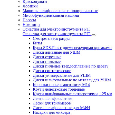
Краскопульты
Лобзики
Машины шлифовальные и полировальные
Многофункциональная машина
Насосы
Ножницы
Оснастка для электроинструмента PIT
Оснастка для электроинструмента PIT
Смотреть весь раздел
Биты
Буры SDS-Plus c двумя режущими кромками
Диски алмазные для УШМ
Диски отрезные
Диски пильные
Диски пильные твёрдосплавные по дереву
Диски синтетические
Диски универсальные для УШМ
Диски шлифовальные по металлу для УШМ
Коронки по керамограниту M14
Круги лепестковые торцевые
Круги шлифовальные с отверстиями, 125 мм
Ленты шлифовальные
Лески для триммеров
Листы шлифовальные для МФИ
Насадки для миксера