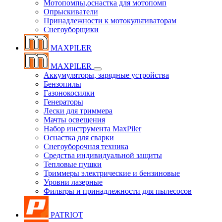
Мотопомпы,оснастка для мотопомп
Опрыскиватели
Принадлежности к мотокультиваторам
Снегоуборщики
MAXPILER
MAXPILER
Аккумуляторы, зарядные устройства
Бензопилы
Газонокосилки
Генераторы
Лески для триммера
Мачты освещения
Набор инструмента MaxPiler
Оснастка для сварки
Снегоуборочная техника
Средства индивидуальной защиты
Тепловые пушки
Триммеры электрические и бензиновые
Уровни лазерные
Фильтры и принадлежности для пылесосов
PATRIOT