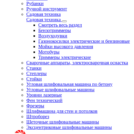
Рубанки
Ручной инструмент
Садовая техника
Садовая техника
Смотреть весь раздел
Бензотриммеры
Воздуходувки
Газонокосилки электрические и бензиновые
Мойки высокого давления
Мотобуры
Триммеры электрические
Сварочные аппараты, электросварочная оснастка
Станки
Степлеры
Стойки
Угловая шлифовальная машина по бетону
Угловые шлифовальные машины
Уровни лазерные
Фен технический
Фрезеры
Шлифмашина для стен и потолков
Штроборез
Щеточные шлифовальные машины
Эксцентриковые шлифовальные машины