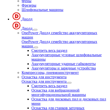
Фены
Фрезеры
Шлифовальные машины
Диолд
Диолд
OnePower Диолд семейство аккумуляторных
машин
OnePower Диолд семейство аккумуляторных
машин
Смотреть весь раздел
Аккумуляторные угловые шлифовальные
машины
Аккумуляторные ударные гайковерты
Аккумуляторы и зарядные устройства
Компрессоры, пневмоинструмент
Оснастка для инструмента
Оснастка для инструмента
Смотреть весь раздел
Оснастка для вибрационной
многофункциональной машины
Оснастка для дисковых пил и дисковых пил
мини
Оснастка для станков заточных