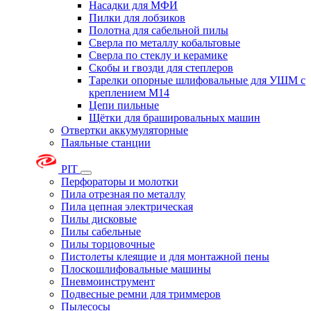
Насадки для МФИ
Пилки для лобзиков
Полотна для сабельной пилы
Сверла по металлу кобальтовые
Сверла по стеклу и керамике
Скобы и гвозди для степлеров
Тарелки опорные шлифовальные для УШМ с
креплением М14
Цепи пильные
Щётки для брашировальных машин
Отвертки аккумуляторные
Паяльные станции
PIT
Перфораторы и молотки
Пила отрезная по металлу
Пила цепная электрическая
Пилы дисковые
Пилы сабельные
Пилы торцовочные
Пистолеты клеящие и для монтажной пены
Плоскошлифовальные машины
Пневмоинструмент
Подвесные ремни для триммеров
Пылесосы