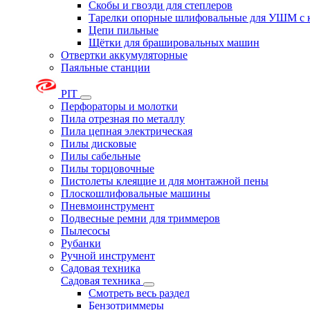
Скобы и гвозди для степлеров
Тарелки опорные шлифовальные для УШМ с 
Цепи пильные
Щётки для брашировальных машин
Отвертки аккумуляторные
Паяльные станции
PIT
Перфораторы и молотки
Пила отрезная по металлу
Пила цепная электрическая
Пилы дисковые
Пилы сабельные
Пилы торцовочные
Пистолеты клеящие и для монтажной пены
Плоскошлифовальные машины
Пневмоинструмент
Подвесные ремни для триммеров
Пылесосы
Рубанки
Ручной инструмент
Садовая техника
Садовая техника
Смотреть весь раздел
Бензотриммеры