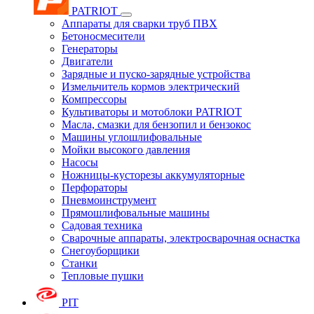
PATRIOT
Аппараты для сварки труб ПВХ
Бетоносмесители
Генераторы
Двигатели
Зарядные и пуско-зарядные устройства
Измельчитель кормов электрический
Компрессоры
Культиваторы и мотоблоки PATRIOT
Масла, смазки для бензопил и бензокос
Машины углошлифовальные
Мойки высокого давления
Насосы
Ножницы-кусторезы аккумуляторные
Перфораторы
Пневмоинструмент
Прямошлифовальные машины
Садовая техника
Сварочные аппараты, электросварочная оснастка
Снегоуборщики
Станки
Тепловые пушки
PIT