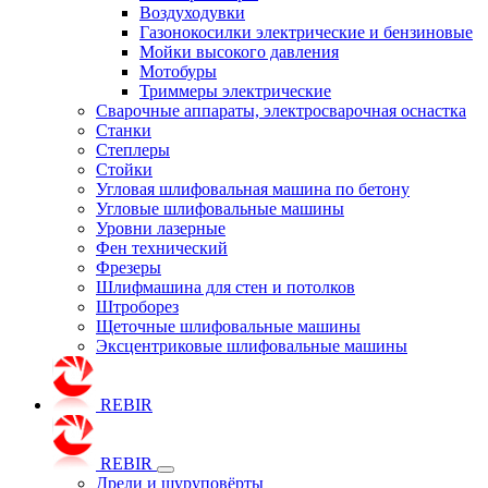
Воздуходувки
Газонокосилки электрические и бензиновые
Мойки высокого давления
Мотобуры
Триммеры электрические
Сварочные аппараты, электросварочная оснастка
Станки
Степлеры
Стойки
Угловая шлифовальная машина по бетону
Угловые шлифовальные машины
Уровни лазерные
Фен технический
Фрезеры
Шлифмашина для стен и потолков
Штроборез
Щеточные шлифовальные машины
Эксцентриковые шлифовальные машины
REBIR
REBIR
Дрели и шуруповёрты