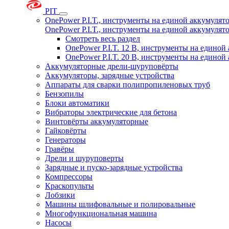
PIT
OnePower P.I.T., инструменты на единой аккумуля
OnePower P.I.T., инструменты на единой аккумуля
Смотреть весь раздел
OnePower P.I.T. 12 В, инструменты на едино
OnePower P.I.T. 20 В, инструменты на едино
Аккумуляторные дрели-шуруповёрты
Аккумуляторы, зарядные устройства
Аппараты для сварки полипропиленовых труб
Бензопилы
Блоки автоматики
Вибраторы электрические для бетона
Винтовёрты аккумуляторные
Гайковёрты
Генераторы
Гравёры
Дрели и шуруповерты
Зарядные и пуско-зарядные устройства
Компрессоры
Краскопульты
Лобзики
Машины шлифовальные и полировальные
Многофункциональная машина
Насосы