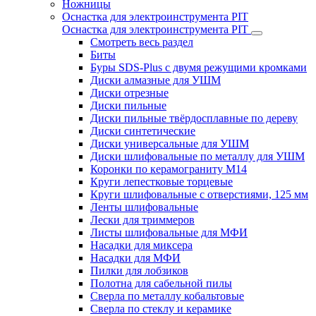
Ножницы
Оснастка для электроинструмента PIT
Оснастка для электроинструмента PIT
Смотреть весь раздел
Биты
Буры SDS-Plus c двумя режущими кромками
Диски алмазные для УШМ
Диски отрезные
Диски пильные
Диски пильные твёрдосплавные по дереву
Диски синтетические
Диски универсальные для УШМ
Диски шлифовальные по металлу для УШМ
Коронки по керамограниту M14
Круги лепестковые торцевые
Круги шлифовальные с отверстиями, 125 мм
Ленты шлифовальные
Лески для триммеров
Листы шлифовальные для МФИ
Насадки для миксера
Насадки для МФИ
Пилки для лобзиков
Полотна для сабельной пилы
Сверла по металлу кобальтовые
Сверла по стеклу и керамике