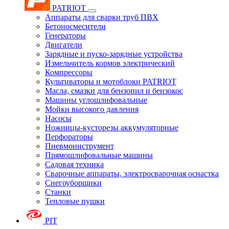
PATRIOT
Аппараты для сварки труб ПВХ
Бетоносмесители
Генераторы
Двигатели
Зарядные и пуско-зарядные устройства
Измельчитель кормов электрический
Компрессоры
Культиваторы и мотоблоки PATRIOT
Масла, смазки для бензопил и бензокос
Машины углошлифовальные
Мойки высокого давления
Насосы
Ножницы-кусторезы аккумуляторные
Перфораторы
Пневмоинструмент
Прямошлифовальные машины
Садовая техника
Сварочные аппараты, электросварочная оснастка
Снегоуборщики
Станки
Тепловые пушки
PIT