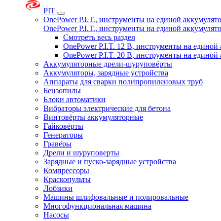
PIT
OnePower P.I.T., инструменты на единой аккумуля
OnePower P.I.T., инструменты на единой аккумуля
Смотреть весь раздел
OnePower P.I.T. 12 В, инструменты на едино
OnePower P.I.T. 20 В, инструменты на едино
Аккумуляторные дрели-шуруповёрты
Аккумуляторы, зарядные устройства
Аппараты для сварки полипропиленовых труб
Бензопилы
Блоки автоматики
Вибраторы электрические для бетона
Винтовёрты аккумуляторные
Гайковёрты
Генераторы
Гравёры
Дрели и шуруповерты
Зарядные и пуско-зарядные устройства
Компрессоры
Краскопульты
Лобзики
Машины шлифовальные и полировальные
Многофункциональная машина
Насосы