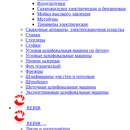
Воздуходувки
Газонокосилки электрические и бензиновые
Мойки высокого давления
Мотобуры
Триммеры электрические
Сварочные аппараты, электросварочная оснастка
Станки
Степлеры
Стойки
Угловая шлифовальная машина по бетону
Угловые шлифовальные машины
Уровни лазерные
Фен технический
Фрезеры
Шлифмашина для стен и потолков
Штроборез
Щеточные шлифовальные машины
Эксцентриковые шлифовальные машины
REBIR
REBIR
Дрели и шуруповёрты