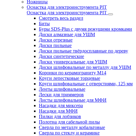
Ножницы
Оснастка для электроинструмента PIT
Оснастка для электроинструмента PIT
Смотреть весь раздел
Биты
Буры SDS-Plus c двумя режущими кромками
Диски алмазные для УШМ
Диски отрезные
Диски пильные
Диски пильные твёрдосплавные по дереву
Диски синтетические
Диски универсальные для УШМ
Диски шлифовальные по металлу для УШМ
Коронки по керамограниту M14
Круги лепестковые торцевые
Круги шлифовальные с отверстиями, 125 мм
Ленты шлифовальные
Лески для триммеров
Листы шлифовальные для МФИ
Насадки для миксера
Насадки для МФИ
Пилки для лобзиков
Полотна для сабельной пилы
Сверла по металлу кобальтовые
Сверла по стеклу и керамике