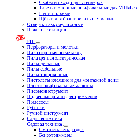
Скобы и гвозди для степлеров
Тарелки опорные шлифовальные для УШМ с 
Цепи пильные
Щётки для брашировальных машин
Отвертки аккумуляторные
Паяльные станции
PIT
Перфораторы и молотки
Пила отрезная по металлу
Пила цепная электрическая
Пилы дисковые
Пилы сабельные
Пилы торцовочные
Пистолеты клеящие и для монтажной пены
Плоскошлифовальные машины
Пневмоинструмент
Подвесные ремни для триммеров
Пылесосы
Рубанки
Ручной инструмент
Садовая техника
Садовая техника
Смотреть весь раздел
Бензотриммеры