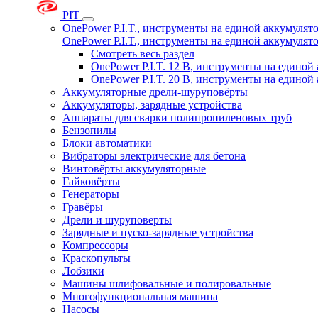
PIT
OnePower P.I.T., инструменты на единой аккумуля
OnePower P.I.T., инструменты на единой аккумуля
Смотреть весь раздел
OnePower P.I.T. 12 В, инструменты на едино
OnePower P.I.T. 20 В, инструменты на едино
Аккумуляторные дрели-шуруповёрты
Аккумуляторы, зарядные устройства
Аппараты для сварки полипропиленовых труб
Бензопилы
Блоки автоматики
Вибраторы электрические для бетона
Винтовёрты аккумуляторные
Гайковёрты
Генераторы
Гравёры
Дрели и шуруповерты
Зарядные и пуско-зарядные устройства
Компрессоры
Краскопульты
Лобзики
Машины шлифовальные и полировальные
Многофункциональная машина
Насосы