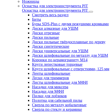
Ножницы
Оснастка для электроинструмента PIT
Оснастка для электроинструмента PIT
Смотреть весь раздел
Биты
Буры SDS-Plus c двумя режущими кромками
Диски алмазные для УШМ
Диски отрезные
Диски пильные
Диски пильные твёрдосплавные по дереву
Диски синтетические
Диски универсальные для УШМ
Диски шлифовальные по металлу для УШМ
Коронки по керамограниту M14
Круги лепестковые торцевые
Круги шлифовальные с отверстиями, 125 мм
Ленты шлифовальные
Лески для триммеров
Листы шлифовальные для МФИ
Насадки для миксера
Насадки для МФИ
Пилки для лобзиков
Полотна для сабельной пилы
Сверла по металлу кобальтовые
Сверла по стеклу и керамике