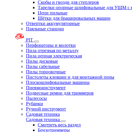
Скобы и гвозди для степлеров
Тарелки опорные шлифовальные для УШМ с 
Цепи пильные
Щётки для брашировальных машин
Отвертки аккумуляторные
Паяльные станции
PIT
Перфораторы и молотки
Пила отрезная по металлу
Пила цепная электрическая
Пилы дисковые
Пилы сабельные
Пилы торцовочные
Пистолеты клеящие и для монтажной пены
Плоскошлифовальные машины
Пневмоинструмент
Подвесные ремни для триммеров
Пылесосы
Рубанки
Ручной инструмент
Садовая техника
Садовая техника
Смотреть весь раздел
Бензотриммеры