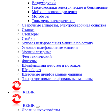
Воздуходувки
Газонокосилки электрические и бензиновые
Мойки высокого давления
Мотобуры
Триммеры электрические
Сварочные аппараты, электросварочная оснастка
Станки
Степлеры
Стойки
Угловая шлифовальная машина по бетону
Угловые шлифовальные машины
Уровни лазерные
Фен технический
Фрезеры
Шлифмашина для стен и потолков
Штроборез
Щеточные шлифовальные машины
Эксцентриковые шлифовальные машины
REBIR
REBIR
Дрели и шуруповёрты