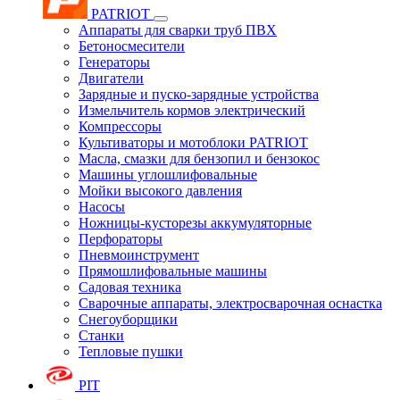
PATRIOT
Аппараты для сварки труб ПВХ
Бетоносмесители
Генераторы
Двигатели
Зарядные и пуско-зарядные устройства
Измельчитель кормов электрический
Компрессоры
Культиваторы и мотоблоки PATRIOT
Масла, смазки для бензопил и бензокос
Машины углошлифовальные
Мойки высокого давления
Насосы
Ножницы-кусторезы аккумуляторные
Перфораторы
Пневмоинструмент
Прямошлифовальные машины
Садовая техника
Сварочные аппараты, электросварочная оснастка
Снегоуборщики
Станки
Тепловые пушки
PIT