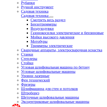
Рубанки
Ручной инструмент
Садовая техника
Садовая техника
Смотреть весь раздел
Бензотриммеры
Воздуходувки
Газонокосилки электрические и бензиновые
Мойки высокого давления
Мотобуры
Триммеры электрические
Сварочные аппараты, электросварочная оснастка
Станки
Степлеры
Стойки
Угловая шлифовальная машина по бетону
Угловые шлифовальные машины
Уровни лазерные
Фен технический
Фрезеры
Шлифмашина для стен и потолков
Штроборез
Щеточные шлифовальные машины
Эксцентриковые шлифовальные машины