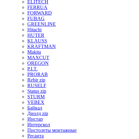
ELITECH
FERRUA
FORWARD
FUBAG
GREENLINE
Hitachi
HUTER
KLAUSS
KRAFTMAN
Makita
MAXCUT
OREGON
P.I.T.
PRORAB
Rebir zip
RUSELF
Status zip
STURM
VEBEX
Байкал
Диолд zip
Инстар
Интерскол
Пистолеты монтажные
Ресанта