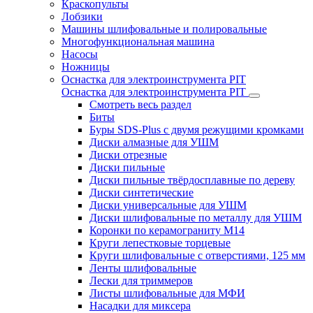
Краскопульты
Лобзики
Машины шлифовальные и полировальные
Многофункциональная машина
Насосы
Ножницы
Оснастка для электроинструмента PIT
Оснастка для электроинструмента PIT
Смотреть весь раздел
Биты
Буры SDS-Plus c двумя режущими кромками
Диски алмазные для УШМ
Диски отрезные
Диски пильные
Диски пильные твёрдосплавные по дереву
Диски синтетические
Диски универсальные для УШМ
Диски шлифовальные по металлу для УШМ
Коронки по керамограниту M14
Круги лепестковые торцевые
Круги шлифовальные с отверстиями, 125 мм
Ленты шлифовальные
Лески для триммеров
Листы шлифовальные для МФИ
Насадки для миксера