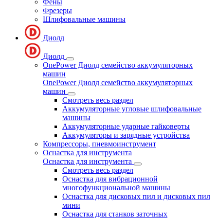
Фены
Фрезеры
Шлифовальные машины
Диолд
Диолд
OnePower Диолд семейство аккумуляторных
машин
OnePower Диолд семейство аккумуляторных
машин
Смотреть весь раздел
Аккумуляторные угловые шлифовальные
машины
Аккумуляторные ударные гайковерты
Аккумуляторы и зарядные устройства
Компрессоры, пневмоинструмент
Оснастка для инструмента
Оснастка для инструмента
Смотреть весь раздел
Оснастка для вибрационной
многофункциональной машины
Оснастка для дисковых пил и дисковых пил
мини
Оснастка для станков заточных