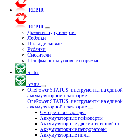
REBIR
REBIR
Дрели и шуруповёрты
Лобзики
Пилы дисковые
Рубанки
Смесители
Шлифмашины угловые и прямые
Status
Status
OnePower STATUS, инструменты на единой
аккумуляторной платформе
OnePower STATUS, инструменты на единой
аккумуляторной платформе
Смотреть весь раздел
Аккумуляторные гайковёрты
Аккумуляторные дрели-шуруповёрты
Аккумуляторные перфораторы
Аккумуляторные пилы