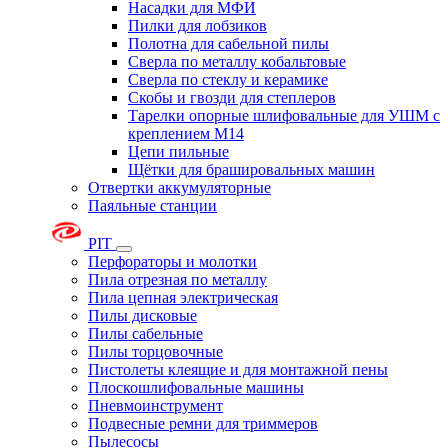
Насадки для МФИ
Пилки для лобзиков
Полотна для сабельной пилы
Сверла по металлу кобальтовые
Сверла по стеклу и керамике
Скобы и гвозди для степлеров
Тарелки опорные шлифовальные для УШМ с
креплением М14
Цепи пильные
Щётки для брашировальных машин
Отвертки аккумуляторные
Паяльные станции
PIT
Перфораторы и молотки
Пила отрезная по металлу
Пила цепная электрическая
Пилы дисковые
Пилы сабельные
Пилы торцовочные
Пистолеты клеящие и для монтажной пены
Плоскошлифовальные машины
Пневмоинструмент
Подвесные ремни для триммеров
Пылесосы