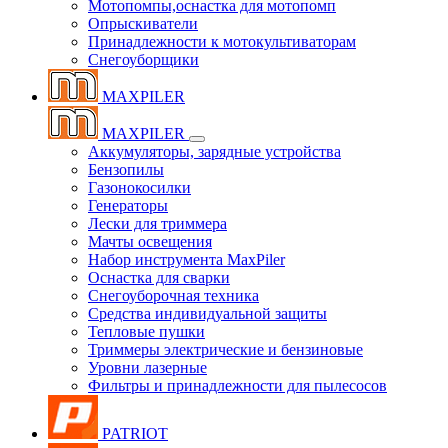
Мотопомпы,оснастка для мотопомп
Опрыскиватели
Принадлежности к мотокультиваторам
Снегоуборщики
MAXPILER
MAXPILER
Аккумуляторы, зарядные устройства
Бензопилы
Газонокосилки
Генераторы
Лески для триммера
Мачты освещения
Набор инструмента MaxPiler
Оснастка для сварки
Снегоуборочная техника
Средства индивидуальной защиты
Тепловые пушки
Триммеры электрические и бензиновые
Уровни лазерные
Фильтры и принадлежности для пылесосов
PATRIOT