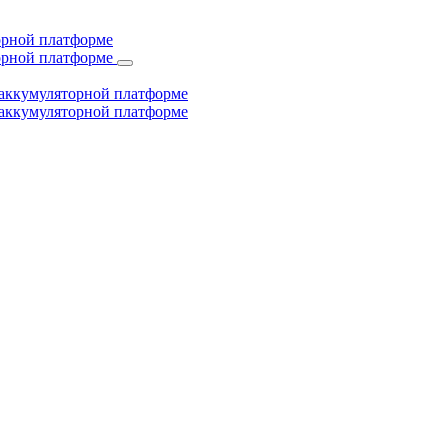
торной платформе
торной платформе
й аккумуляторной платформе
й аккумуляторной платформе