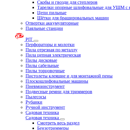
Скобы и гвозди для степлеров
Тарелки опорные шлифовальные для УШМ с 
Цепи пильные
Щётки для брашировальных машин
Отвертки аккумуляторные
Паяльные станции
PIT
Перфораторы и молотки
Пила отрезная по металлу
Пила цепная электрическая
Пилы дисковые
Пилы сабельные
Пилы торцовочные
Пистолеты клеящие и для монтажной пены
Плоскошлифовальные машины
Пневмоинструмент
Подвесные ремни для триммеров
Пылесосы
Рубанки
Ручной инструмент
Садовая техника
Садовая техника
Смотреть весь раздел
Бензотриммеры