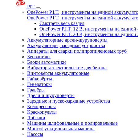
PIT
OnePower P.I.T., инструменты на единой аккумуля
OnePower P.I.T., инструменты на единой аккумуля
Смотреть весь раздел
OnePower P.I.T. 12 В, инструменты на едино
OnePower P.I.T. 20 В, инструменты на едино
Аккумуляторные дрели-шуруповёрты
Аккумуляторы, зарядные устройства
Аппараты для сварки полипропиленовых труб
Бензопилы
Блоки автоматики
Вибраторы электрические для бетона
Винтовёрты аккумуляторные
Гайковёрты
Генераторы
Гравёры
Дрели и шуруповерты
Зарядные и пуско-зарядные устройства
Компрессоры
Краскопульты
Лобзики
Машины шлифовальные и полировальные
Многофункциональная машина
Насосы