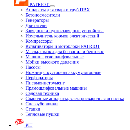
PATRIOT
Аппараты для сварки труб ПВХ
Бетоносмесители
Генераторы
Двигатели
Зарядные и пуско-зарядные устройства
Измельчитель кормов электрический
Компрессоры
Культиваторы и мотоблоки PATRIOT
Масла, смазки для бензопил и бензокос
Машины углошлифовальные
Мойки высокого давления
Насосы
Ножницы-кусторезы аккумуляторные
Перфораторы
Пневмоинструмент
Прямошлифовальные машины
Садовая техника
Сварочные аппараты, электросварочная оснастка
Снегоуборщики
Станки
Тепловые пушки
PIT