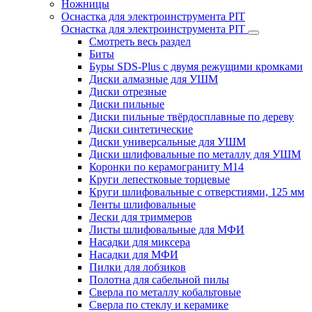
Ножницы
Оснастка для электроинструмента PIT
Оснастка для электроинструмента PIT
Смотреть весь раздел
Биты
Буры SDS-Plus c двумя режущими кромками
Диски алмазные для УШМ
Диски отрезные
Диски пильные
Диски пильные твёрдосплавные по дереву
Диски синтетические
Диски универсальные для УШМ
Диски шлифовальные по металлу для УШМ
Коронки по керамограниту M14
Круги лепестковые торцевые
Круги шлифовальные с отверстиями, 125 мм
Ленты шлифовальные
Лески для триммеров
Листы шлифовальные для МФИ
Насадки для миксера
Насадки для МФИ
Пилки для лобзиков
Полотна для сабельной пилы
Сверла по металлу кобальтовые
Сверла по стеклу и керамике