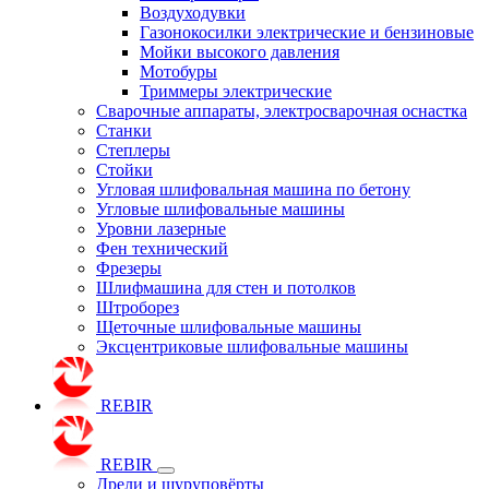
Воздуходувки
Газонокосилки электрические и бензиновые
Мойки высокого давления
Мотобуры
Триммеры электрические
Сварочные аппараты, электросварочная оснастка
Станки
Степлеры
Стойки
Угловая шлифовальная машина по бетону
Угловые шлифовальные машины
Уровни лазерные
Фен технический
Фрезеры
Шлифмашина для стен и потолков
Штроборез
Щеточные шлифовальные машины
Эксцентриковые шлифовальные машины
REBIR
REBIR
Дрели и шуруповёрты