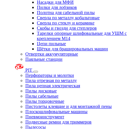
Насадки для МФИ
Пилки для лобзиков
Полотна для сабельной пилы
Сверла по металлу кобальтовые
Сверла по стеклу и керамике
Скобы и гвозди для степлеров
Тарелки опорные шлифовальные для УШМ с
креплением М14
Цепи пильные
Щётки для брашировальных машин
Отвертки аккумуляторные
Паяльные станции
PIT
Перфораторы и молотки
Пила отрезная по металлу
Пила цепная электрическая
Пилы дисковые
Пилы сабельные
Пилы торцовочные
Пистолеты клеящие и для монтажной пены
Плоскошлифовальные машины
Пневмоинструмент
Подвесные ремни для триммеров
Пылесосы