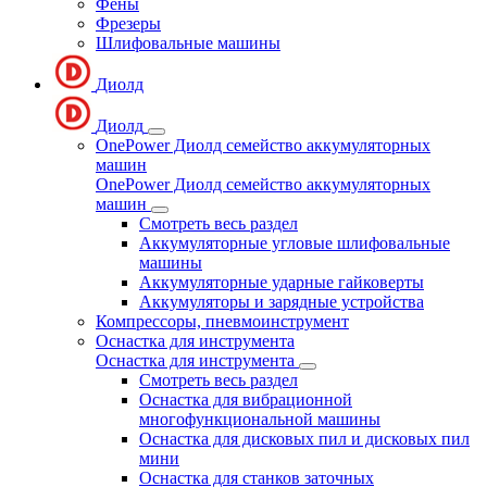
Фены
Фрезеры
Шлифовальные машины
Диолд
Диолд
OnePower Диолд семейство аккумуляторных
машин
OnePower Диолд семейство аккумуляторных
машин
Смотреть весь раздел
Аккумуляторные угловые шлифовальные
машины
Аккумуляторные ударные гайковерты
Аккумуляторы и зарядные устройства
Компрессоры, пневмоинструмент
Оснастка для инструмента
Оснастка для инструмента
Смотреть весь раздел
Оснастка для вибрационной
многофункциональной машины
Оснастка для дисковых пил и дисковых пил
мини
Оснастка для станков заточных