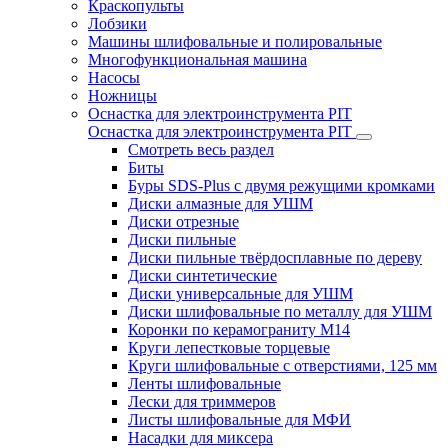
Краскопульты
Лобзики
Машины шлифовальные и полировальные
Многофункциональная машина
Насосы
Ножницы
Оснастка для электроинструмента PIT
Оснастка для электроинструмента PIT
Смотреть весь раздел
Биты
Буры SDS-Plus c двумя режущими кромками
Диски алмазные для УШМ
Диски отрезные
Диски пильные
Диски пильные твёрдосплавные по дереву
Диски синтетические
Диски универсальные для УШМ
Диски шлифовальные по металлу для УШМ
Коронки по керамограниту M14
Круги лепестковые торцевые
Круги шлифовальные с отверстиями, 125 мм
Ленты шлифовальные
Лески для триммеров
Листы шлифовальные для МФИ
Насадки для миксера