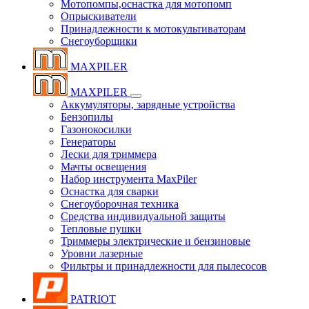
Мотопомпы,оснастка для мотопомп
Опрыскиватели
Принадлежности к мотокультиваторам
Снегоуборщики
MAXPILER
MAXPILER
Аккумуляторы, зарядные устройства
Бензопилы
Газонокосилки
Генераторы
Лески для триммера
Мачты освещения
Набор инструмента MaxPiler
Оснастка для сварки
Снегоуборочная техника
Средства индивидуальной защиты
Тепловые пушки
Триммеры электрические и бензиновые
Уровни лазерные
Фильтры и принадлежности для пылесосов
PATRIOT