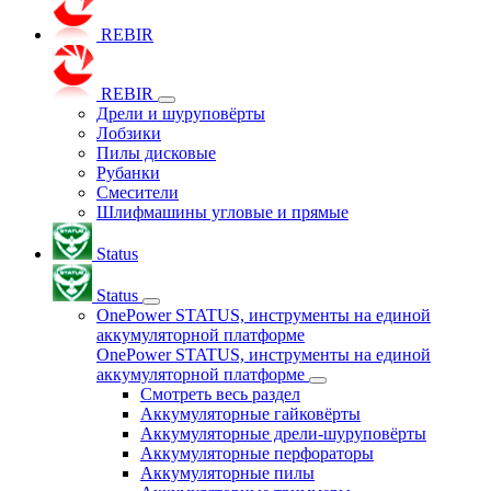
REBIR
REBIR
Дрели и шуруповёрты
Лобзики
Пилы дисковые
Рубанки
Смесители
Шлифмашины угловые и прямые
Status
Status
OnePower STATUS, инструменты на единой
аккумуляторной платформе
OnePower STATUS, инструменты на единой
аккумуляторной платформе
Смотреть весь раздел
Аккумуляторные гайковёрты
Аккумуляторные дрели-шуруповёрты
Аккумуляторные перфораторы
Аккумуляторные пилы