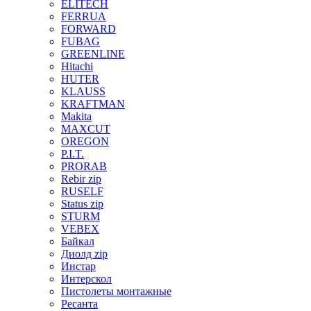
ELITECH
FERRUA
FORWARD
FUBAG
GREENLINE
Hitachi
HUTER
KLAUSS
KRAFTMAN
Makita
MAXCUT
OREGON
P.I.T.
PRORAB
Rebir zip
RUSELF
Status zip
STURM
VEBEX
Байкал
Диолд zip
Инстар
Интерскол
Пистолеты монтажные
Ресанта