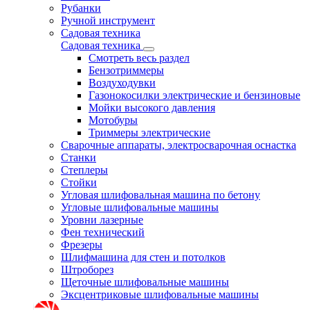
Рубанки
Ручной инструмент
Садовая техника
Садовая техника
Смотреть весь раздел
Бензотриммеры
Воздуходувки
Газонокосилки электрические и бензиновые
Мойки высокого давления
Мотобуры
Триммеры электрические
Сварочные аппараты, электросварочная оснастка
Станки
Степлеры
Стойки
Угловая шлифовальная машина по бетону
Угловые шлифовальные машины
Уровни лазерные
Фен технический
Фрезеры
Шлифмашина для стен и потолков
Штроборез
Щеточные шлифовальные машины
Эксцентриковые шлифовальные машины