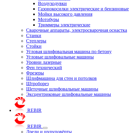
Воздуходувки
Газонокосилки электрические и бензиновые
Мойки высокого давления
Мотобуры
Триммеры электрические
Сварочные аппараты, электросварочная оснастка
Станки
Степлеры
Стойки
Угловая шлифовальная машина по бетону
Угловые шлифовальные машины
Уровни лазерные
Фен технический
Фрезеры
Шлифмашина для стен и потолков
Штроборез
Щеточные шлифовальные машины
Эксцентриковые шлифовальные машины
REBIR
REBIR
Дрели и шуруповёрты