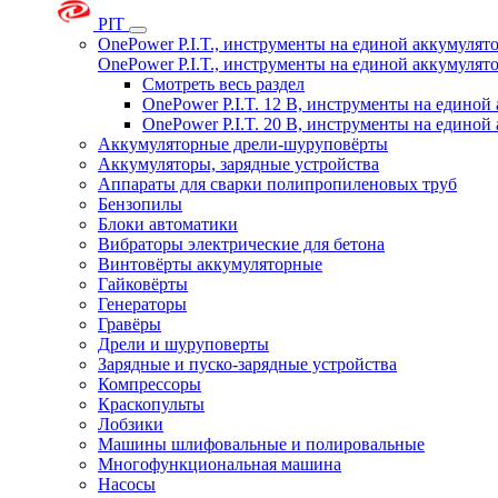
PIT
OnePower P.I.T., инструменты на единой аккумуля
OnePower P.I.T., инструменты на единой аккумуля
Смотреть весь раздел
OnePower P.I.T. 12 В, инструменты на едино
OnePower P.I.T. 20 В, инструменты на едино
Аккумуляторные дрели-шуруповёрты
Аккумуляторы, зарядные устройства
Аппараты для сварки полипропиленовых труб
Бензопилы
Блоки автоматики
Вибраторы электрические для бетона
Винтовёрты аккумуляторные
Гайковёрты
Генераторы
Гравёры
Дрели и шуруповерты
Зарядные и пуско-зарядные устройства
Компрессоры
Краскопульты
Лобзики
Машины шлифовальные и полировальные
Многофункциональная машина
Насосы