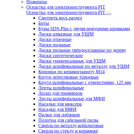
Ножницы
Оснастка для электроинструмента PIT
Оснастка для электроинструмента PIT
Смотреть весь раздел
Биты
Буры SDS-Plus c двумя режущими кромками
Диски алмазные для УШМ
Диски отрезные
Диски пильные
Диски пильные твёрдосплавные по дереву
Диски синтетические
Диски универсальные для УШМ
Диски шлифовальные по металлу для УШМ
Коронки по керамограниту M14
Круги лепестковые торцевые
Круги шлифовальные с отверстиями, 125 мм
Ленты шлифовальные
Лески для триммеров
Листы шлифовальные для МФИ
Насадки для миксера
Насадки для МФИ
Пилки для лобзиков
Полотна для сабельной пилы
Сверла по металлу кобальтовые
Сверла по стеклу и керамике