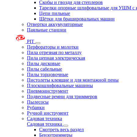
Скобы и гвозди для степлеров
Тарелки опорные шлифовальные для УШМ с 
Цепи пильные
Щётки для брашировальных машин
Отвертки аккумуляторные
Паяльные станции
PIT
Перфораторы и молотки
Пила отрезная по металлу
Пила цепная электрическая
Пилы дисковые
Пилы сабельные
Пилы торцовочные
Пистолеты клеящие и для монтажной пены
Плоскошлифовальные машины
Пневмоинструмент
Подвесные ремни для триммеров
Пылесосы
Рубанки
Ручной инструмент
Садовая техника
Садовая техника
Смотреть весь раздел
Бензотриммеры