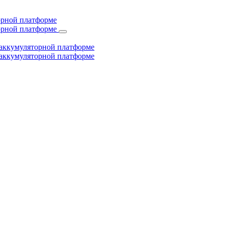
торной платформе
торной платформе
й аккумуляторной платформе
й аккумуляторной платформе