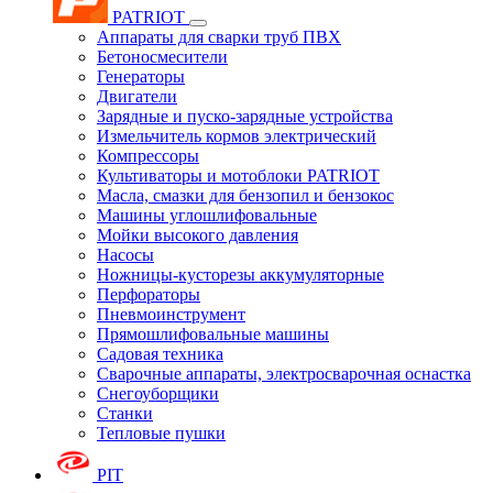
PATRIOT
Аппараты для сварки труб ПВХ
Бетоносмесители
Генераторы
Двигатели
Зарядные и пуско-зарядные устройства
Измельчитель кормов электрический
Компрессоры
Культиваторы и мотоблоки PATRIOT
Масла, смазки для бензопил и бензокос
Машины углошлифовальные
Мойки высокого давления
Насосы
Ножницы-кусторезы аккумуляторные
Перфораторы
Пневмоинструмент
Прямошлифовальные машины
Садовая техника
Сварочные аппараты, электросварочная оснастка
Снегоуборщики
Станки
Тепловые пушки
PIT