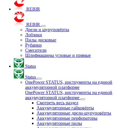
REBIR
REBIR
Дрели и шуруповёрты
Лобзики
Пилы дисковые
Рубанки
Смесители
Шлифмашины угловые и прямые
Status
Status
OnePower STATUS, инструменты на единой
аккумуляторной платформе
OnePower STATUS, инструменты на единой
аккумуляторной платформе
Смотреть весь раздел
Аккумуляторные гайковёрты
Аккумуляторные дрели-шуруповёрты
Аккумуляторные перфораторы
Аккумуляторные пилы