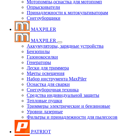
Мотопомпы,оснастка для мотопомп
Опрыскиватели
Принадлежности к мотокультиваторам
Снегоуборщики
MAXPILER
MAXPILER
Аккумуляторы, зарядные устройства
Бензопилы
Газонокосилки
Генераторы
Лески для триммера
Мачты освещения
Набор инструмента MaxPiler
Оснастка для сварки
Снегоуборочная техника
Средства индивидуальной защиты
Тепловые пушки
Триммеры электрические и бензиновые
Уровни лазерные
Фильтры и принадлежности для пылесосов
PATRIOT