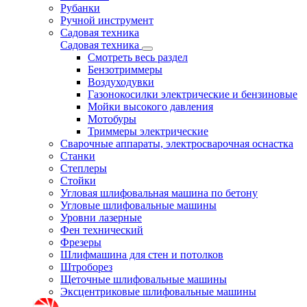
Рубанки
Ручной инструмент
Садовая техника
Садовая техника
Смотреть весь раздел
Бензотриммеры
Воздуходувки
Газонокосилки электрические и бензиновые
Мойки высокого давления
Мотобуры
Триммеры электрические
Сварочные аппараты, электросварочная оснастка
Станки
Степлеры
Стойки
Угловая шлифовальная машина по бетону
Угловые шлифовальные машины
Уровни лазерные
Фен технический
Фрезеры
Шлифмашина для стен и потолков
Штроборез
Щеточные шлифовальные машины
Эксцентриковые шлифовальные машины