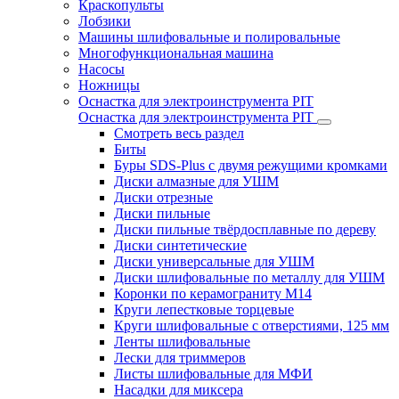
Краскопульты
Лобзики
Машины шлифовальные и полировальные
Многофункциональная машина
Насосы
Ножницы
Оснастка для электроинструмента PIT
Оснастка для электроинструмента PIT
Смотреть весь раздел
Биты
Буры SDS-Plus c двумя режущими кромками
Диски алмазные для УШМ
Диски отрезные
Диски пильные
Диски пильные твёрдосплавные по дереву
Диски синтетические
Диски универсальные для УШМ
Диски шлифовальные по металлу для УШМ
Коронки по керамограниту M14
Круги лепестковые торцевые
Круги шлифовальные с отверстиями, 125 мм
Ленты шлифовальные
Лески для триммеров
Листы шлифовальные для МФИ
Насадки для миксера