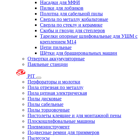
Насадки для МФИ
Пилки для лобзиков
Полотна для сабельной пилы
Сверла по металлу кобальтовые
Сверла по стеклу и керамике
Скобы и гвозди для степлеров
Тарелки опорные шлифовальные для УШМ с
креплением М14
Цепи пильные
Щётки для брашировальных машин
Отвертки аккумуляторные
Паяльные станции
PIT
Перфораторы и молотки
Пила отрезная по металлу
Пила цепная электрическая
Пилы дисковые
Пилы сабельные
Пилы торцовочные
Пистолеты клеящие и для монтажной пены
Плоскошлифовальные машины
Пневмоинструмент
Подвесные ремни для триммеров
Пылесосы