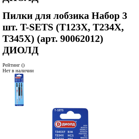
Пилки для лобзика Набор 3
шт. T-SETS (Т123X, Т234X,
Т345X) (арт. 90062012)
ДИОЛД
Рейтинг
()
Нет в наличии