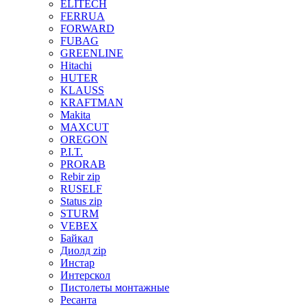
ELITECH
FERRUA
FORWARD
FUBAG
GREENLINE
Hitachi
HUTER
KLAUSS
KRAFTMAN
Makita
MAXCUT
OREGON
P.I.T.
PRORAB
Rebir zip
RUSELF
Status zip
STURM
VEBEX
Байкал
Диолд zip
Инстар
Интерскол
Пистолеты монтажные
Ресанта