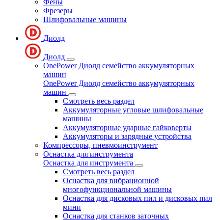
Фены
Фрезеры
Шлифовальные машины
Диолд
Диолд
OnePower Диолд семейство аккумуляторных
машин
OnePower Диолд семейство аккумуляторных
машин
Смотреть весь раздел
Аккумуляторные угловые шлифовальные
машины
Аккумуляторные ударные гайковерты
Аккумуляторы и зарядные устройства
Компрессоры, пневмоинструмент
Оснастка для инструмента
Оснастка для инструмента
Смотреть весь раздел
Оснастка для вибрационной
многофункциональной машины
Оснастка для дисковых пил и дисковых пил
мини
Оснастка для станков заточных