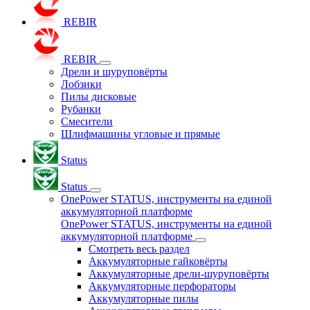
REBIR
REBIR
Дрели и шуруповёрты
Лобзики
Пилы дисковые
Рубанки
Смесители
Шлифмашины угловые и прямые
Status
Status
OnePower STATUS, инструменты на единой
аккумуляторной платформе
OnePower STATUS, инструменты на единой
аккумуляторной платформе
Смотреть весь раздел
Аккумуляторные гайковёрты
Аккумуляторные дрели-шуруповёрты
Аккумуляторные перфораторы
Аккумуляторные пилы