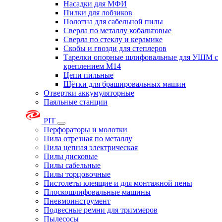
Насадки для МФИ
Пилки для лобзиков
Полотна для сабельной пилы
Сверла по металлу кобальтовые
Сверла по стеклу и керамике
Скобы и гвозди для степлеров
Тарелки опорные шлифовальные для УШМ с
креплением М14
Цепи пильные
Щётки для брашировальных машин
Отвертки аккумуляторные
Паяльные станции
PIT
Перфораторы и молотки
Пила отрезная по металлу
Пила цепная электрическая
Пилы дисковые
Пилы сабельные
Пилы торцовочные
Пистолеты клеящие и для монтажной пены
Плоскошлифовальные машины
Пневмоинструмент
Подвесные ремни для триммеров
Пылесосы