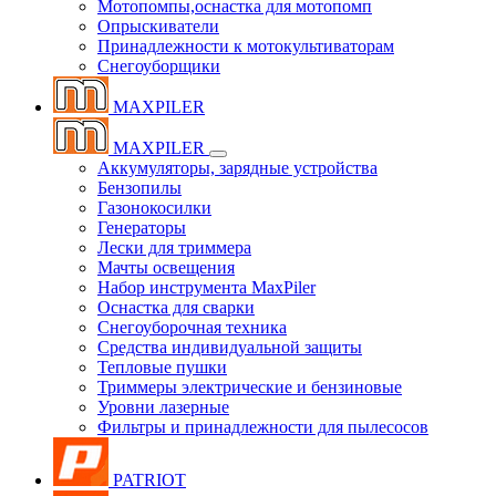
Мотопомпы,оснастка для мотопомп
Опрыскиватели
Принадлежности к мотокультиваторам
Снегоуборщики
MAXPILER
MAXPILER
Аккумуляторы, зарядные устройства
Бензопилы
Газонокосилки
Генераторы
Лески для триммера
Мачты освещения
Набор инструмента MaxPiler
Оснастка для сварки
Снегоуборочная техника
Средства индивидуальной защиты
Тепловые пушки
Триммеры электрические и бензиновые
Уровни лазерные
Фильтры и принадлежности для пылесосов
PATRIOT