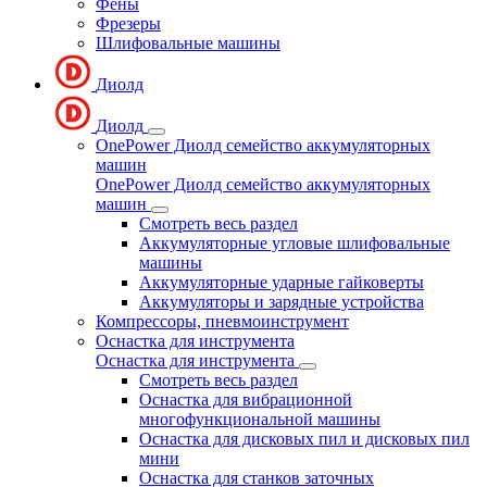
Фены
Фрезеры
Шлифовальные машины
Диолд
Диолд
OnePower Диолд семейство аккумуляторных
машин
OnePower Диолд семейство аккумуляторных
машин
Смотреть весь раздел
Аккумуляторные угловые шлифовальные
машины
Аккумуляторные ударные гайковерты
Аккумуляторы и зарядные устройства
Компрессоры, пневмоинструмент
Оснастка для инструмента
Оснастка для инструмента
Смотреть весь раздел
Оснастка для вибрационной
многофункциональной машины
Оснастка для дисковых пил и дисковых пил
мини
Оснастка для станков заточных