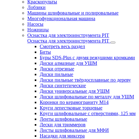
Краскопульты
Лобзики
Машины шлифовальные и полировальные
Многофункциональная машина
Насосы
Ножницы
Оснастка для электроинструмента PIT
Оснастка для электроинструмента PIT
Смотреть весь раздел
Биты
Буры SDS-Plus c двумя режущими кромками
Диски алмазные для УШМ
Диски отрезные
Диски пильные
Диски пильные твёрдосплавные по дереву
Диски синтетические
Диски универсальные для УШМ
Диски шлифовальные по металлу для УШМ
Коронки по керамограниту M14
Круги лепестковые торцевые
Круги шлифовальные с отверстиями, 125 мм
Ленты шлифовальные
Лески для триммеров
Листы шлифовальные для МФИ
Насадки для миксера