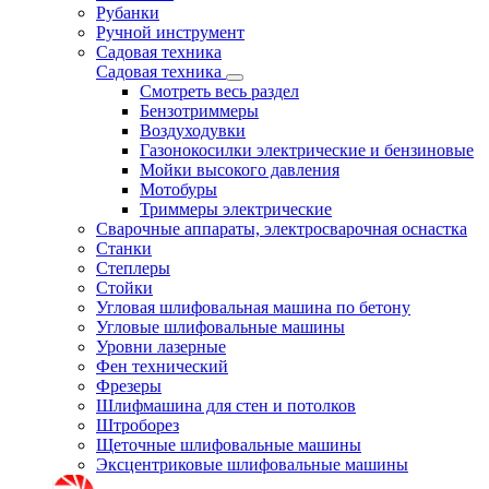
Рубанки
Ручной инструмент
Садовая техника
Садовая техника
Смотреть весь раздел
Бензотриммеры
Воздуходувки
Газонокосилки электрические и бензиновые
Мойки высокого давления
Мотобуры
Триммеры электрические
Сварочные аппараты, электросварочная оснастка
Станки
Степлеры
Стойки
Угловая шлифовальная машина по бетону
Угловые шлифовальные машины
Уровни лазерные
Фен технический
Фрезеры
Шлифмашина для стен и потолков
Штроборез
Щеточные шлифовальные машины
Эксцентриковые шлифовальные машины