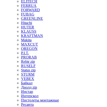
ELITECH
FERRUA
FORWARD
FUBAG
GREENLINE
Hitachi
HUTER
KLAUSS
KRAFTMAN
Makita
MAXCUT
OREGON
P.I.T.
PRORAB
Rebir zip
RUSELF
Status zip
STURM
VEBEX
Байкал
Диолд zip
Инстар
Интерскол
Пистолеты монтажные
Ресанта