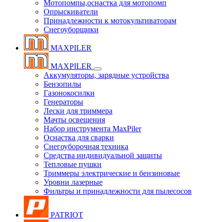
Мотопомпы,оснастка для мотопомп
Опрыскиватели
Принадлежности к мотокультиваторам
Снегоуборщики
MAXPILER
MAXPILER
Аккумуляторы, зарядные устройства
Бензопилы
Газонокосилки
Генераторы
Лески для триммера
Мачты освещения
Набор инструмента MaxPiler
Оснастка для сварки
Снегоуборочная техника
Средства индивидуальной защиты
Тепловые пушки
Триммеры электрические и бензиновые
Уровни лазерные
Фильтры и принадлежности для пылесосов
PATRIOT