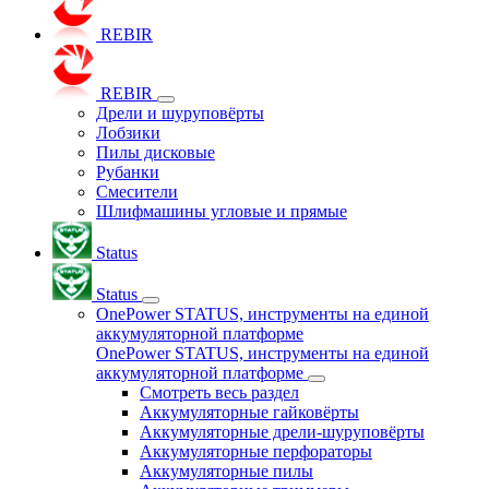
REBIR
REBIR
Дрели и шуруповёрты
Лобзики
Пилы дисковые
Рубанки
Смесители
Шлифмашины угловые и прямые
Status
Status
OnePower STATUS, инструменты на единой
аккумуляторной платформе
OnePower STATUS, инструменты на единой
аккумуляторной платформе
Смотреть весь раздел
Аккумуляторные гайковёрты
Аккумуляторные дрели-шуруповёрты
Аккумуляторные перфораторы
Аккумуляторные пилы