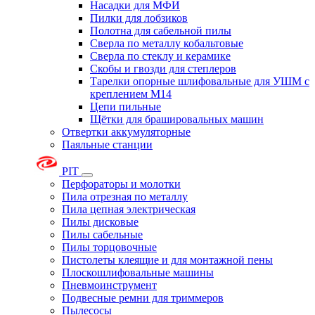
Насадки для МФИ
Пилки для лобзиков
Полотна для сабельной пилы
Сверла по металлу кобальтовые
Сверла по стеклу и керамике
Скобы и гвозди для степлеров
Тарелки опорные шлифовальные для УШМ с
креплением М14
Цепи пильные
Щётки для брашировальных машин
Отвертки аккумуляторные
Паяльные станции
PIT
Перфораторы и молотки
Пила отрезная по металлу
Пила цепная электрическая
Пилы дисковые
Пилы сабельные
Пилы торцовочные
Пистолеты клеящие и для монтажной пены
Плоскошлифовальные машины
Пневмоинструмент
Подвесные ремни для триммеров
Пылесосы