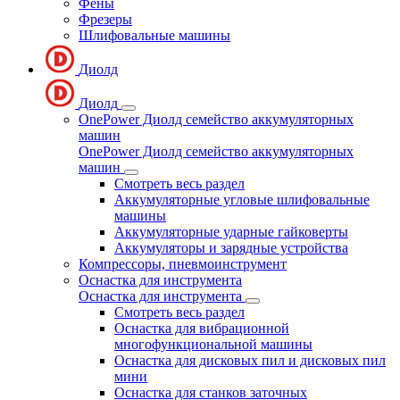
Фены
Фрезеры
Шлифовальные машины
Диолд
Диолд
OnePower Диолд семейство аккумуляторных
машин
OnePower Диолд семейство аккумуляторных
машин
Смотреть весь раздел
Аккумуляторные угловые шлифовальные
машины
Аккумуляторные ударные гайковерты
Аккумуляторы и зарядные устройства
Компрессоры, пневмоинструмент
Оснастка для инструмента
Оснастка для инструмента
Смотреть весь раздел
Оснастка для вибрационной
многофункциональной машины
Оснастка для дисковых пил и дисковых пил
мини
Оснастка для станков заточных