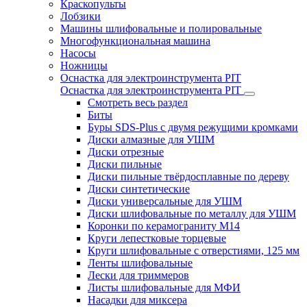
Краскопульты
Лобзики
Машины шлифовальные и полировальные
Многофункциональная машина
Насосы
Ножницы
Оснастка для электроинструмента PIT
Оснастка для электроинструмента PIT
Смотреть весь раздел
Биты
Буры SDS-Plus c двумя режущими кромками
Диски алмазные для УШМ
Диски отрезные
Диски пильные
Диски пильные твёрдосплавные по дереву
Диски синтетические
Диски универсальные для УШМ
Диски шлифовальные по металлу для УШМ
Коронки по керамограниту M14
Круги лепестковые торцевые
Круги шлифовальные с отверстиями, 125 мм
Ленты шлифовальные
Лески для триммеров
Листы шлифовальные для МФИ
Насадки для миксера