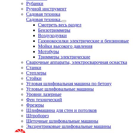
Рубанки
Ручной инструмент
Садовая техника
Садовая техника
Смотреть весь раздел
Бензотриммеры
Воздуходувки
Газонокосилки электрические и бензиновые
Мойки высокого давления
Мотобуры
Триммеры электрические
Сварочные аппараты, электросварочная оснастка
Станки
Степлеры
Стойки
Угловая шлифовальная машина по бетону
Угловые шлифовальные машины
Уровни лазерные
Фен технический
Фрезеры
Шлифмашина для стен и потолков
Штроборез
Щеточные шлифовальные машины
Эксцентриковые шлифовальные машины