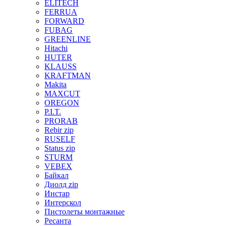
ELITECH
FERRUA
FORWARD
FUBAG
GREENLINE
Hitachi
HUTER
KLAUSS
KRAFTMAN
Makita
MAXCUT
OREGON
P.I.T.
PRORAB
Rebir zip
RUSELF
Status zip
STURM
VEBEX
Байкал
Диолд zip
Инстар
Интерскол
Пистолеты монтажные
Ресанта