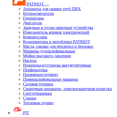
PATRIOT
Аппараты для сварки труб ПВХ
Бетоносмесители
Генераторы
Двигатели
Зарядные и пуско-зарядные устройства
Измельчитель кормов электрический
Компрессоры
Культиваторы и мотоблоки PATRIOT
Масла, смазки для бензопил и бензокос
Машины углошлифовальные
Мойки высокого давления
Насосы
Ножницы-кусторезы аккумуляторные
Перфораторы
Пневмоинструмент
Прямошлифовальные машины
Садовая техника
Сварочные аппараты, электросварочная оснастка
Снегоуборщики
Станки
Тепловые пушки
PIT