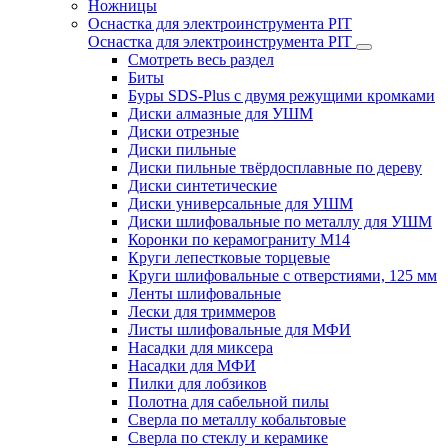
Ножницы
Оснастка для электроинструмента PIT
Оснастка для электроинструмента PIT
Смотреть весь раздел
Биты
Буры SDS-Plus c двумя режущими кромками
Диски алмазные для УШМ
Диски отрезные
Диски пильные
Диски пильные твёрдосплавные по дереву
Диски синтетические
Диски универсальные для УШМ
Диски шлифовальные по металлу для УШМ
Коронки по керамограниту M14
Круги лепестковые торцевые
Круги шлифовальные с отверстиями, 125 мм
Ленты шлифовальные
Лески для триммеров
Листы шлифовальные для МФИ
Насадки для миксера
Насадки для МФИ
Пилки для лобзиков
Полотна для сабельной пилы
Сверла по металлу кобальтовые
Сверла по стеклу и керамике