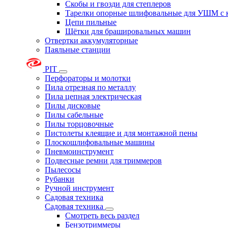
Скобы и гвозди для степлеров
Тарелки опорные шлифовальные для УШМ с 
Цепи пильные
Щётки для брашировальных машин
Отвертки аккумуляторные
Паяльные станции
PIT
Перфораторы и молотки
Пила отрезная по металлу
Пила цепная электрическая
Пилы дисковые
Пилы сабельные
Пилы торцовочные
Пистолеты клеящие и для монтажной пены
Плоскошлифовальные машины
Пневмоинструмент
Подвесные ремни для триммеров
Пылесосы
Рубанки
Ручной инструмент
Садовая техника
Садовая техника
Смотреть весь раздел
Бензотриммеры