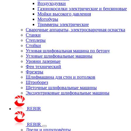
Воздуходувки
Газонокосилки электрические и бензиновые
Мойки высокого давления
Мотобуры
Триммеры электрические
Сварочные аппараты, электросварочная оснастка
Станки
Степлеры
Стойки
Угловая шлифовальная машина по бетону
Угловые шлифовальные машины
Уровни лазерные
Фен технический
Фрезеры
Шлифмашина для стен и потолков
Штроборез
Щеточные шлифовальные машины
Эксцентриковые шлифовальные машины
REBIR
REBIR
Дрели и шуруповёрты