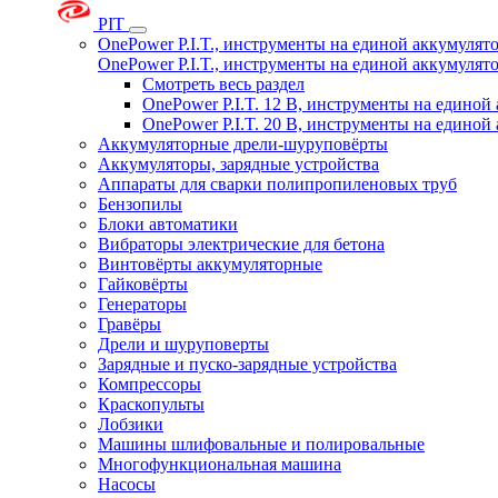
PIT
OnePower P.I.T., инструменты на единой аккумуля
OnePower P.I.T., инструменты на единой аккумуля
Смотреть весь раздел
OnePower P.I.T. 12 В, инструменты на едино
OnePower P.I.T. 20 В, инструменты на едино
Аккумуляторные дрели-шуруповёрты
Аккумуляторы, зарядные устройства
Аппараты для сварки полипропиленовых труб
Бензопилы
Блоки автоматики
Вибраторы электрические для бетона
Винтовёрты аккумуляторные
Гайковёрты
Генераторы
Гравёры
Дрели и шуруповерты
Зарядные и пуско-зарядные устройства
Компрессоры
Краскопульты
Лобзики
Машины шлифовальные и полировальные
Многофункциональная машина
Насосы