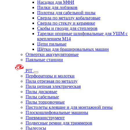
Насадки для МФИ
Пилки для лобзиков
Полотна для сабельной пилы
Сверла по металлу кобальтовые
Сверла по стеклу и керамике
Скобы и гвозди для степлеров
Тарелки опорные шлифовальные для УШМ с
креплением М14
Цепи пильные
Щётки для брашировальных машин
Отвертки аккумуляторные
Паяльные станции
PIT
Перфораторы и молотки
Пила отрезная по металлу
Пила цепная электрическая
Пилы дисковые
Пилы сабельные
Пилы торцовочные
Пистолеты клеящие и для монтажной пены
Плоскошлифовальные машины
Пневмоинструмент
Подвесные ремни для триммеров
Пылесосы