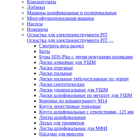
Краскопульты
Лобзики
Машины шлифовальные и полировальные
Многофункциональная машина
Насосы
Ножницы
Оснастка для электроинструмента PIT
Оснастка для электроинструмента PIT
Смотреть весь раздел
Биты
Буры SDS-Plus c двумя режущими кромками
Диски алмазные для УШМ
Диски отрезные
Диски пильные
Диски пильные твёрдосплавные по дереву
Диски синтетические
Диски универсальные для УШМ
Диски шлифовальные по металлу для УШМ
Коронки по керамограниту M14
Круги лепестковые торцевые
Круги шлифовальные с отверстиями, 125 мм
Ленты шлифовальные
Лески для триммеров
Листы шлифовальные для МФИ
Насадки для миксера