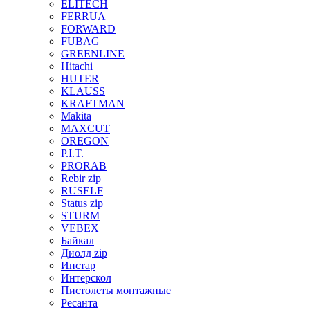
ELITECH
FERRUA
FORWARD
FUBAG
GREENLINE
Hitachi
HUTER
KLAUSS
KRAFTMAN
Makita
MAXCUT
OREGON
P.I.T.
PRORAB
Rebir zip
RUSELF
Status zip
STURM
VEBEX
Байкал
Диолд zip
Инстар
Интерскол
Пистолеты монтажные
Ресанта