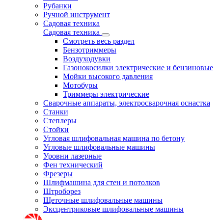
Рубанки
Ручной инструмент
Садовая техника
Садовая техника
Смотреть весь раздел
Бензотриммеры
Воздуходувки
Газонокосилки электрические и бензиновые
Мойки высокого давления
Мотобуры
Триммеры электрические
Сварочные аппараты, электросварочная оснастка
Станки
Степлеры
Стойки
Угловая шлифовальная машина по бетону
Угловые шлифовальные машины
Уровни лазерные
Фен технический
Фрезеры
Шлифмашина для стен и потолков
Штроборез
Щеточные шлифовальные машины
Эксцентриковые шлифовальные машины