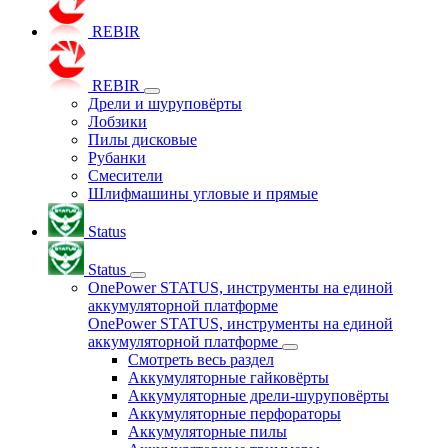
REBIR
REBIR
Дрели и шуруповёрты
Лобзики
Пилы дисковые
Рубанки
Смесители
Шлифмашины угловые и прямые
Status
Status
OnePower STATUS, инструменты на единой
аккумуляторной платформе
OnePower STATUS, инструменты на единой
аккумуляторной платформе
Смотреть весь раздел
Аккумуляторные гайковёрты
Аккумуляторные дрели-шуруповёрты
Аккумуляторные перфораторы
Аккумуляторные пилы