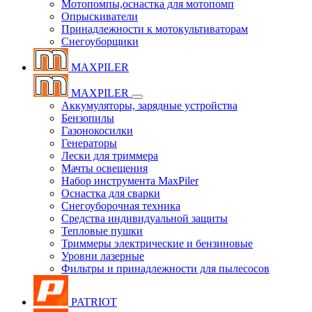
Мотопомпы,оснастка для мотопомп
Опрыскиватели
Принадлежности к мотокультиваторам
Снегоуборщики
MAXPILER
MAXPILER
Аккумуляторы, зарядные устройства
Бензопилы
Газонокосилки
Генераторы
Лески для триммера
Мачты освещения
Набор инструмента MaxPiler
Оснастка для сварки
Снегоуборочная техника
Средства индивидуальной защиты
Тепловые пушки
Триммеры электрические и бензиновые
Уровни лазерные
Фильтры и принадлежности для пылесосов
PATRIOT