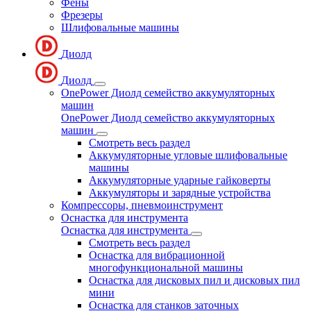
Фены
Фрезеры
Шлифовальные машины
Диолд
Диолд
OnePower Диолд семейство аккумуляторных
машин
OnePower Диолд семейство аккумуляторных
машин
Смотреть весь раздел
Аккумуляторные угловые шлифовальные
машины
Аккумуляторные ударные гайковерты
Аккумуляторы и зарядные устройства
Компрессоры, пневмоинструмент
Оснастка для инструмента
Оснастка для инструмента
Смотреть весь раздел
Оснастка для вибрационной
многофункциональной машины
Оснастка для дисковых пил и дисковых пил
мини
Оснастка для станков заточных