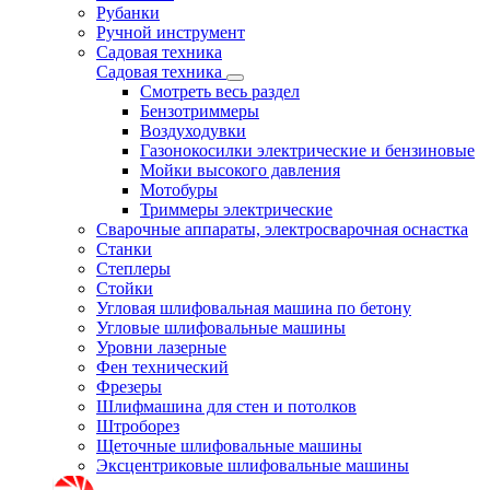
Рубанки
Ручной инструмент
Садовая техника
Садовая техника
Смотреть весь раздел
Бензотриммеры
Воздуходувки
Газонокосилки электрические и бензиновые
Мойки высокого давления
Мотобуры
Триммеры электрические
Сварочные аппараты, электросварочная оснастка
Станки
Степлеры
Стойки
Угловая шлифовальная машина по бетону
Угловые шлифовальные машины
Уровни лазерные
Фен технический
Фрезеры
Шлифмашина для стен и потолков
Штроборез
Щеточные шлифовальные машины
Эксцентриковые шлифовальные машины