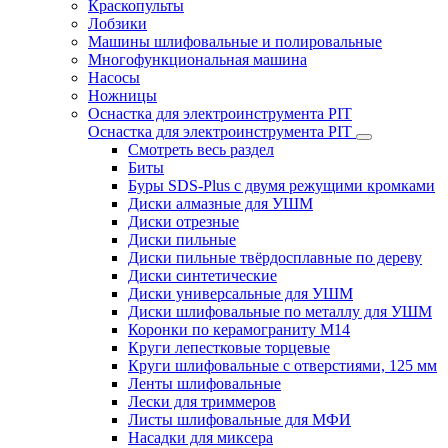
Краскопульты
Лобзики
Машины шлифовальные и полировальные
Многофункциональная машина
Насосы
Ножницы
Оснастка для электроинструмента PIT
Оснастка для электроинструмента PIT
Смотреть весь раздел
Биты
Буры SDS-Plus c двумя режущими кромками
Диски алмазные для УШМ
Диски отрезные
Диски пильные
Диски пильные твёрдосплавные по дереву
Диски синтетические
Диски универсальные для УШМ
Диски шлифовальные по металлу для УШМ
Коронки по керамограниту M14
Круги лепестковые торцевые
Круги шлифовальные с отверстиями, 125 мм
Ленты шлифовальные
Лески для триммеров
Листы шлифовальные для МФИ
Насадки для миксера