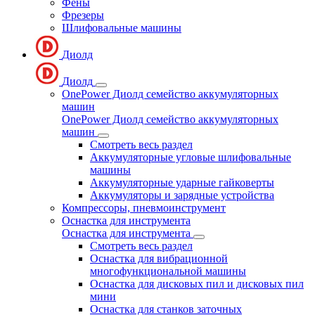
Фены
Фрезеры
Шлифовальные машины
Диолд
Диолд
OnePower Диолд семейство аккумуляторных
машин
OnePower Диолд семейство аккумуляторных
машин
Смотреть весь раздел
Аккумуляторные угловые шлифовальные
машины
Аккумуляторные ударные гайковерты
Аккумуляторы и зарядные устройства
Компрессоры, пневмоинструмент
Оснастка для инструмента
Оснастка для инструмента
Смотреть весь раздел
Оснастка для вибрационной
многофункциональной машины
Оснастка для дисковых пил и дисковых пил
мини
Оснастка для станков заточных