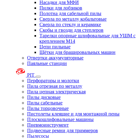
Насадки для МФИ
Пилки для лобзиков
Полотна для сабельной пилы
Сверла по металлу кобальтовые
Сверла по стеклу и керамике
Скобы и гвозди для степлеров
Тарелки опорные шлифовальные для УШМ с
креплением М14
Цепи пильные
Щётки для брашировальных машин
Отвертки аккумуляторные
Паяльные станции
PIT
Перфораторы и молотки
Пила отрезная по металлу
Пила цепная электрическая
Пилы дисковые
Пилы сабельные
Пилы торцовочные
Пистолеты клеящие и для монтажной пены
Плоскошлифовальные машины
Пневмоинструмент
Подвесные ремни для триммеров
Пылесосы