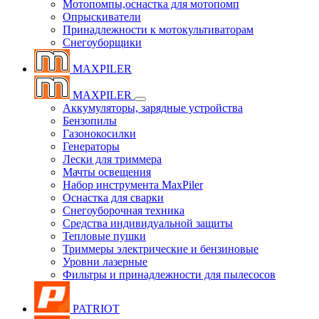
Мотопомпы,оснастка для мотопомп
Опрыскиватели
Принадлежности к мотокультиваторам
Снегоуборщики
MAXPILER
MAXPILER
Аккумуляторы, зарядные устройства
Бензопилы
Газонокосилки
Генераторы
Лески для триммера
Мачты освещения
Набор инструмента MaxPiler
Оснастка для сварки
Снегоуборочная техника
Средства индивидуальной защиты
Тепловые пушки
Триммеры электрические и бензиновые
Уровни лазерные
Фильтры и принадлежности для пылесосов
PATRIOT