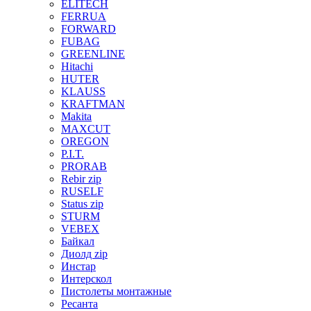
ELITECH
FERRUA
FORWARD
FUBAG
GREENLINE
Hitachi
HUTER
KLAUSS
KRAFTMAN
Makita
MAXCUT
OREGON
P.I.T.
PRORAB
Rebir zip
RUSELF
Status zip
STURM
VEBEX
Байкал
Диолд zip
Инстар
Интерскол
Пистолеты монтажные
Ресанта