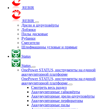
REBIR
REBIR
Дрели и шуруповёрты
Лобзики
Пилы дисковые
Рубанки
Смесители
Шлифмашины угловые и прямые
Status
Status
OnePower STATUS, инструменты на единой
аккумуляторной платформе
OnePower STATUS, инструменты на единой
аккумуляторной платформе
Смотреть весь раздел
Аккумуляторные гайковёрты
Аккумуляторные дрели-шуруповёрты
Аккумуляторные перфораторы
Аккумуляторные пилы