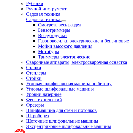
Рубанки
Ручной инструмент
Садовая техника
Садовая техника
Смотреть весь раздел
Бензотриммеры
Воздуходувки
Газонокосилки электрические и бензиновые
Мойки высокого давления
Мотобуры
Триммеры электрические
Сварочные аппараты, электросварочная оснастка
Станки
Степлеры
Стойки
Угловая шлифовальная машина по бетону
Угловые шлифовальные машины
Уровни лазерные
Фен технический
Фрезеры
Шлифмашина для стен и потолков
Штроборез
Щеточные шлифовальные машины
Эксцентриковые шлифовальные машины