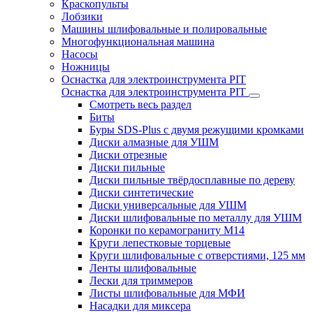
Краскопульты
Лобзики
Машины шлифовальные и полировальные
Многофункциональная машина
Насосы
Ножницы
Оснастка для электроинструмента PIT
Оснастка для электроинструмента PIT
Смотреть весь раздел
Биты
Буры SDS-Plus c двумя режущими кромками
Диски алмазные для УШМ
Диски отрезные
Диски пильные
Диски пильные твёрдосплавные по дереву
Диски синтетические
Диски универсальные для УШМ
Диски шлифовальные по металлу для УШМ
Коронки по керамограниту M14
Круги лепестковые торцевые
Круги шлифовальные с отверстиями, 125 мм
Ленты шлифовальные
Лески для триммеров
Листы шлифовальные для МФИ
Насадки для миксера