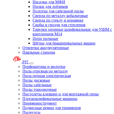
Насадки для МФИ
Пилки для лобзиков
Полотна для сабельной пилы
Сверла по металлу кобальтовые
Сверла по стеклу и керамике
Скобы и гвозди для степлеров
Тарелки опорные шлифовальные для УШМ с
креплением М14
Цепи пильные
Щётки для брашировальных машин
Отвертки аккумуляторные
Паяльные станции
PIT
Перфораторы и молотки
Пила отрезная по металлу
Пила цепная электрическая
Пилы дисковые
Пилы сабельные
Пилы торцовочные
Пистолеты клеящие и для монтажной пены
Плоскошлифовальные машины
Пневмоинструмент
Подвесные ремни для триммеров
Пылесосы