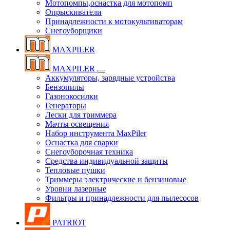
Мотопомпы,оснастка для мотопомп
Опрыскиватели
Принадлежности к мотокультиваторам
Снегоуборщики
MAXPILER
MAXPILER
Аккумуляторы, зарядные устройства
Бензопилы
Газонокосилки
Генераторы
Лески для триммера
Мачты освещения
Набор инструмента MaxPiler
Оснастка для сварки
Снегоуборочная техника
Средства индивидуальной защиты
Тепловые пушки
Триммеры электрические и бензиновые
Уровни лазерные
Фильтры и принадлежности для пылесосов
PATRIOT