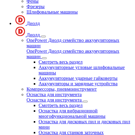
Фены
Фрезеры
Шлифовальные машины
Диолд
Диолд
OnePower Диолд семейство аккумуляторных
машин
OnePower Диолд семейство аккумуляторных
машин
Смотреть весь раздел
Аккумуляторные угловые шлифовальные
машины
Аккумуляторные ударные гайковерты
Аккумуляторы и зарядные устройства
Компрессоры, пневмоинструмент
Оснастка для инструмента
Оснастка для инструмента
Смотреть весь раздел
Оснастка для вибрационной
многофункциональной машины
Оснастка для дисковых пил и дисковых пил
мини
Оснастка для станков заточных