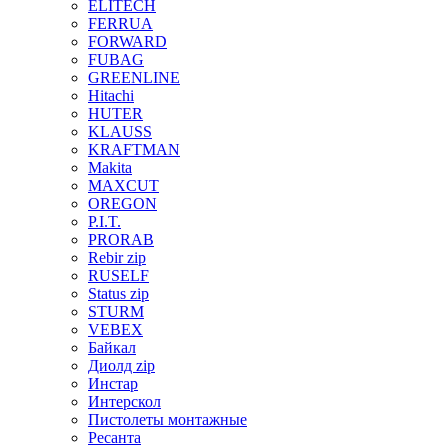
ELITECH
FERRUA
FORWARD
FUBAG
GREENLINE
Hitachi
HUTER
KLAUSS
KRAFTMAN
Makita
MAXCUT
OREGON
P.I.T.
PRORAB
Rebir zip
RUSELF
Status zip
STURM
VEBEX
Байкал
Диолд zip
Инстар
Интерскол
Пистолеты монтажные
Ресанта