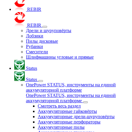
REBIR
REBIR
Дрели и шуруповёрты
Лобзики
Пилы дисковые
Рубанки
Смесители
Шлифмашины угловые и прямые
Status
Status
OnePower STATUS, инструменты на единой
аккумуляторной платформе
OnePower STATUS, инструменты на единой
аккумуляторной платформе
Смотреть весь раздел
Аккумуляторные гайковёрты
Аккумуляторные дрели-шуруповёрты
Аккумуляторные перфораторы
Аккумуляторные пилы