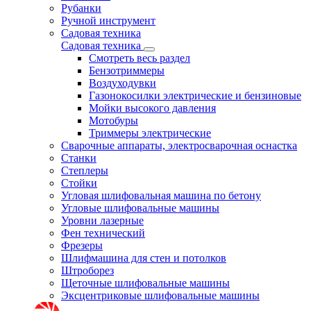
Рубанки
Ручной инструмент
Садовая техника
Садовая техника
Смотреть весь раздел
Бензотриммеры
Воздуходувки
Газонокосилки электрические и бензиновые
Мойки высокого давления
Мотобуры
Триммеры электрические
Сварочные аппараты, электросварочная оснастка
Станки
Степлеры
Стойки
Угловая шлифовальная машина по бетону
Угловые шлифовальные машины
Уровни лазерные
Фен технический
Фрезеры
Шлифмашина для стен и потолков
Штроборез
Щеточные шлифовальные машины
Эксцентриковые шлифовальные машины