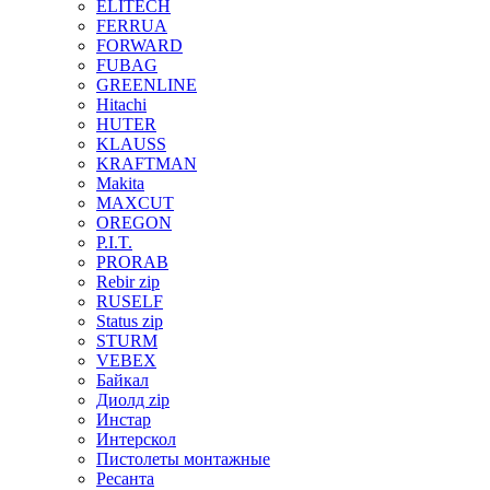
ELITECH
FERRUA
FORWARD
FUBAG
GREENLINE
Hitachi
HUTER
KLAUSS
KRAFTMAN
Makita
MAXCUT
OREGON
P.I.T.
PRORAB
Rebir zip
RUSELF
Status zip
STURM
VEBEX
Байкал
Диолд zip
Инстар
Интерскол
Пистолеты монтажные
Ресанта