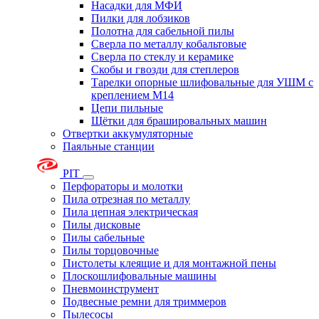
Насадки для МФИ
Пилки для лобзиков
Полотна для сабельной пилы
Сверла по металлу кобальтовые
Сверла по стеклу и керамике
Скобы и гвозди для степлеров
Тарелки опорные шлифовальные для УШМ с
креплением М14
Цепи пильные
Щётки для брашировальных машин
Отвертки аккумуляторные
Паяльные станции
PIT
Перфораторы и молотки
Пила отрезная по металлу
Пила цепная электрическая
Пилы дисковые
Пилы сабельные
Пилы торцовочные
Пистолеты клеящие и для монтажной пены
Плоскошлифовальные машины
Пневмоинструмент
Подвесные ремни для триммеров
Пылесосы