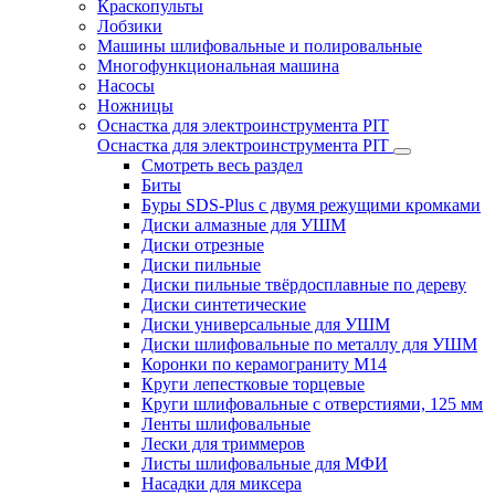
Краскопульты
Лобзики
Машины шлифовальные и полировальные
Многофункциональная машина
Насосы
Ножницы
Оснастка для электроинструмента PIT
Оснастка для электроинструмента PIT
Смотреть весь раздел
Биты
Буры SDS-Plus c двумя режущими кромками
Диски алмазные для УШМ
Диски отрезные
Диски пильные
Диски пильные твёрдосплавные по дереву
Диски синтетические
Диски универсальные для УШМ
Диски шлифовальные по металлу для УШМ
Коронки по керамограниту M14
Круги лепестковые торцевые
Круги шлифовальные с отверстиями, 125 мм
Ленты шлифовальные
Лески для триммеров
Листы шлифовальные для МФИ
Насадки для миксера