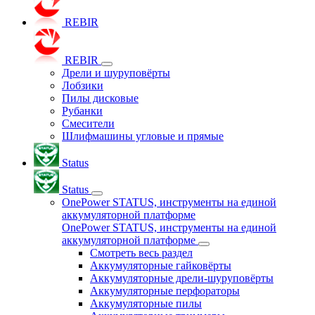
REBIR
REBIR
Дрели и шуруповёрты
Лобзики
Пилы дисковые
Рубанки
Смесители
Шлифмашины угловые и прямые
Status
Status
OnePower STATUS, инструменты на единой
аккумуляторной платформе
OnePower STATUS, инструменты на единой
аккумуляторной платформе
Смотреть весь раздел
Аккумуляторные гайковёрты
Аккумуляторные дрели-шуруповёрты
Аккумуляторные перфораторы
Аккумуляторные пилы