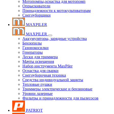
Мотопомпы,оснастка для мотопомп
Опрыскиватели
Принадлежности к мотокультиваторам
Снегоуборщики
MAXPILER
MAXPILER
Аккумуляторы, зарядные устройства
Бензопилы
Газонокосилки
Генераторы
Лески для триммера
Мачты освещения
Набор инструмента MaxPiler
Оснастка для сварки
Снегоуборочная техника
Средства индивидуальной защиты
Тепловые пушки
Триммеры электрические и бензиновые
Уровни лазерные
Фильтры и принадлежности для пылесосов
PATRIOT