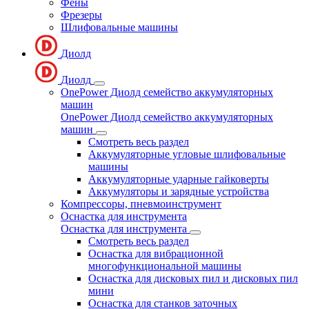
Фены
Фрезеры
Шлифовальные машины
Диолд
Диолд
OnePower Диолд семейство аккумуляторных
машин
OnePower Диолд семейство аккумуляторных
машин
Смотреть весь раздел
Аккумуляторные угловые шлифовальные
машины
Аккумуляторные ударные гайковерты
Аккумуляторы и зарядные устройства
Компрессоры, пневмоинструмент
Оснастка для инструмента
Оснастка для инструмента
Смотреть весь раздел
Оснастка для вибрационной
многофункциональной машины
Оснастка для дисковых пил и дисковых пил
мини
Оснастка для станков заточных