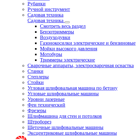
Рубанки
Ручной инструмент
Садовая техника
Садовая техника
Смотреть весь раздел
Бензотриммеры
Воздуходувки
Газонокосилки электрические и бензиновые
Мойки высокого давления
Мотобуры
Триммеры электрические
Сварочные аппараты, электросварочная оснастка
Станки
Степлеры
Стойки
Угловая шлифовальная машина по бетону
Угловые шлифовальные машины
Уровни лазерные
Фен технический
Фрезеры
Шлифмашина для стен и потолков
Штроборез
Щеточные шлифовальные машины
Эксцентриковые шлифовальные машины