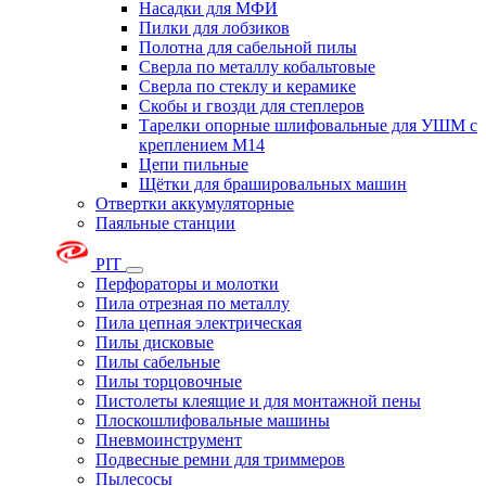
Насадки для МФИ
Пилки для лобзиков
Полотна для сабельной пилы
Сверла по металлу кобальтовые
Сверла по стеклу и керамике
Скобы и гвозди для степлеров
Тарелки опорные шлифовальные для УШМ с
креплением М14
Цепи пильные
Щётки для брашировальных машин
Отвертки аккумуляторные
Паяльные станции
PIT
Перфораторы и молотки
Пила отрезная по металлу
Пила цепная электрическая
Пилы дисковые
Пилы сабельные
Пилы торцовочные
Пистолеты клеящие и для монтажной пены
Плоскошлифовальные машины
Пневмоинструмент
Подвесные ремни для триммеров
Пылесосы