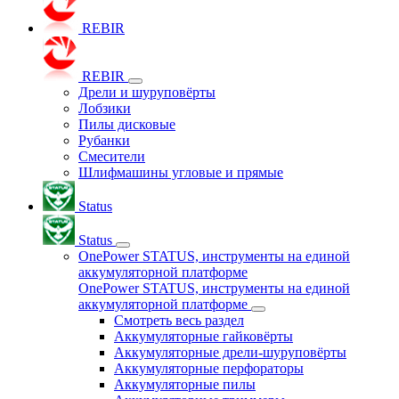
REBIR
REBIR
Дрели и шуруповёрты
Лобзики
Пилы дисковые
Рубанки
Смесители
Шлифмашины угловые и прямые
Status
Status
OnePower STATUS, инструменты на единой
аккумуляторной платформе
OnePower STATUS, инструменты на единой
аккумуляторной платформе
Смотреть весь раздел
Аккумуляторные гайковёрты
Аккумуляторные дрели-шуруповёрты
Аккумуляторные перфораторы
Аккумуляторные пилы