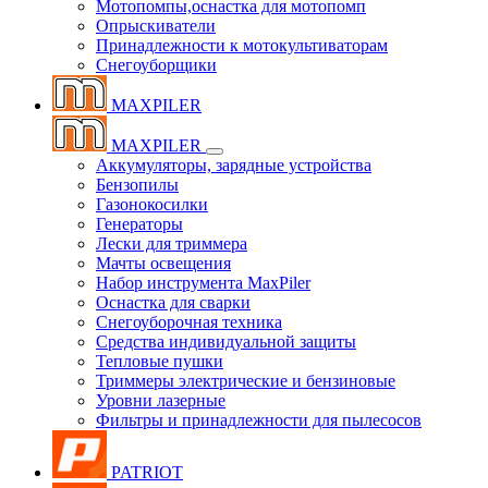
Мотопомпы,оснастка для мотопомп
Опрыскиватели
Принадлежности к мотокультиваторам
Снегоуборщики
MAXPILER
MAXPILER
Аккумуляторы, зарядные устройства
Бензопилы
Газонокосилки
Генераторы
Лески для триммера
Мачты освещения
Набор инструмента MaxPiler
Оснастка для сварки
Снегоуборочная техника
Средства индивидуальной защиты
Тепловые пушки
Триммеры электрические и бензиновые
Уровни лазерные
Фильтры и принадлежности для пылесосов
PATRIOT