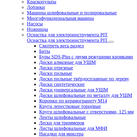
Краскопульты
Лобзики
Машины шлифовальные и полировальные
Многофункциональная машина
Насосы
Ножницы
Оснастка для электроинструмента PIT
Оснастка для электроинструмента PIT
Смотреть весь раздел
Биты
Буры SDS-Plus c двумя режущими кромками
Диски алмазные для УШМ
Диски отрезные
Диски пильные
Диски пильные твёрдосплавные по дереву
Диски синтетические
Диски универсальные для УШМ
Диски шлифовальные по металлу для УШМ
Коронки по керамограниту M14
Круги лепестковые торцевые
Круги шлифовальные с отверстиями, 125 мм
Ленты шлифовальные
Лески для триммеров
Листы шлифовальные для МФИ
Насадки для миксера