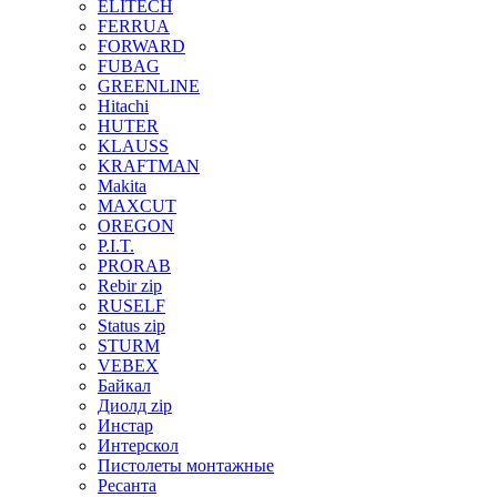
ELITECH
FERRUA
FORWARD
FUBAG
GREENLINE
Hitachi
HUTER
KLAUSS
KRAFTMAN
Makita
MAXCUT
OREGON
P.I.T.
PRORAB
Rebir zip
RUSELF
Status zip
STURM
VEBEX
Байкал
Диолд zip
Инстар
Интерскол
Пистолеты монтажные
Ресанта