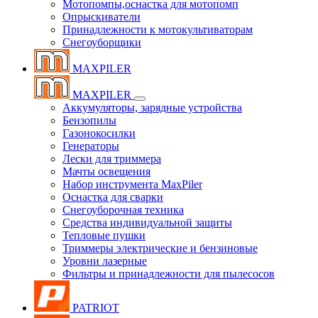
Мотопомпы,оснастка для мотопомп
Опрыскиватели
Принадлежности к мотокультиваторам
Снегоуборщики
MAXPILER
MAXPILER
Аккумуляторы, зарядные устройства
Бензопилы
Газонокосилки
Генераторы
Лески для триммера
Мачты освещения
Набор инструмента MaxPiler
Оснастка для сварки
Снегоуборочная техника
Средства индивидуальной защиты
Тепловые пушки
Триммеры электрические и бензиновые
Уровни лазерные
Фильтры и принадлежности для пылесосов
PATRIOT