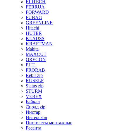
ELITECH
FERRUA
FORWARD
FUBAG
GREENLINE
Hitachi
HUTER
KLAUSS
KRAFTMAN
Makita
MAXCUT
OREGON
P.I.T.
PRORAB
Rebir zip
RUSELF
Status zip
STURM
VEBEX
Байкал
Диолд zip
Инстар
Интерскол
Пистолеты монтажные
Ресанта