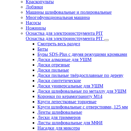
Краскопульты
Лобзики
Машины шлифовальные и полировальные
Многофункциональная машина
Насосы
Ножницы
Оснастка для электроинструмента PIT
Оснастка для электроинструмента PIT
Смотреть весь раздел
Биты
Буры SDS-Plus c двумя режущими кромками
Диски алмазные для УШМ
Диски отрезные
Диски пильные
Диски пильные твёрдосплавные по дереву
Диски синтетические
Диски универсальные для УШМ
Диски шлифовальные по металлу для УШМ
Коронки по керамограниту M14
Круги лепестковые торцевые
Круги шлифовальные с отверстиями, 125 мм
Ленты шлифовальные
Лески для триммеров
Листы шлифовальные для МФИ
Насадки для миксера