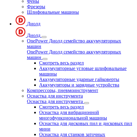
Фены
Фрезеры
Шлифовальные машины
Диолд
Диолд
OnePower Диолд семейство аккумуляторных
машин
OnePower Диолд семейство аккумуляторных
машин
Смотреть весь раздел
Аккумуляторные угловые шлифовальные
машины
Аккумуляторные ударные гайковерты
Аккумуляторы и зарядные устройства
Компрессоры, пневмоинструмент
Оснастка для инструмента
Оснастка для инструмента
Смотреть весь раздел
Оснастка для вибрационной
многофункциональной машины
Оснастка для дисковых пил и дисковых пил
мини
Оснастка для станков заточных