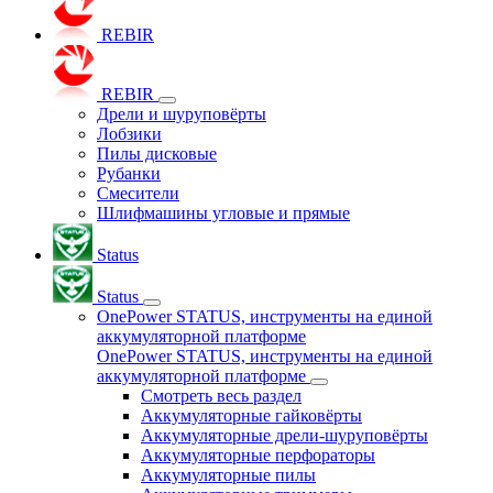
REBIR
REBIR
Дрели и шуруповёрты
Лобзики
Пилы дисковые
Рубанки
Смесители
Шлифмашины угловые и прямые
Status
Status
OnePower STATUS, инструменты на единой
аккумуляторной платформе
OnePower STATUS, инструменты на единой
аккумуляторной платформе
Смотреть весь раздел
Аккумуляторные гайковёрты
Аккумуляторные дрели-шуруповёрты
Аккумуляторные перфораторы
Аккумуляторные пилы