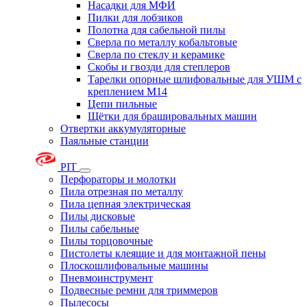
Насадки для МФИ
Пилки для лобзиков
Полотна для сабельной пилы
Сверла по металлу кобальтовые
Сверла по стеклу и керамике
Скобы и гвозди для степлеров
Тарелки опорные шлифовальные для УШМ с
креплением М14
Цепи пильные
Щётки для брашировальных машин
Отвертки аккумуляторные
Паяльные станции
PIT
Перфораторы и молотки
Пила отрезная по металлу
Пила цепная электрическая
Пилы дисковые
Пилы сабельные
Пилы торцовочные
Пистолеты клеящие и для монтажной пены
Плоскошлифовальные машины
Пневмоинструмент
Подвесные ремни для триммеров
Пылесосы