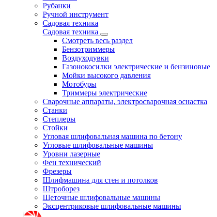
Рубанки
Ручной инструмент
Садовая техника
Садовая техника
Смотреть весь раздел
Бензотриммеры
Воздуходувки
Газонокосилки электрические и бензиновые
Мойки высокого давления
Мотобуры
Триммеры электрические
Сварочные аппараты, электросварочная оснастка
Станки
Степлеры
Стойки
Угловая шлифовальная машина по бетону
Угловые шлифовальные машины
Уровни лазерные
Фен технический
Фрезеры
Шлифмашина для стен и потолков
Штроборез
Щеточные шлифовальные машины
Эксцентриковые шлифовальные машины