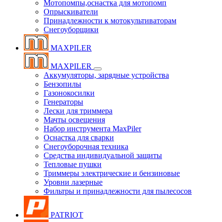
Мотопомпы,оснастка для мотопомп
Опрыскиватели
Принадлежности к мотокультиваторам
Снегоуборщики
MAXPILER
MAXPILER
Аккумуляторы, зарядные устройства
Бензопилы
Газонокосилки
Генераторы
Лески для триммера
Мачты освещения
Набор инструмента MaxPiler
Оснастка для сварки
Снегоуборочная техника
Средства индивидуальной защиты
Тепловые пушки
Триммеры электрические и бензиновые
Уровни лазерные
Фильтры и принадлежности для пылесосов
PATRIOT