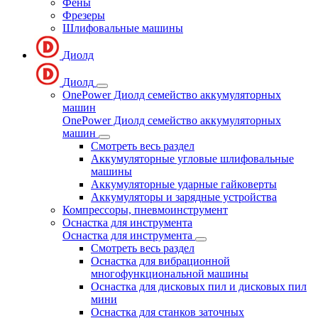
Фены
Фрезеры
Шлифовальные машины
Диолд
Диолд
OnePower Диолд семейство аккумуляторных
машин
OnePower Диолд семейство аккумуляторных
машин
Смотреть весь раздел
Аккумуляторные угловые шлифовальные
машины
Аккумуляторные ударные гайковерты
Аккумуляторы и зарядные устройства
Компрессоры, пневмоинструмент
Оснастка для инструмента
Оснастка для инструмента
Смотреть весь раздел
Оснастка для вибрационной
многофункциональной машины
Оснастка для дисковых пил и дисковых пил
мини
Оснастка для станков заточных