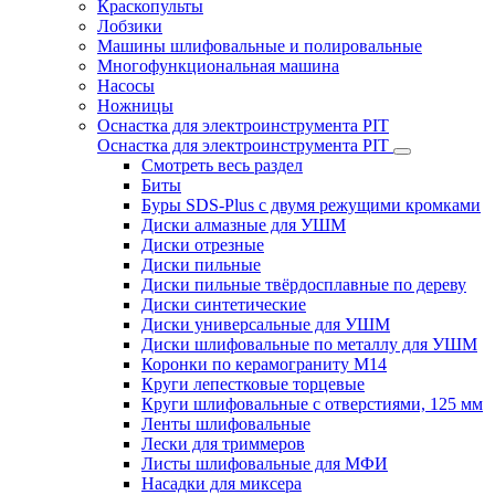
Краскопульты
Лобзики
Машины шлифовальные и полировальные
Многофункциональная машина
Насосы
Ножницы
Оснастка для электроинструмента PIT
Оснастка для электроинструмента PIT
Смотреть весь раздел
Биты
Буры SDS-Plus c двумя режущими кромками
Диски алмазные для УШМ
Диски отрезные
Диски пильные
Диски пильные твёрдосплавные по дереву
Диски синтетические
Диски универсальные для УШМ
Диски шлифовальные по металлу для УШМ
Коронки по керамограниту M14
Круги лепестковые торцевые
Круги шлифовальные с отверстиями, 125 мм
Ленты шлифовальные
Лески для триммеров
Листы шлифовальные для МФИ
Насадки для миксера