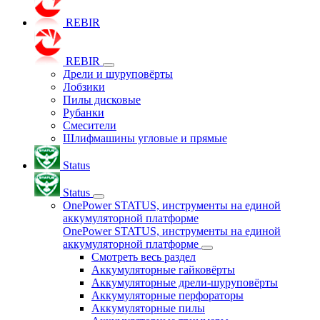
REBIR
REBIR
Дрели и шуруповёрты
Лобзики
Пилы дисковые
Рубанки
Смесители
Шлифмашины угловые и прямые
Status
Status
OnePower STATUS, инструменты на единой
аккумуляторной платформе
OnePower STATUS, инструменты на единой
аккумуляторной платформе
Смотреть весь раздел
Аккумуляторные гайковёрты
Аккумуляторные дрели-шуруповёрты
Аккумуляторные перфораторы
Аккумуляторные пилы