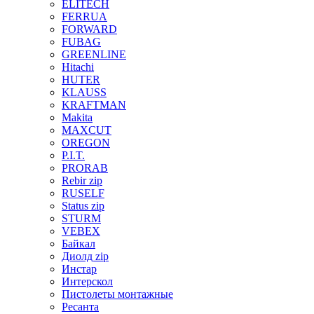
ELITECH
FERRUA
FORWARD
FUBAG
GREENLINE
Hitachi
HUTER
KLAUSS
KRAFTMAN
Makita
MAXCUT
OREGON
P.I.T.
PRORAB
Rebir zip
RUSELF
Status zip
STURM
VEBEX
Байкал
Диолд zip
Инстар
Интерскол
Пистолеты монтажные
Ресанта