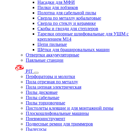
Насадки для МФИ
Пилки для лобзиков
Полотна для сабельной пилы
Сверла по металлу кобальтовые
Сверла по стеклу и керамике
Скобы и гвозди для степлеров
Тарелки опорные шлифовальные для УШМ с
креплением М14
Цепи пильные
Щётки для брашировальных машин
Отвертки аккумуляторные
Паяльные станции
PIT
Перфораторы и молотки
Пила отрезная по металлу
Пила цепная электрическая
Пилы дисковые
Пилы сабельные
Пилы торцовочные
Пистолеты клеящие и для монтажной пены
Плоскошлифовальные машины
Пневмоинструмент
Подвесные ремни для триммеров
Пылесосы