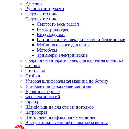
Рубанки
Ручной инструмент
Садовая техника
Садовая техника
Смотреть весь раздел
Бензотриммеры
Воздуходувки
Газонокосилки электрические и бензиновые
Мойки высокого давления
Мотобуры
Триммеры электрические
Сварочные аппараты, электросварочная оснастка
Станки
Степлеры
Стойки
Угловая шлифовальная машина по бетону
Угловые шлифовальные машины
Уровни лазерные
Фен технический
Фрезеры
Шлифмашина для стен и потолков
Штроборез
Щеточные шлифовальные машины
Эксцентриковые шлифовальные машины