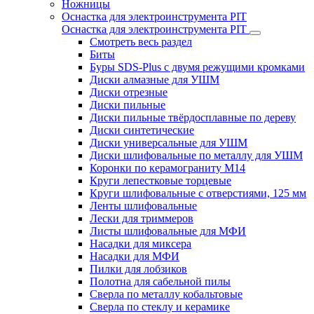
Ножницы
Оснастка для электроинструмента PIT
Оснастка для электроинструмента PIT
Смотреть весь раздел
Биты
Буры SDS-Plus c двумя режущими кромками
Диски алмазные для УШМ
Диски отрезные
Диски пильные
Диски пильные твёрдосплавные по дереву
Диски синтетические
Диски универсальные для УШМ
Диски шлифовальные по металлу для УШМ
Коронки по керамограниту M14
Круги лепестковые торцевые
Круги шлифовальные с отверстиями, 125 мм
Ленты шлифовальные
Лески для триммеров
Листы шлифовальные для МФИ
Насадки для миксера
Насадки для МФИ
Пилки для лобзиков
Полотна для сабельной пилы
Сверла по металлу кобальтовые
Сверла по стеклу и керамике