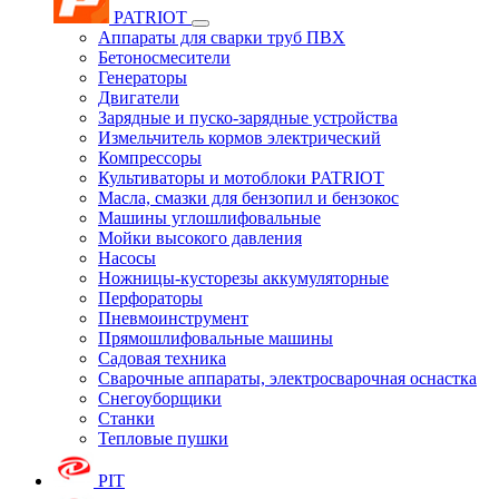
PATRIOT
Аппараты для сварки труб ПВХ
Бетоносмесители
Генераторы
Двигатели
Зарядные и пуско-зарядные устройства
Измельчитель кормов электрический
Компрессоры
Культиваторы и мотоблоки PATRIOT
Масла, смазки для бензопил и бензокос
Машины углошлифовальные
Мойки высокого давления
Насосы
Ножницы-кусторезы аккумуляторные
Перфораторы
Пневмоинструмент
Прямошлифовальные машины
Садовая техника
Сварочные аппараты, электросварочная оснастка
Снегоуборщики
Станки
Тепловые пушки
PIT