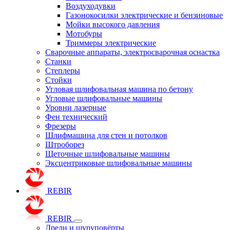
Воздуходувки
Газонокосилки электрические и бензиновые
Мойки высокого давления
Мотобуры
Триммеры электрические
Сварочные аппараты, электросварочная оснастка
Станки
Степлеры
Стойки
Угловая шлифовальная машина по бетону
Угловые шлифовальные машины
Уровни лазерные
Фен технический
Фрезеры
Шлифмашина для стен и потолков
Штроборез
Щеточные шлифовальные машины
Эксцентриковые шлифовальные машины
REBIR
REBIR
Дрели и шуруповёрты