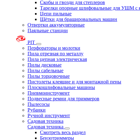
Скобы и гвозди для степлеров
Тарелки опорные шлифовальные для УШМ с 
Цепи пильные
Щётки для брашировальных машин
Отвертки аккумуляторные
Паяльные станции
PIT
Перфораторы и молотки
Пила отрезная по металлу
Пила цепная электрическая
Пилы дисковые
Пилы сабельные
Пилы торцовочные
Пистолеты клеящие и для монтажной пены
Плоскошлифовальные машины
Пневмоинструмент
Подвесные ремни для триммеров
Пылесосы
Рубанки
Ручной инструмент
Садовая техника
Садовая техника
Смотреть весь раздел
Бензотриммеры