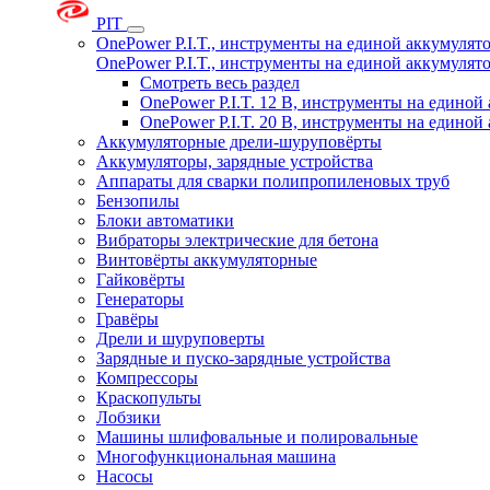
PIT
OnePower P.I.T., инструменты на единой аккумуля
OnePower P.I.T., инструменты на единой аккумуля
Смотреть весь раздел
OnePower P.I.T. 12 В, инструменты на едино
OnePower P.I.T. 20 В, инструменты на едино
Аккумуляторные дрели-шуруповёрты
Аккумуляторы, зарядные устройства
Аппараты для сварки полипропиленовых труб
Бензопилы
Блоки автоматики
Вибраторы электрические для бетона
Винтовёрты аккумуляторные
Гайковёрты
Генераторы
Гравёры
Дрели и шуруповерты
Зарядные и пуско-зарядные устройства
Компрессоры
Краскопульты
Лобзики
Машины шлифовальные и полировальные
Многофункциональная машина
Насосы