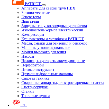
PATRIOT
Аппараты для сварки труб ПВХ
Бетоносмесители
Генераторы
Двигатели
Зарядные и пуско-зарядные устройства
Измельчитель кормов электрический
Компрессоры
Культиваторы и мотоблоки PATRIOT
Масла, смазки для бензопил и бензокос
Машины углошлифовальные
Мойки высокого давления
Насосы
Ножницы-кусторезы аккумуляторные
Перфораторы
Пневмоинструмент
Прямошлифовальные машины
Садовая техника
Сварочные аппараты, электросварочная оснастка
Снегоуборщики
Станки
Тепловые пушки
PIT