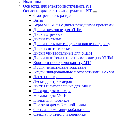
Ножницы
Оснастка для электроинструмента PIT
Оснастка для электроинструмента PIT
Смотреть весь раздел
Биты
Буры SDS-Plus c двумя режущими кромками
Диски алмазные для УШМ
Диски отрезные
Диски пильные
Диски пильные твёрдосплавные по дереву
Диски синтетические
Диски универсальные для УШМ
Диски шлифовальные по металлу для УШМ
Коронки по керамограниту M14
Круги лепестковые торцевые
Круги шлифовальные с отверстиями, 125 мм
Ленты шлифовальные
Лески для триммеров
Листы шлифовальные для МФИ
Насадки для миксера
Насадки для МФИ
Пилки для лобзиков
Полотна для сабельной пилы
Сверла по металлу кобальтовые
Сверла по стеклу и керамике