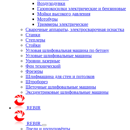
Воздуходувки
Газонокосилки электрические и бензиновые
Мойки высокого давления
Мотобуры
Триммеры электрические
Сварочные аппараты, электросварочная оснастка
Станки
Степлеры
Стойки
Угловая шлифовальная машина по бетону
Угловые шлифовальные машины
Уровни лазерные
Фен технический
Фрезеры
Шлифмашина для стен и потолков
Штроборез
Щеточные шлифовальные машины
Эксцентриковые шлифовальные машины
REBIR
REBIR
Дрели и шуруповёрты