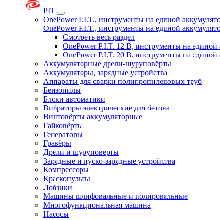
PIT
OnePower P.I.T., инструменты на единой аккумуля
OnePower P.I.T., инструменты на единой аккумуля
Смотреть весь раздел
OnePower P.I.T. 12 В, инструменты на едино
OnePower P.I.T. 20 В, инструменты на едино
Аккумуляторные дрели-шуруповёрты
Аккумуляторы, зарядные устройства
Аппараты для сварки полипропиленовых труб
Бензопилы
Блоки автоматики
Вибраторы электрические для бетона
Винтовёрты аккумуляторные
Гайковёрты
Генераторы
Гравёры
Дрели и шуруповерты
Зарядные и пуско-зарядные устройства
Компрессоры
Краскопульты
Лобзики
Машины шлифовальные и полировальные
Многофункциональная машина
Насосы