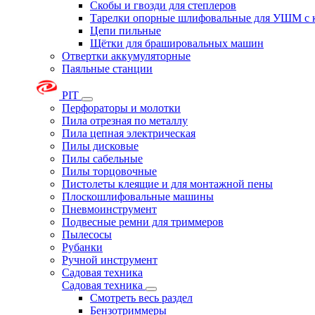
Скобы и гвозди для степлеров
Тарелки опорные шлифовальные для УШМ с 
Цепи пильные
Щётки для брашировальных машин
Отвертки аккумуляторные
Паяльные станции
PIT
Перфораторы и молотки
Пила отрезная по металлу
Пила цепная электрическая
Пилы дисковые
Пилы сабельные
Пилы торцовочные
Пистолеты клеящие и для монтажной пены
Плоскошлифовальные машины
Пневмоинструмент
Подвесные ремни для триммеров
Пылесосы
Рубанки
Ручной инструмент
Садовая техника
Садовая техника
Смотреть весь раздел
Бензотриммеры