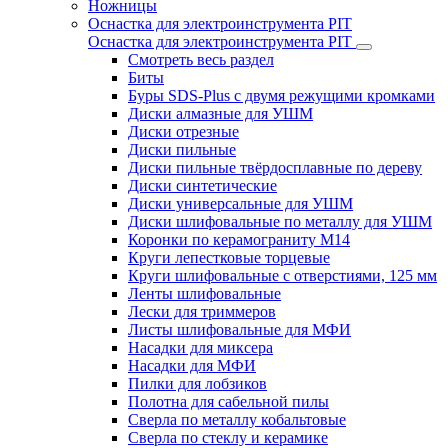
Ножницы
Оснастка для электроинструмента PIT
Оснастка для электроинструмента PIT
Смотреть весь раздел
Биты
Буры SDS-Plus c двумя режущими кромками
Диски алмазные для УШМ
Диски отрезные
Диски пильные
Диски пильные твёрдосплавные по дереву
Диски синтетические
Диски универсальные для УШМ
Диски шлифовальные по металлу для УШМ
Коронки по керамограниту M14
Круги лепестковые торцевые
Круги шлифовальные с отверстиями, 125 мм
Ленты шлифовальные
Лески для триммеров
Листы шлифовальные для МФИ
Насадки для миксера
Насадки для МФИ
Пилки для лобзиков
Полотна для сабельной пилы
Сверла по металлу кобальтовые
Сверла по стеклу и керамике