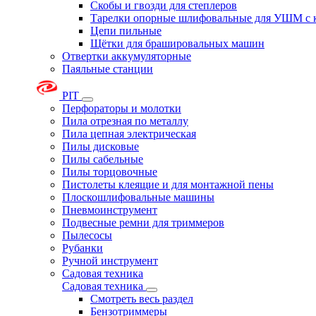
Скобы и гвозди для степлеров
Тарелки опорные шлифовальные для УШМ с 
Цепи пильные
Щётки для брашировальных машин
Отвертки аккумуляторные
Паяльные станции
PIT
Перфораторы и молотки
Пила отрезная по металлу
Пила цепная электрическая
Пилы дисковые
Пилы сабельные
Пилы торцовочные
Пистолеты клеящие и для монтажной пены
Плоскошлифовальные машины
Пневмоинструмент
Подвесные ремни для триммеров
Пылесосы
Рубанки
Ручной инструмент
Садовая техника
Садовая техника
Смотреть весь раздел
Бензотриммеры