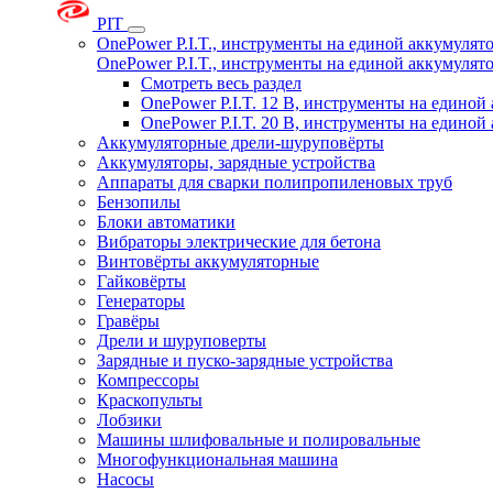
PIT
OnePower P.I.T., инструменты на единой аккумуля
OnePower P.I.T., инструменты на единой аккумуля
Смотреть весь раздел
OnePower P.I.T. 12 В, инструменты на едино
OnePower P.I.T. 20 В, инструменты на едино
Аккумуляторные дрели-шуруповёрты
Аккумуляторы, зарядные устройства
Аппараты для сварки полипропиленовых труб
Бензопилы
Блоки автоматики
Вибраторы электрические для бетона
Винтовёрты аккумуляторные
Гайковёрты
Генераторы
Гравёры
Дрели и шуруповерты
Зарядные и пуско-зарядные устройства
Компрессоры
Краскопульты
Лобзики
Машины шлифовальные и полировальные
Многофункциональная машина
Насосы