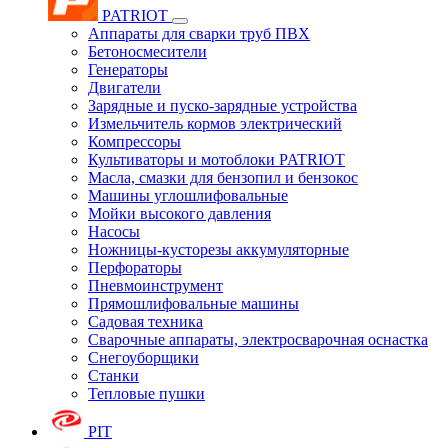
PATRIOT
Аппараты для сварки труб ПВХ
Бетоносмесители
Генераторы
Двигатели
Зарядные и пуско-зарядные устройства
Измельчитель кормов электрический
Компрессоры
Культиваторы и мотоблоки PATRIOT
Масла, смазки для бензопил и бензокос
Машины углошлифовальные
Мойки высокого давления
Насосы
Ножницы-кусторезы аккумуляторные
Перфораторы
Пневмоинструмент
Прямошлифовальные машины
Садовая техника
Сварочные аппараты, электросварочная оснастка
Снегоуборщики
Станки
Тепловые пушки
PIT