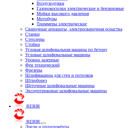
Воздуходувки
Газонокосилки электрические и бензиновые
Мойки высокого давления
Мотобуры
Триммеры электрические
Сварочные аппараты, электросварочная оснастка
Станки
Степлеры
Стойки
Угловая шлифовальная машина по бетону
Угловые шлифовальные машины
Уровни лазерные
Фен технический
Фрезеры
Шлифмашина для стен и потолков
Штроборез
Щеточные шлифовальные машины
Эксцентриковые шлифовальные машины
REBIR
REBIR
Дрели и шуруповёрты