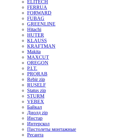
ELITECH
FERRUA
FORWARD
FUBAG
GREENLINE
Hitachi
HUTER
KLAUSS
KRAFTMAN
Makita
MAXCUT
OREGON
P.I.T.
PRORAB
Rebir zip
RUSELF
Status zip
STURM
VEBEX
Байкал
Диолд zip
Инстар
Интерскол
Пистолеты монтажные
Ресанта