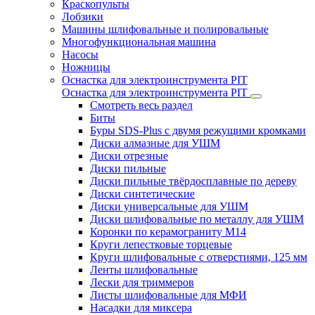
Краскопульты
Лобзики
Машины шлифовальные и полировальные
Многофункциональная машина
Насосы
Ножницы
Оснастка для электроинструмента PIT
Оснастка для электроинструмента PIT
Смотреть весь раздел
Биты
Буры SDS-Plus c двумя режущими кромками
Диски алмазные для УШМ
Диски отрезные
Диски пильные
Диски пильные твёрдосплавные по дереву
Диски синтетические
Диски универсальные для УШМ
Диски шлифовальные по металлу для УШМ
Коронки по керамограниту M14
Круги лепестковые торцевые
Круги шлифовальные с отверстиями, 125 мм
Ленты шлифовальные
Лески для триммеров
Листы шлифовальные для МФИ
Насадки для миксера