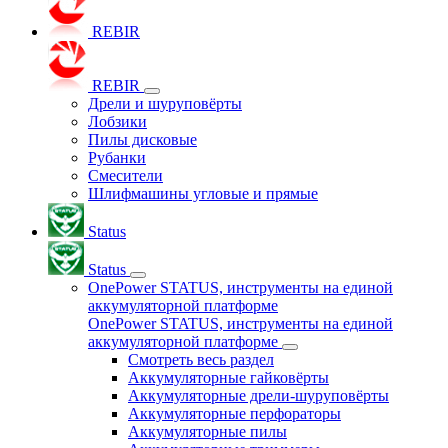
REBIR
REBIR
Дрели и шуруповёрты
Лобзики
Пилы дисковые
Рубанки
Смесители
Шлифмашины угловые и прямые
Status
Status
OnePower STATUS, инструменты на единой
аккумуляторной платформе
OnePower STATUS, инструменты на единой
аккумуляторной платформе
Смотреть весь раздел
Аккумуляторные гайковёрты
Аккумуляторные дрели-шуруповёрты
Аккумуляторные перфораторы
Аккумуляторные пилы