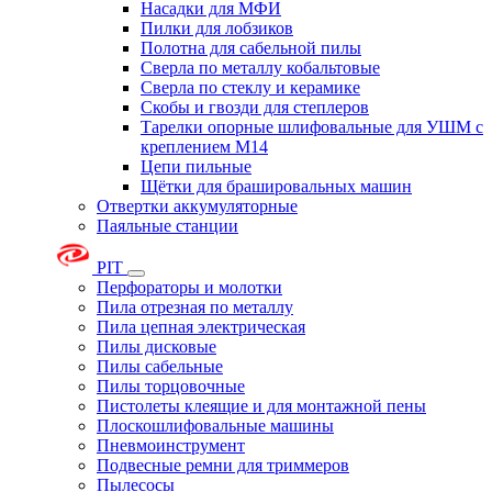
Насадки для МФИ
Пилки для лобзиков
Полотна для сабельной пилы
Сверла по металлу кобальтовые
Сверла по стеклу и керамике
Скобы и гвозди для степлеров
Тарелки опорные шлифовальные для УШМ с
креплением М14
Цепи пильные
Щётки для брашировальных машин
Отвертки аккумуляторные
Паяльные станции
PIT
Перфораторы и молотки
Пила отрезная по металлу
Пила цепная электрическая
Пилы дисковые
Пилы сабельные
Пилы торцовочные
Пистолеты клеящие и для монтажной пены
Плоскошлифовальные машины
Пневмоинструмент
Подвесные ремни для триммеров
Пылесосы