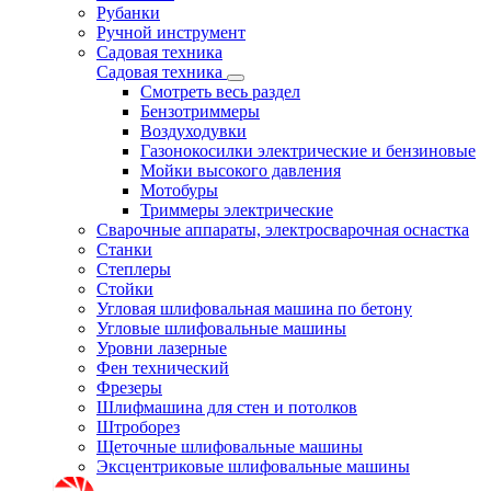
Рубанки
Ручной инструмент
Садовая техника
Садовая техника
Смотреть весь раздел
Бензотриммеры
Воздуходувки
Газонокосилки электрические и бензиновые
Мойки высокого давления
Мотобуры
Триммеры электрические
Сварочные аппараты, электросварочная оснастка
Станки
Степлеры
Стойки
Угловая шлифовальная машина по бетону
Угловые шлифовальные машины
Уровни лазерные
Фен технический
Фрезеры
Шлифмашина для стен и потолков
Штроборез
Щеточные шлифовальные машины
Эксцентриковые шлифовальные машины