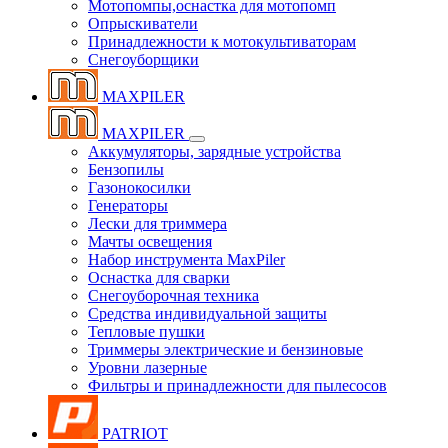
Мотопомпы,оснастка для мотопомп
Опрыскиватели
Принадлежности к мотокультиваторам
Снегоуборщики
MAXPILER
MAXPILER
Аккумуляторы, зарядные устройства
Бензопилы
Газонокосилки
Генераторы
Лески для триммера
Мачты освещения
Набор инструмента MaxPiler
Оснастка для сварки
Снегоуборочная техника
Средства индивидуальной защиты
Тепловые пушки
Триммеры электрические и бензиновые
Уровни лазерные
Фильтры и принадлежности для пылесосов
PATRIOT