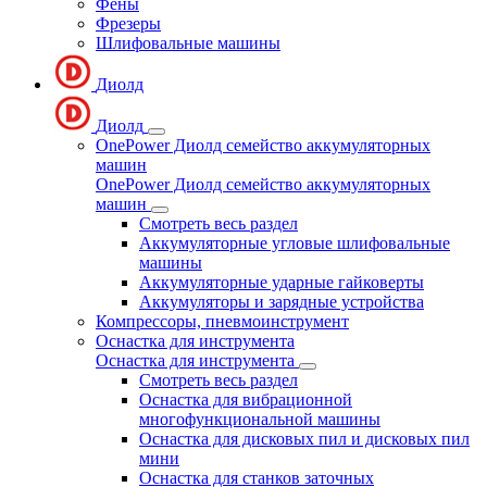
Фены
Фрезеры
Шлифовальные машины
Диолд
Диолд
OnePower Диолд семейство аккумуляторных
машин
OnePower Диолд семейство аккумуляторных
машин
Смотреть весь раздел
Аккумуляторные угловые шлифовальные
машины
Аккумуляторные ударные гайковерты
Аккумуляторы и зарядные устройства
Компрессоры, пневмоинструмент
Оснастка для инструмента
Оснастка для инструмента
Смотреть весь раздел
Оснастка для вибрационной
многофункциональной машины
Оснастка для дисковых пил и дисковых пил
мини
Оснастка для станков заточных