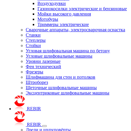
Воздуходувки
Газонокосилки электрические и бензиновые
Мойки высокого давления
Мотобуры
Триммеры электрические
Сварочные аппараты, электросварочная оснастка
Станки
Степлеры
Стойки
Угловая шлифовальная машина по бетону
Угловые шлифовальные машины
Уровни лазерные
Фен технический
Фрезеры
Шлифмашина для стен и потолков
Штроборез
Щеточные шлифовальные машины
Эксцентриковые шлифовальные машины
REBIR
REBIR
Дрели и шуруповёрты