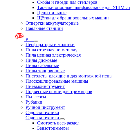
Скобы и гвозди для степлеров
Тарелки опорные шлифовальные для УШМ с 
Цепи пильные
Щётки для брашировальных машин
Отвертки аккумуляторные
Паяльные станции
PIT
Перфораторы и молотки
Пила отрезная по металлу
Пила цепная электрическая
Пилы дисковые
Пилы сабельные
Пилы торцовочные
Пистолеты клеящие и для монтажной пены
Плоскошлифовальные машины
Пневмоинструмент
Подвесные ремни для триммеров
Пылесосы
Рубанки
Ручной инструмент
Садовая техника
Садовая техника
Смотреть весь раздел
Бензотриммеры