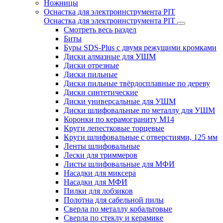
Ножницы
Оснастка для электроинструмента PIT
Оснастка для электроинструмента PIT
Смотреть весь раздел
Биты
Буры SDS-Plus c двумя режущими кромками
Диски алмазные для УШМ
Диски отрезные
Диски пильные
Диски пильные твёрдосплавные по дереву
Диски синтетические
Диски универсальные для УШМ
Диски шлифовальные по металлу для УШМ
Коронки по керамограниту M14
Круги лепестковые торцевые
Круги шлифовальные с отверстиями, 125 мм
Ленты шлифовальные
Лески для триммеров
Листы шлифовальные для МФИ
Насадки для миксера
Насадки для МФИ
Пилки для лобзиков
Полотна для сабельной пилы
Сверла по металлу кобальтовые
Сверла по стеклу и керамике