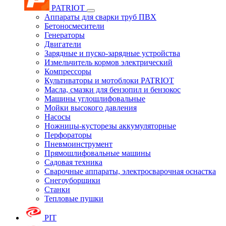
PATRIOT
Аппараты для сварки труб ПВХ
Бетоносмесители
Генераторы
Двигатели
Зарядные и пуско-зарядные устройства
Измельчитель кормов электрический
Компрессоры
Культиваторы и мотоблоки PATRIOT
Масла, смазки для бензопил и бензокос
Машины углошлифовальные
Мойки высокого давления
Насосы
Ножницы-кусторезы аккумуляторные
Перфораторы
Пневмоинструмент
Прямошлифовальные машины
Садовая техника
Сварочные аппараты, электросварочная оснастка
Снегоуборщики
Станки
Тепловые пушки
PIT