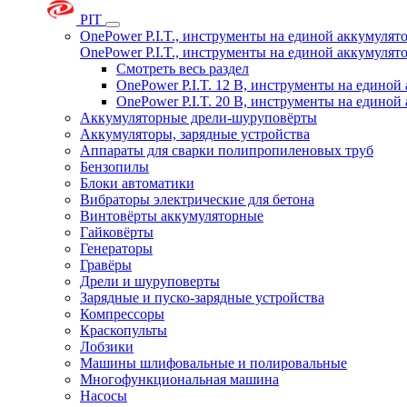
PIT
OnePower P.I.T., инструменты на единой аккумуля
OnePower P.I.T., инструменты на единой аккумуля
Смотреть весь раздел
OnePower P.I.T. 12 В, инструменты на едино
OnePower P.I.T. 20 В, инструменты на едино
Аккумуляторные дрели-шуруповёрты
Аккумуляторы, зарядные устройства
Аппараты для сварки полипропиленовых труб
Бензопилы
Блоки автоматики
Вибраторы электрические для бетона
Винтовёрты аккумуляторные
Гайковёрты
Генераторы
Гравёры
Дрели и шуруповерты
Зарядные и пуско-зарядные устройства
Компрессоры
Краскопульты
Лобзики
Машины шлифовальные и полировальные
Многофункциональная машина
Насосы