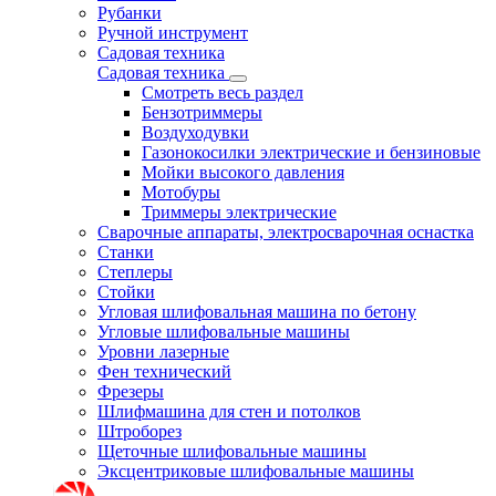
Рубанки
Ручной инструмент
Садовая техника
Садовая техника
Смотреть весь раздел
Бензотриммеры
Воздуходувки
Газонокосилки электрические и бензиновые
Мойки высокого давления
Мотобуры
Триммеры электрические
Сварочные аппараты, электросварочная оснастка
Станки
Степлеры
Стойки
Угловая шлифовальная машина по бетону
Угловые шлифовальные машины
Уровни лазерные
Фен технический
Фрезеры
Шлифмашина для стен и потолков
Штроборез
Щеточные шлифовальные машины
Эксцентриковые шлифовальные машины