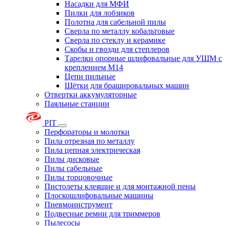
Насадки для МФИ
Пилки для лобзиков
Полотна для сабельной пилы
Сверла по металлу кобальтовые
Сверла по стеклу и керамике
Скобы и гвозди для степлеров
Тарелки опорные шлифовальные для УШМ с
креплением М14
Цепи пильные
Щётки для брашировальных машин
Отвертки аккумуляторные
Паяльные станции
PIT
Перфораторы и молотки
Пила отрезная по металлу
Пила цепная электрическая
Пилы дисковые
Пилы сабельные
Пилы торцовочные
Пистолеты клеящие и для монтажной пены
Плоскошлифовальные машины
Пневмоинструмент
Подвесные ремни для триммеров
Пылесосы