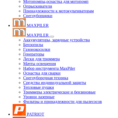
Мотопомпы,оснастка для мотопомп
Опрыскиватели
Принадлежности к мотокультиваторам
Снегоуборщики
MAXPILER
MAXPILER
Аккумуляторы, зарядные устройства
Бензопилы
Газонокосилки
Генераторы
Лески для триммера
Мачты освещения
Набор инструмента MaxPiler
Оснастка для сварки
Снегоуборочная техника
Средства индивидуальной защиты
Тепловые пушки
Триммеры электрические и бензиновые
Уровни лазерные
Фильтры и принадлежности для пылесосов
PATRIOT