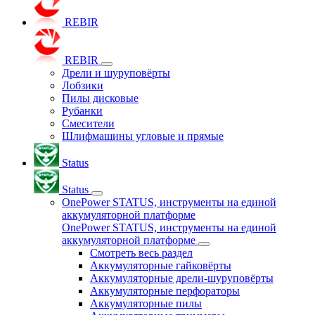
REBIR
REBIR
Дрели и шуруповёрты
Лобзики
Пилы дисковые
Рубанки
Смесители
Шлифмашины угловые и прямые
Status
Status
OnePower STATUS, инструменты на единой
аккумуляторной платформе
OnePower STATUS, инструменты на единой
аккумуляторной платформе
Смотреть весь раздел
Аккумуляторные гайковёрты
Аккумуляторные дрели-шуруповёрты
Аккумуляторные перфораторы
Аккумуляторные пилы