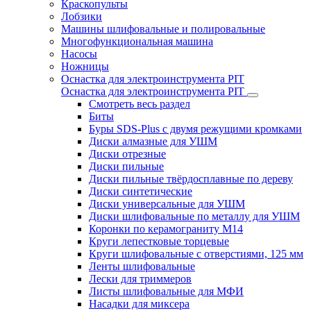
Краскопульты
Лобзики
Машины шлифовальные и полировальные
Многофункциональная машина
Насосы
Ножницы
Оснастка для электроинструмента PIT
Оснастка для электроинструмента PIT
Смотреть весь раздел
Биты
Буры SDS-Plus c двумя режущими кромками
Диски алмазные для УШМ
Диски отрезные
Диски пильные
Диски пильные твёрдосплавные по дереву
Диски синтетические
Диски универсальные для УШМ
Диски шлифовальные по металлу для УШМ
Коронки по керамограниту M14
Круги лепестковые торцевые
Круги шлифовальные с отверстиями, 125 мм
Ленты шлифовальные
Лески для триммеров
Листы шлифовальные для МФИ
Насадки для миксера