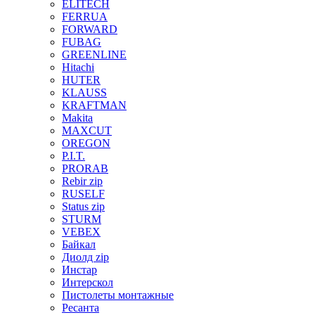
ELITECH
FERRUA
FORWARD
FUBAG
GREENLINE
Hitachi
HUTER
KLAUSS
KRAFTMAN
Makita
MAXCUT
OREGON
P.I.T.
PRORAB
Rebir zip
RUSELF
Status zip
STURM
VEBEX
Байкал
Диолд zip
Инстар
Интерскол
Пистолеты монтажные
Ресанта