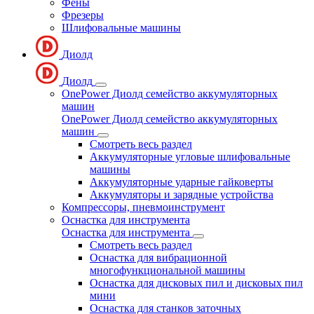
Фены
Фрезеры
Шлифовальные машины
Диолд
Диолд
OnePower Диолд семейство аккумуляторных
машин
OnePower Диолд семейство аккумуляторных
машин
Смотреть весь раздел
Аккумуляторные угловые шлифовальные
машины
Аккумуляторные ударные гайковерты
Аккумуляторы и зарядные устройства
Компрессоры, пневмоинструмент
Оснастка для инструмента
Оснастка для инструмента
Смотреть весь раздел
Оснастка для вибрационной
многофункциональной машины
Оснастка для дисковых пил и дисковых пил
мини
Оснастка для станков заточных