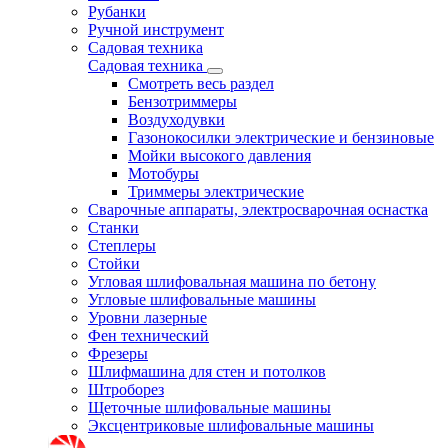
Рубанки
Ручной инструмент
Садовая техника
Садовая техника
Смотреть весь раздел
Бензотриммеры
Воздуходувки
Газонокосилки электрические и бензиновые
Мойки высокого давления
Мотобуры
Триммеры электрические
Сварочные аппараты, электросварочная оснастка
Станки
Степлеры
Стойки
Угловая шлифовальная машина по бетону
Угловые шлифовальные машины
Уровни лазерные
Фен технический
Фрезеры
Шлифмашина для стен и потолков
Штроборез
Щеточные шлифовальные машины
Эксцентриковые шлифовальные машины