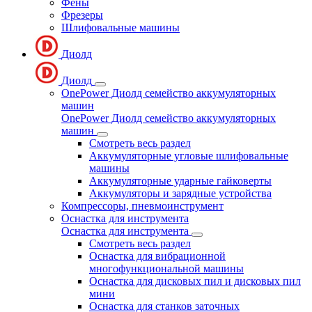
Фены
Фрезеры
Шлифовальные машины
Диолд
Диолд
OnePower Диолд семейство аккумуляторных
машин
OnePower Диолд семейство аккумуляторных
машин
Смотреть весь раздел
Аккумуляторные угловые шлифовальные
машины
Аккумуляторные ударные гайковерты
Аккумуляторы и зарядные устройства
Компрессоры, пневмоинструмент
Оснастка для инструмента
Оснастка для инструмента
Смотреть весь раздел
Оснастка для вибрационной
многофункциональной машины
Оснастка для дисковых пил и дисковых пил
мини
Оснастка для станков заточных