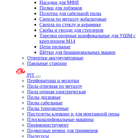
Насадки для МФИ
Пилки для лобзиков
Полотна для сабельной пилы
Сверла по металлу кобальтовые
Сверла по стеклу и керамике
Скобы и гвозди для степлеров
Тарелки опорные шлифовальные для УШМ с
креплением М14
Цепи пильные
Щётки для брашировальных машин
Отвертки аккумуляторные
Паяльные станции
PIT
Перфораторы и молотки
Пила отрезная по металлу
Пила цепная электрическая
Пилы дисковые
Пилы сабельные
Пилы торцовочные
Пистолеты клеящие и для монтажной пены
Плоскошлифовальные машины
Пневмоинструмент
Подвесные ремни для триммеров
Пылесосы