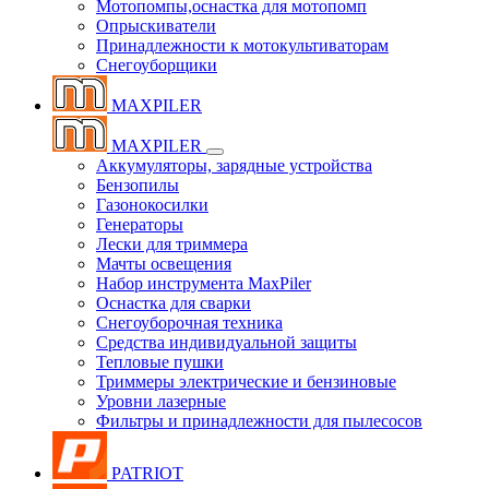
Мотопомпы,оснастка для мотопомп
Опрыскиватели
Принадлежности к мотокультиваторам
Снегоуборщики
MAXPILER
MAXPILER
Аккумуляторы, зарядные устройства
Бензопилы
Газонокосилки
Генераторы
Лески для триммера
Мачты освещения
Набор инструмента MaxPiler
Оснастка для сварки
Снегоуборочная техника
Средства индивидуальной защиты
Тепловые пушки
Триммеры электрические и бензиновые
Уровни лазерные
Фильтры и принадлежности для пылесосов
PATRIOT