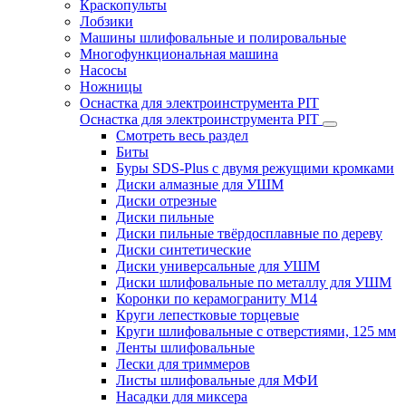
Краскопульты
Лобзики
Машины шлифовальные и полировальные
Многофункциональная машина
Насосы
Ножницы
Оснастка для электроинструмента PIT
Оснастка для электроинструмента PIT
Смотреть весь раздел
Биты
Буры SDS-Plus c двумя режущими кромками
Диски алмазные для УШМ
Диски отрезные
Диски пильные
Диски пильные твёрдосплавные по дереву
Диски синтетические
Диски универсальные для УШМ
Диски шлифовальные по металлу для УШМ
Коронки по керамограниту M14
Круги лепестковые торцевые
Круги шлифовальные с отверстиями, 125 мм
Ленты шлифовальные
Лески для триммеров
Листы шлифовальные для МФИ
Насадки для миксера