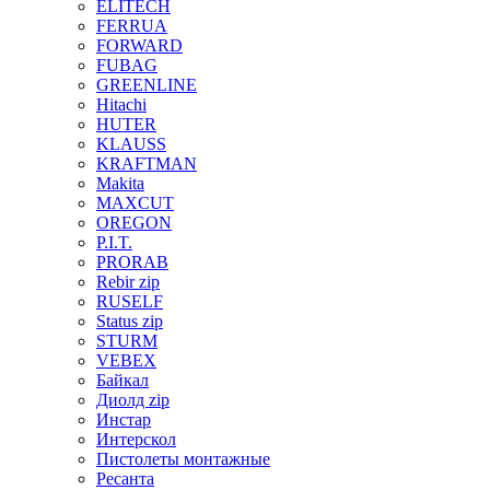
ELITECH
FERRUA
FORWARD
FUBAG
GREENLINE
Hitachi
HUTER
KLAUSS
KRAFTMAN
Makita
MAXCUT
OREGON
P.I.T.
PRORAB
Rebir zip
RUSELF
Status zip
STURM
VEBEX
Байкал
Диолд zip
Инстар
Интерскол
Пистолеты монтажные
Ресанта