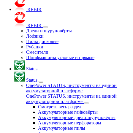
REBIR
REBIR
Дрели и шуруповёрты
Лобзики
Пилы дисковые
Рубанки
Смесители
Шлифмашины угловые и прямые
Status
Status
OnePower STATUS, инструменты на единой
аккумуляторной платформе
OnePower STATUS, инструменты на единой
аккумуляторной платформе
Смотреть весь раздел
Аккумуляторные гайковёрты
Аккумуляторные дрели-шуруповёрты
Аккумуляторные перфораторы
Аккумуляторные пилы