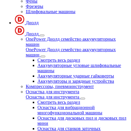
Фены
Фрезеры
Шлифовальные машины
Диолд
Диолд
OnePower Диолд семейство аккумуляторных
машин
OnePower Диолд семейство аккумуляторных
машин
Смотреть весь раздел
Аккумуляторные угловые шлифовальные
машины
Аккумуляторные ударные гайковерты
Аккумуляторы и зарядные устройства
Компрессоры, пневмоинструмент
Оснастка для инструмента
Оснастка для инструмента
Смотреть весь раздел
Оснастка для вибрационной
многофункциональной машины
Оснастка для дисковых пил и дисковых пил
мини
Оснастка для станков заточных