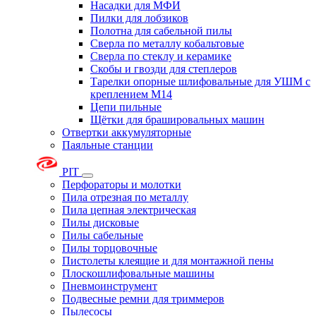
Насадки для МФИ
Пилки для лобзиков
Полотна для сабельной пилы
Сверла по металлу кобальтовые
Сверла по стеклу и керамике
Скобы и гвозди для степлеров
Тарелки опорные шлифовальные для УШМ с
креплением М14
Цепи пильные
Щётки для брашировальных машин
Отвертки аккумуляторные
Паяльные станции
PIT
Перфораторы и молотки
Пила отрезная по металлу
Пила цепная электрическая
Пилы дисковые
Пилы сабельные
Пилы торцовочные
Пистолеты клеящие и для монтажной пены
Плоскошлифовальные машины
Пневмоинструмент
Подвесные ремни для триммеров
Пылесосы