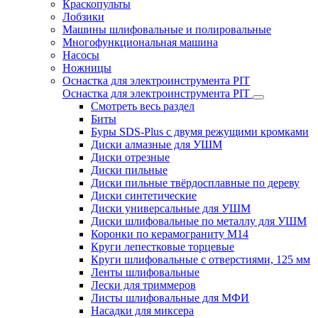
Краскопульты
Лобзики
Машины шлифовальные и полировальные
Многофункциональная машина
Насосы
Ножницы
Оснастка для электроинструмента PIT
Оснастка для электроинструмента PIT
Смотреть весь раздел
Биты
Буры SDS-Plus c двумя режущими кромками
Диски алмазные для УШМ
Диски отрезные
Диски пильные
Диски пильные твёрдосплавные по дереву
Диски синтетические
Диски универсальные для УШМ
Диски шлифовальные по металлу для УШМ
Коронки по керамограниту M14
Круги лепестковые торцевые
Круги шлифовальные с отверстиями, 125 мм
Ленты шлифовальные
Лески для триммеров
Листы шлифовальные для МФИ
Насадки для миксера