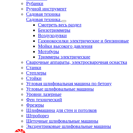
Рубанки
Ручной инструмент
Садовая техника
Садовая техника
Смотреть весь раздел
Бензотриммеры
Воздуходувки
Газонокосилки электрические и бензиновые
Мойки высокого давления
Мотобуры
Триммеры электрические
Сварочные аппараты, электросварочная оснастка
Станки
Степлеры
Стойки
Угловая шлифовальная машина по бетону
Угловые шлифовальные машины
Уровни лазерные
Фен технический
Фрезеры
Шлифмашина для стен и потолков
Штроборез
Щеточные шлифовальные машины
Эксцентриковые шлифовальные машины