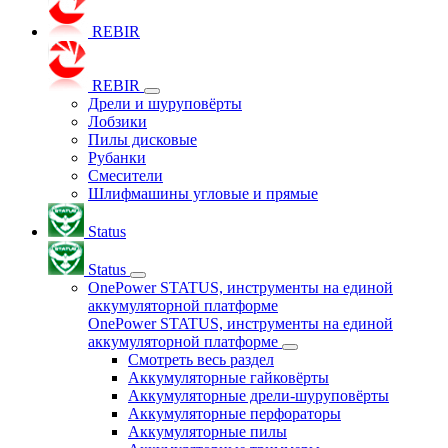
REBIR
REBIR
Дрели и шуруповёрты
Лобзики
Пилы дисковые
Рубанки
Смесители
Шлифмашины угловые и прямые
Status
Status
OnePower STATUS, инструменты на единой
аккумуляторной платформе
OnePower STATUS, инструменты на единой
аккумуляторной платформе
Смотреть весь раздел
Аккумуляторные гайковёрты
Аккумуляторные дрели-шуруповёрты
Аккумуляторные перфораторы
Аккумуляторные пилы