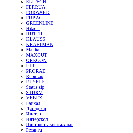
ELITECH
FERRUA
FORWARD
FUBAG
GREENLINE
Hitachi
HUTER
KLAUSS
KRAFTMAN
Makita
MAXCUT
OREGON
P.I.T.
PRORAB
Rebir zip
RUSELF
Status zip
STURM
VEBEX
Байкал
Диолд zip
Инстар
Интерскол
Пистолеты монтажные
Ресанта