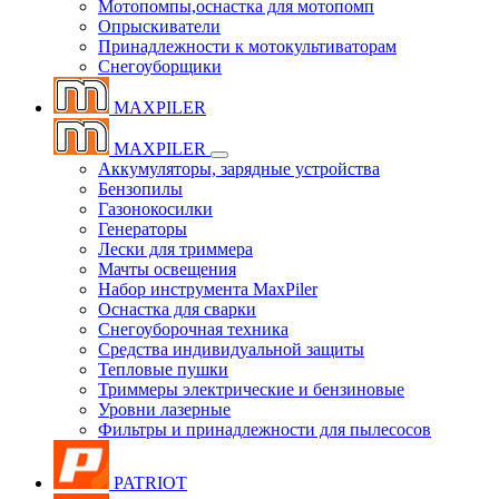
Мотопомпы,оснастка для мотопомп
Опрыскиватели
Принадлежности к мотокультиваторам
Снегоуборщики
MAXPILER
MAXPILER
Аккумуляторы, зарядные устройства
Бензопилы
Газонокосилки
Генераторы
Лески для триммера
Мачты освещения
Набор инструмента MaxPiler
Оснастка для сварки
Снегоуборочная техника
Средства индивидуальной защиты
Тепловые пушки
Триммеры электрические и бензиновые
Уровни лазерные
Фильтры и принадлежности для пылесосов
PATRIOT