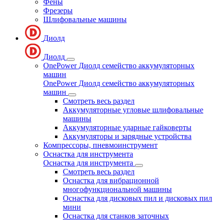
Фены
Фрезеры
Шлифовальные машины
Диолд
Диолд
OnePower Диолд семейство аккумуляторных
машин
OnePower Диолд семейство аккумуляторных
машин
Смотреть весь раздел
Аккумуляторные угловые шлифовальные
машины
Аккумуляторные ударные гайковерты
Аккумуляторы и зарядные устройства
Компрессоры, пневмоинструмент
Оснастка для инструмента
Оснастка для инструмента
Смотреть весь раздел
Оснастка для вибрационной
многофункциональной машины
Оснастка для дисковых пил и дисковых пил
мини
Оснастка для станков заточных