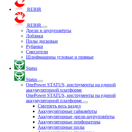
REBIR
REBIR
Дрели и шуруповёрты
Лобзики
Пилы дисковые
Рубанки
Смесители
Шлифмашины угловые и прямые
Status
Status
OnePower STATUS, инструменты на единой
аккумуляторной платформе
OnePower STATUS, инструменты на единой
аккумуляторной платформе
Смотреть весь раздел
Аккумуляторные гайковёрты
Аккумуляторные дрели-шуруповёрты
Аккумуляторные перфораторы
Аккумуляторные пилы