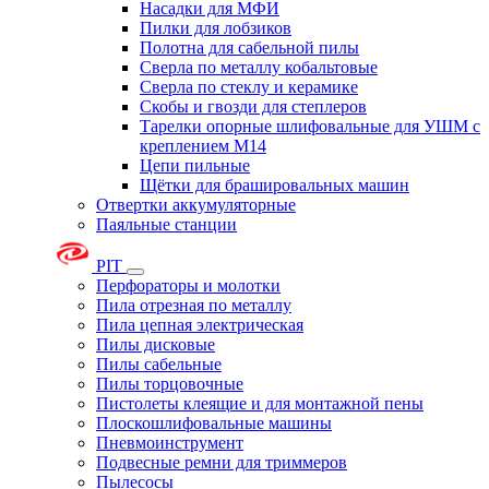
Насадки для МФИ
Пилки для лобзиков
Полотна для сабельной пилы
Сверла по металлу кобальтовые
Сверла по стеклу и керамике
Скобы и гвозди для степлеров
Тарелки опорные шлифовальные для УШМ с
креплением М14
Цепи пильные
Щётки для брашировальных машин
Отвертки аккумуляторные
Паяльные станции
PIT
Перфораторы и молотки
Пила отрезная по металлу
Пила цепная электрическая
Пилы дисковые
Пилы сабельные
Пилы торцовочные
Пистолеты клеящие и для монтажной пены
Плоскошлифовальные машины
Пневмоинструмент
Подвесные ремни для триммеров
Пылесосы