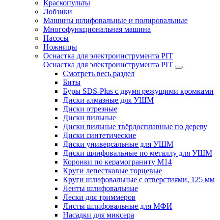
Краскопульты
Лобзики
Машины шлифовальные и полировальные
Многофункциональная машина
Насосы
Ножницы
Оснастка для электроинструмента PIT
Оснастка для электроинструмента PIT
Смотреть весь раздел
Биты
Буры SDS-Plus c двумя режущими кромками
Диски алмазные для УШМ
Диски отрезные
Диски пильные
Диски пильные твёрдосплавные по дереву
Диски синтетические
Диски универсальные для УШМ
Диски шлифовальные по металлу для УШМ
Коронки по керамограниту M14
Круги лепестковые торцевые
Круги шлифовальные с отверстиями, 125 мм
Ленты шлифовальные
Лески для триммеров
Листы шлифовальные для МФИ
Насадки для миксера