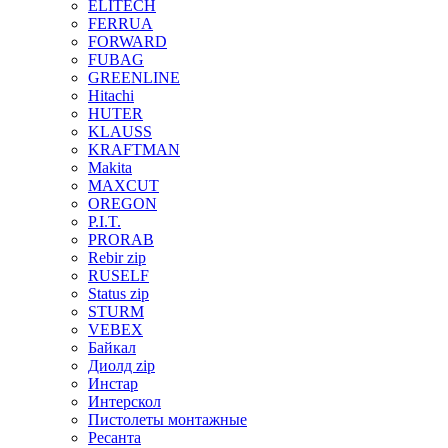
ELITECH
FERRUA
FORWARD
FUBAG
GREENLINE
Hitachi
HUTER
KLAUSS
KRAFTMAN
Makita
MAXCUT
OREGON
P.I.T.
PRORAB
Rebir zip
RUSELF
Status zip
STURM
VEBEX
Байкал
Диолд zip
Инстар
Интерскол
Пистолеты монтажные
Ресанта