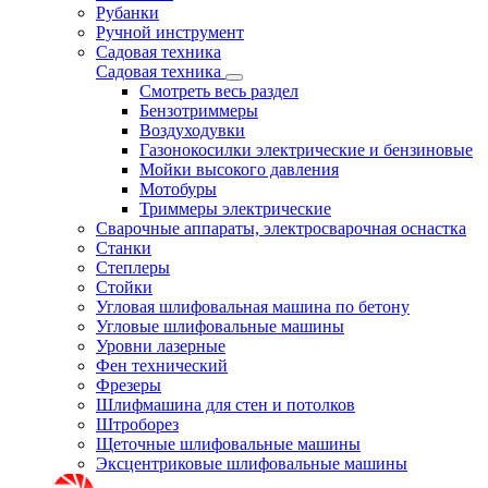
Рубанки
Ручной инструмент
Садовая техника
Садовая техника
Смотреть весь раздел
Бензотриммеры
Воздуходувки
Газонокосилки электрические и бензиновые
Мойки высокого давления
Мотобуры
Триммеры электрические
Сварочные аппараты, электросварочная оснастка
Станки
Степлеры
Стойки
Угловая шлифовальная машина по бетону
Угловые шлифовальные машины
Уровни лазерные
Фен технический
Фрезеры
Шлифмашина для стен и потолков
Штроборез
Щеточные шлифовальные машины
Эксцентриковые шлифовальные машины