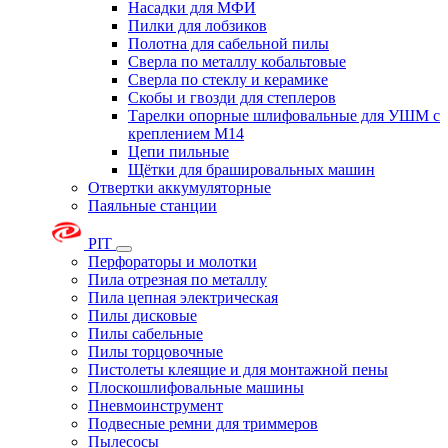
Насадки для МФИ
Пилки для лобзиков
Полотна для сабельной пилы
Сверла по металлу кобальтовые
Сверла по стеклу и керамике
Скобы и гвозди для степлеров
Тарелки опорные шлифовальные для УШМ с
креплением М14
Цепи пильные
Щётки для брашировальных машин
Отвертки аккумуляторные
Паяльные станции
PIT
Перфораторы и молотки
Пила отрезная по металлу
Пила цепная электрическая
Пилы дисковые
Пилы сабельные
Пилы торцовочные
Пистолеты клеящие и для монтажной пены
Плоскошлифовальные машины
Пневмоинструмент
Подвесные ремни для триммеров
Пылесосы