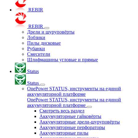
REBIR
REBIR
Дрели и шуруповёрты
Лобзики
Пилы дисковые
Рубанки
Смесители
Шлифмашины угловые и прямые
Status
Status
OnePower STATUS, инструменты на единой
аккумуляторной платформе
OnePower STATUS, инструменты на единой
аккумуляторной платформе
Смотреть весь раздел
Аккумуляторные гайковёрты
Аккумуляторные дрели-шуруповёрты
Аккумуляторные перфораторы
Аккумуляторные пилы