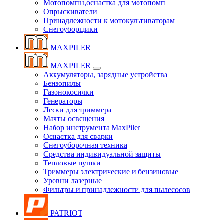
Мотопомпы,оснастка для мотопомп
Опрыскиватели
Принадлежности к мотокультиваторам
Снегоуборщики
MAXPILER
MAXPILER
Аккумуляторы, зарядные устройства
Бензопилы
Газонокосилки
Генераторы
Лески для триммера
Мачты освещения
Набор инструмента MaxPiler
Оснастка для сварки
Снегоуборочная техника
Средства индивидуальной защиты
Тепловые пушки
Триммеры электрические и бензиновые
Уровни лазерные
Фильтры и принадлежности для пылесосов
PATRIOT