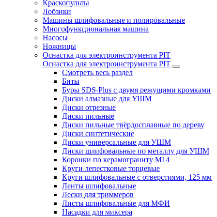
Краскопульты
Лобзики
Машины шлифовальные и полировальные
Многофункциональная машина
Насосы
Ножницы
Оснастка для электроинструмента PIT
Оснастка для электроинструмента PIT
Смотреть весь раздел
Биты
Буры SDS-Plus c двумя режущими кромками
Диски алмазные для УШМ
Диски отрезные
Диски пильные
Диски пильные твёрдосплавные по дереву
Диски синтетические
Диски универсальные для УШМ
Диски шлифовальные по металлу для УШМ
Коронки по керамограниту M14
Круги лепестковые торцевые
Круги шлифовальные с отверстиями, 125 мм
Ленты шлифовальные
Лески для триммеров
Листы шлифовальные для МФИ
Насадки для миксера