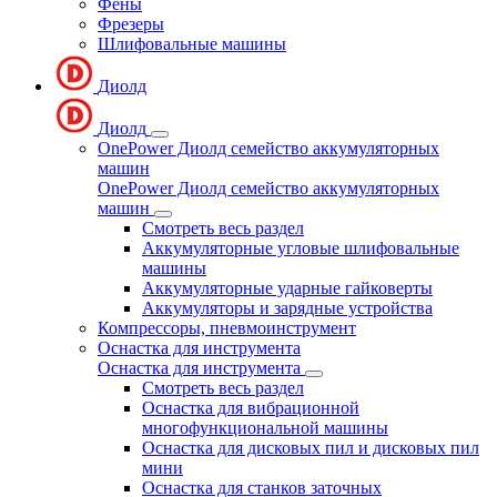
Фены
Фрезеры
Шлифовальные машины
Диолд
Диолд
OnePower Диолд семейство аккумуляторных
машин
OnePower Диолд семейство аккумуляторных
машин
Смотреть весь раздел
Аккумуляторные угловые шлифовальные
машины
Аккумуляторные ударные гайковерты
Аккумуляторы и зарядные устройства
Компрессоры, пневмоинструмент
Оснастка для инструмента
Оснастка для инструмента
Смотреть весь раздел
Оснастка для вибрационной
многофункциональной машины
Оснастка для дисковых пил и дисковых пил
мини
Оснастка для станков заточных