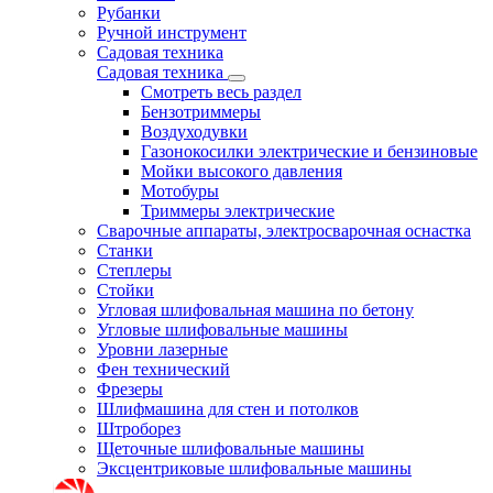
Рубанки
Ручной инструмент
Садовая техника
Садовая техника
Смотреть весь раздел
Бензотриммеры
Воздуходувки
Газонокосилки электрические и бензиновые
Мойки высокого давления
Мотобуры
Триммеры электрические
Сварочные аппараты, электросварочная оснастка
Станки
Степлеры
Стойки
Угловая шлифовальная машина по бетону
Угловые шлифовальные машины
Уровни лазерные
Фен технический
Фрезеры
Шлифмашина для стен и потолков
Штроборез
Щеточные шлифовальные машины
Эксцентриковые шлифовальные машины