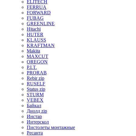
ELITECH
FERRUA
FORWARD
FUBAG
GREENLINE
Hitachi
HUTER
KLAUSS
KRAFTMAN
Makita
MAXCUT
OREGON
P.I.T.
PRORAB
Rebir zip
RUSELF
Status zip
STURM
VEBEX
Байкал
Диолд zip
Инстар
Интерскол
Пистолеты монтажные
Ресанта