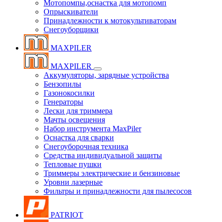
Мотопомпы,оснастка для мотопомп
Опрыскиватели
Принадлежности к мотокультиваторам
Снегоуборщики
MAXPILER
MAXPILER
Аккумуляторы, зарядные устройства
Бензопилы
Газонокосилки
Генераторы
Лески для триммера
Мачты освещения
Набор инструмента MaxPiler
Оснастка для сварки
Снегоуборочная техника
Средства индивидуальной защиты
Тепловые пушки
Триммеры электрические и бензиновые
Уровни лазерные
Фильтры и принадлежности для пылесосов
PATRIOT