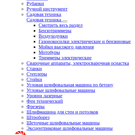
Рубанки
Ручной инструмент
Садовая техника
Садовая техника
Смотреть весь раздел
Бензотриммеры
Воздуходувки
Газонокосилки электрические и бензиновые
Мойки высокого давления
Мотобуры
Триммеры электрические
Сварочные аппараты, электросварочная оснастка
Станки
Степлеры
Стойки
Угловая шлифовальная машина по бетону
Угловые шлифовальные машины
Уровни лазерные
Фен технический
Фрезеры
Шлифмашина для стен и потолков
Штроборез
Щеточные шлифовальные машины
Эксцентриковые шлифовальные машины