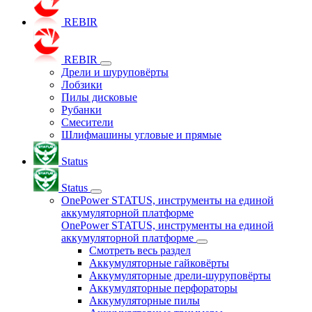
REBIR
REBIR
Дрели и шуруповёрты
Лобзики
Пилы дисковые
Рубанки
Смесители
Шлифмашины угловые и прямые
Status
Status
OnePower STATUS, инструменты на единой
аккумуляторной платформе
OnePower STATUS, инструменты на единой
аккумуляторной платформе
Смотреть весь раздел
Аккумуляторные гайковёрты
Аккумуляторные дрели-шуруповёрты
Аккумуляторные перфораторы
Аккумуляторные пилы