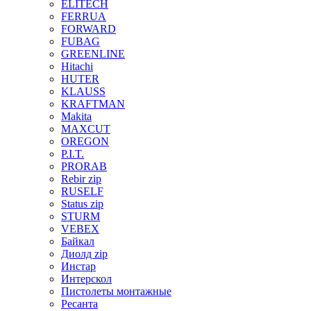
ELITECH
FERRUA
FORWARD
FUBAG
GREENLINE
Hitachi
HUTER
KLAUSS
KRAFTMAN
Makita
MAXCUT
OREGON
P.I.T.
PRORAB
Rebir zip
RUSELF
Status zip
STURM
VEBEX
Байкал
Диолд zip
Инстар
Интерскол
Пистолеты монтажные
Ресанта