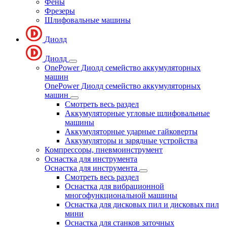
Фены
Фрезеры
Шлифовальные машины
Диолд
Диолд
OnePower Диолд семейство аккумуляторных
машин
OnePower Диолд семейство аккумуляторных
машин
Смотреть весь раздел
Аккумуляторные угловые шлифовальные
машины
Аккумуляторные ударные гайковерты
Аккумуляторы и зарядные устройства
Компрессоры, пневмоинструмент
Оснастка для инструмента
Оснастка для инструмента
Смотреть весь раздел
Оснастка для вибрационной
многофункциональной машины
Оснастка для дисковых пил и дисковых пил
мини
Оснастка для станков заточных