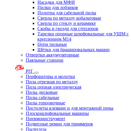
Насадки для МФИ
Пилки для лобзиков
Полотна для сабельной пилы
Сверла по металлу кобальтовые
Сверла по стеклу и керамике
Скобы и гвозди для степлеров
Тарелки опорные шлифовальные для УШМ с
креплением М14
Цепи пильные
Щётки для брашировальных машин
Отвертки аккумуляторные
Паяльные станции
PIT
Перфораторы и молотки
Пила отрезная по металлу
Пила цепная электрическая
Пилы дисковые
Пилы сабельные
Пилы торцовочные
Пистолеты клеящие и для монтажной пены
Плоскошлифовальные машины
Пневмоинструмент
Подвесные ремни для триммеров
Пылесосы