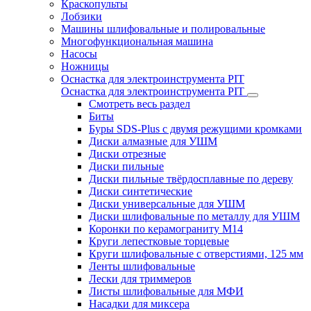
Краскопульты
Лобзики
Машины шлифовальные и полировальные
Многофункциональная машина
Насосы
Ножницы
Оснастка для электроинструмента PIT
Оснастка для электроинструмента PIT
Смотреть весь раздел
Биты
Буры SDS-Plus c двумя режущими кромками
Диски алмазные для УШМ
Диски отрезные
Диски пильные
Диски пильные твёрдосплавные по дереву
Диски синтетические
Диски универсальные для УШМ
Диски шлифовальные по металлу для УШМ
Коронки по керамограниту M14
Круги лепестковые торцевые
Круги шлифовальные с отверстиями, 125 мм
Ленты шлифовальные
Лески для триммеров
Листы шлифовальные для МФИ
Насадки для миксера