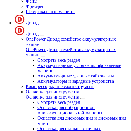
Фены
Фрезеры
Шлифовальные машины
Диолд
Диолд
OnePower Диолд семейство аккумуляторных
машин
OnePower Диолд семейство аккумуляторных
машин
Смотреть весь раздел
Аккумуляторные угловые шлифовальные
машины
Аккумуляторные ударные гайковерты
Аккумуляторы и зарядные устройства
Компрессоры, пневмоинструмент
Оснастка для инструмента
Оснастка для инструмента
Смотреть весь раздел
Оснастка для вибрационной
многофункциональной машины
Оснастка для дисковых пил и дисковых пил
мини
Оснастка для станков заточных