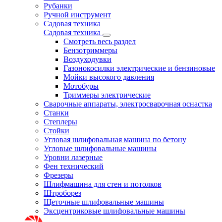
Рубанки
Ручной инструмент
Садовая техника
Садовая техника
Смотреть весь раздел
Бензотриммеры
Воздуходувки
Газонокосилки электрические и бензиновые
Мойки высокого давления
Мотобуры
Триммеры электрические
Сварочные аппараты, электросварочная оснастка
Станки
Степлеры
Стойки
Угловая шлифовальная машина по бетону
Угловые шлифовальные машины
Уровни лазерные
Фен технический
Фрезеры
Шлифмашина для стен и потолков
Штроборез
Щеточные шлифовальные машины
Эксцентриковые шлифовальные машины