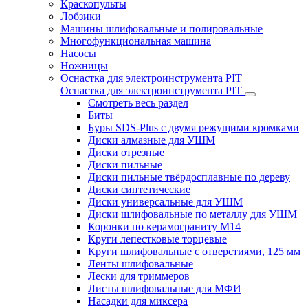
Краскопульты
Лобзики
Машины шлифовальные и полировальные
Многофункциональная машина
Насосы
Ножницы
Оснастка для электроинструмента PIT
Оснастка для электроинструмента PIT
Смотреть весь раздел
Биты
Буры SDS-Plus c двумя режущими кромками
Диски алмазные для УШМ
Диски отрезные
Диски пильные
Диски пильные твёрдосплавные по дереву
Диски синтетические
Диски универсальные для УШМ
Диски шлифовальные по металлу для УШМ
Коронки по керамограниту M14
Круги лепестковые торцевые
Круги шлифовальные с отверстиями, 125 мм
Ленты шлифовальные
Лески для триммеров
Листы шлифовальные для МФИ
Насадки для миксера