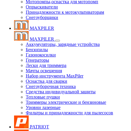
Мотопомпы,оснастка для мотопомп
Опрыскиватели
Принадлежности к мотокультиваторам
Снегоуборщики
MAXPILER
MAXPILER
Аккумуляторы, зарядные устройства
Бензопилы
Газонокосилки
Генераторы
Лески для триммера
Мачты освещения
Набор инструмента MaxPiler
Оснастка для сварки
Снегоуборочная техника
Средства индивидуальной защиты
Тепловые пушки
Триммеры электрические и бензиновые
Уровни лазерные
Фильтры и принадлежности для пылесосов
PATRIOT