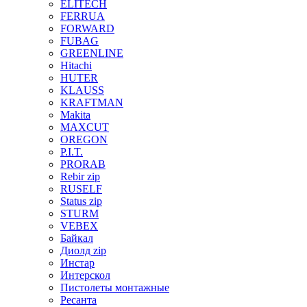
ELITECH
FERRUA
FORWARD
FUBAG
GREENLINE
Hitachi
HUTER
KLAUSS
KRAFTMAN
Makita
MAXCUT
OREGON
P.I.T.
PRORAB
Rebir zip
RUSELF
Status zip
STURM
VEBEX
Байкал
Диолд zip
Инстар
Интерскол
Пистолеты монтажные
Ресанта