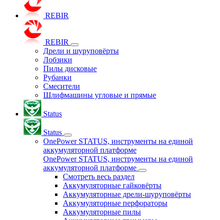
REBIR
REBIR
Дрели и шуруповёрты
Лобзики
Пилы дисковые
Рубанки
Смесители
Шлифмашины угловые и прямые
Status
Status
OnePower STATUS, инструменты на единой
аккумуляторной платформе
OnePower STATUS, инструменты на единой
аккумуляторной платформе
Смотреть весь раздел
Аккумуляторные гайковёрты
Аккумуляторные дрели-шуруповёрты
Аккумуляторные перфораторы
Аккумуляторные пилы