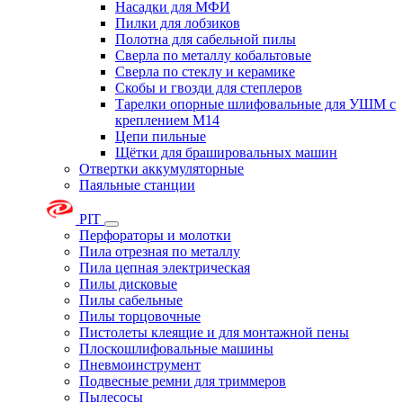
Насадки для МФИ
Пилки для лобзиков
Полотна для сабельной пилы
Сверла по металлу кобальтовые
Сверла по стеклу и керамике
Скобы и гвозди для степлеров
Тарелки опорные шлифовальные для УШМ с
креплением М14
Цепи пильные
Щётки для брашировальных машин
Отвертки аккумуляторные
Паяльные станции
PIT
Перфораторы и молотки
Пила отрезная по металлу
Пила цепная электрическая
Пилы дисковые
Пилы сабельные
Пилы торцовочные
Пистолеты клеящие и для монтажной пены
Плоскошлифовальные машины
Пневмоинструмент
Подвесные ремни для триммеров
Пылесосы